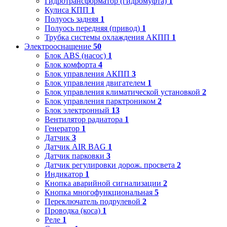
Гидротрансформатор (гидромуфта)
1
Кулиса КПП
1
Полуось задняя
1
Полуось передняя (привод)
1
Трубка системы охлаждения АКПП
1
Электрооснащение
50
Блок ABS (насос)
1
Блок комфорта
4
Блок управления АКПП
3
Блок управления двигателем
1
Блок управления климатической установкой
2
Блок управления парктроником
2
Блок электронный
13
Вентилятор радиатора
1
Генератор
1
Датчик
3
Датчик AIR BAG
1
Датчик парковки
3
Датчик регулировки дорож. просвета
2
Индикатор
1
Кнопка аварийной сигнализации
2
Кнопка многофункциональная
5
Переключатель подрулевой
2
Проводка (коса)
1
Реле
1