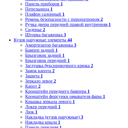
Панель приборов
1
Пепельница
1
Плафон салонный
1
Ремень безопасности с пиропатроном
2
Ручка двери передней правой внутренняя
1
Сиденье
2
Шторка багажника
3
Кузов наружные элементы
44
Амортизатор багажника
3
Бампер задний
1
Брызговик задний
1
Брызговик передний
1
Заглушка буксировочного крюка
2
Замок капота
2
Защита
1
Зеркало левое
2
Капот
2
Кронштейн переднего бампера
1
Кронштейн форсунки омывателя фары
1
Крышка зеркала левого
1
Локер передний
1
Люк
1
Накладка (кузов наружные)
3
Накладка крыла
1
Панель передняя
1