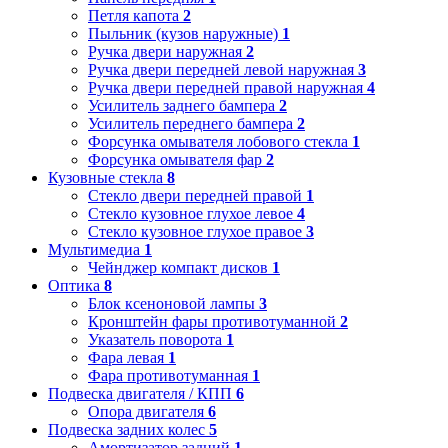
Петля капота
2
Пыльник (кузов наружные)
1
Ручка двери наружная
2
Ручка двери передней левой наружная
3
Ручка двери передней правой наружная
4
Усилитель заднего бампера
2
Усилитель переднего бампера
2
Форсунка омывателя лобового стекла
1
Форсунка омывателя фар
2
Кузовные стекла
8
Стекло двери передней правой
1
Стекло кузовное глухое левое
4
Стекло кузовное глухое правое
3
Мультимедиа
1
Чейнджер компакт дисков
1
Оптика
8
Блок ксеноновой лампы
3
Кронштейн фары противотуманной
2
Указатель поворота
1
Фара левая
1
Фара противотуманная
1
Подвеска двигателя / КПП
6
Опора двигателя
6
Подвеска задних колес
5
Амортизатор задний
1