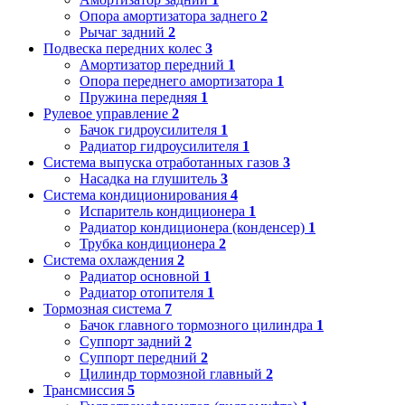
Опора амортизатора заднего
2
Рычаг задний
2
Подвеска передних колес
3
Амортизатор передний
1
Опора переднего амортизатора
1
Пружина передняя
1
Рулевое управление
2
Бачок гидроусилителя
1
Радиатор гидроусилителя
1
Система выпуска отработанных газов
3
Насадка на глушитель
3
Система кондиционирования
4
Испаритель кондиционера
1
Радиатор кондиционера (конденсер)
1
Трубка кондиционера
2
Система охлаждения
2
Радиатор основной
1
Радиатор отопителя
1
Тормозная система
7
Бачок главного тормозного цилиндра
1
Суппорт задний
2
Суппорт передний
2
Цилиндр тормозной главный
2
Трансмиссия
5