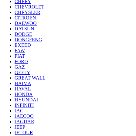
CHERY
CHEVROLET
CHRYSLER
CITROEN
DAEWOO
DATSUN
DODGE
DONGFENG
EXEED
FAW
FIAT
FORD
GAZ
GEELY
GREAT WALL
HAIMA
HAVAL
HONDA
HYUNDAI
INFINITI
JAC
JAECOO
JAGUAR
JEEP
JETOUR