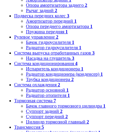
Опора амортизатора заднего
2
Рычаг задний
2
Подвеска передних колес
3
Амортизатор передний
1
Опора переднего амортизатора
1
Пружина передняя
1
Рулевое управление
2
Бачок гидроусилителя
1
Радиатор гидроусилителя
1
Система выпуска отработанных газов
3
Насадка на глушитель
3
Система кондиционирования
4
Испаритель кондиционера
1
Радиатор кондиционера (конденсер)
1
Трубка кондиционера
2
Система охлаждения
2
Радиатор основной
1
Радиатор отопителя
1
Тормозная система
7
Бачок главного тормозного цилиндра
1
Суппорт задний
2
Суппорт передний
2
Цилиндр тормозной главный
2
Трансмиссия
5