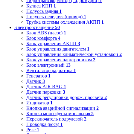
Гидротрансформатор (гидромуфта)
1
Кулиса КПП
1
Полуось задняя
1
Полуось передняя (привод)
1
Трубка системы охлаждения АКПП
1
Электрооснащение
50
Блок ABS (насос)
1
Блок комфорта
4
Блок управления АКПП
3
Блок управления двигателем
1
Блок управления климатической установкой
2
Блок управления парктроником
2
Блок электронный
13
Вентилятор радиатора
1
Генератор
1
Датчик
3
Датчик AIR BAG
1
Датчик парковки
3
Датчик регулировки дорож. просвета
2
Индикатор
1
Кнопка аварийной сигнализации
2
Кнопка многофункциональная
5
Переключатель подрулевой
2
Проводка (коса)
1
Реле
1