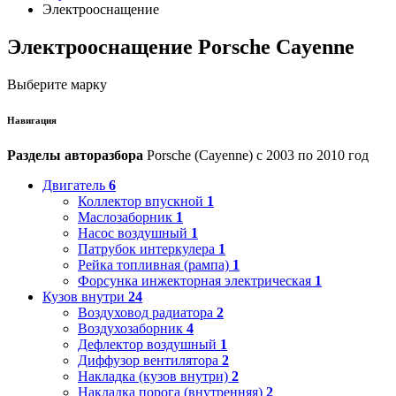
Электрооснащение
Электрооснащение Porsche Cayenne
Выберите марку
Навигация
Разделы авторазбора
Porsche (Cayenne) с 2003 по 2010 год
Двигатель
6
Коллектор впускной
1
Маслозаборник
1
Насос воздушный
1
Патрубок интеркулера
1
Рейка топливная (рампа)
1
Форсунка инжекторная электрическая
1
Кузов внутри
24
Воздуховод радиатора
2
Воздухозаборник
4
Дефлектор воздушный
1
Диффузор вентилятора
2
Накладка (кузов внутри)
2
Накладка порога (внутренняя)
2