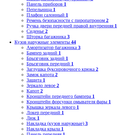
Панель приборов
1
Пепельница
1
Плафон салонный
1
Ремень безопасности с пиропатроном
2
Ручка двери передней правой внутренняя
1
Сиденье
2
Шторка багажника
3
Кузов наружные элементы
44
Амортизатор багажника
3
Бампер задний
1
Брызговик задний
1
Брызговик передний
1
Заглушка буксировочного крюка
2
Замок капота
2
Защита
1
Зеркало левое
2
Капот
2
Кронштейн переднего бампера
1
Кронштейн форсунки омывателя фары
1
Крышка зеркала левого
1
Локер передний
1
Люк
1
Накладка (кузов наружные)
3
Накладка крыла
1
Панель передняя
1