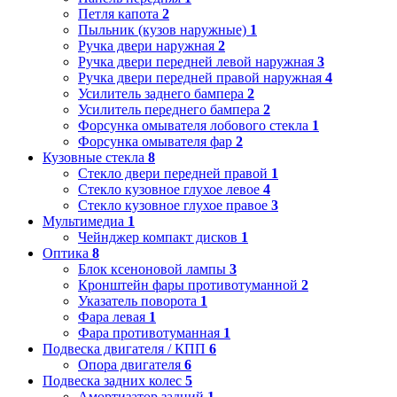
Петля капота
2
Пыльник (кузов наружные)
1
Ручка двери наружная
2
Ручка двери передней левой наружная
3
Ручка двери передней правой наружная
4
Усилитель заднего бампера
2
Усилитель переднего бампера
2
Форсунка омывателя лобового стекла
1
Форсунка омывателя фар
2
Кузовные стекла
8
Стекло двери передней правой
1
Стекло кузовное глухое левое
4
Стекло кузовное глухое правое
3
Мультимедиа
1
Чейнджер компакт дисков
1
Оптика
8
Блок ксеноновой лампы
3
Кронштейн фары противотуманной
2
Указатель поворота
1
Фара левая
1
Фара противотуманная
1
Подвеска двигателя / КПП
6
Опора двигателя
6
Подвеска задних колес
5
Амортизатор задний
1