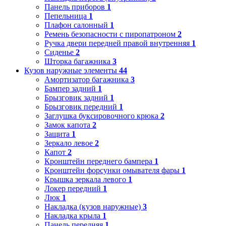
Панель приборов
1
Пепельница
1
Плафон салонный
1
Ремень безопасности с пиропатроном
2
Ручка двери передней правой внутренняя
1
Сиденье
2
Шторка багажника
3
Кузов наружные элементы
44
Амортизатор багажника
3
Бампер задний
1
Брызговик задний
1
Брызговик передний
1
Заглушка буксировочного крюка
2
Замок капота
2
Защита
1
Зеркало левое
2
Капот
2
Кронштейн переднего бампера
1
Кронштейн форсунки омывателя фары
1
Крышка зеркала левого
1
Локер передний
1
Люк
1
Накладка (кузов наружные)
3
Накладка крыла
1
Панель передняя
1