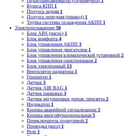
Гидротрансформатор (гидромуфта)
1
Кулиса КПП
1
Полуось задняя
1
Полуось передняя (привод)
1
Трубка системы охлаждения АКПП
1
Электрооснащение
50
Блок ABS (насос)
1
Блок комфорта
4
Блок управления АКПП
3
Блок управления двигателем
1
Блок управления климатической установкой
2
Блок управления парктроником
2
Блок электронный
13
Вентилятор радиатора
1
Генератор
1
Датчик
3
Датчик AIR BAG
1
Датчик парковки
3
Датчик регулировки дорож. просвета
2
Индикатор
1
Кнопка аварийной сигнализации
2
Кнопка многофункциональная
5
Переключатель подрулевой
2
Проводка (коса)
1
Реле
1