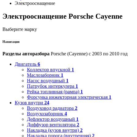
Электрооснащение
Электрооснащение Porsche Cayenne
Выберите марку
Навигация
Разделы авторазбора
Porsche (Cayenne) с 2003 по 2010 год
Двигатель
6
Коллектор впускной
1
Маслозаборник
1
Насос воздушный
1
Патрубок интеркулера
1
Рейка топливная (рампа)
1
Форсунка инжекторная электрическая
1
Кузов внутри
24
Воздуховод радиатора
2
Воздухозаборник
4
Дефлектор воздушный
1
Диффузор вентилятора
2
Накладка (кузов внутри)
2
Накладка порога (внутренняя)
2