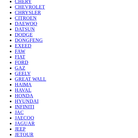
CHERY
CHEVROLET
CHRYSLER
CITROEN
DAEWOO
DATSUN
DODGE
DONGFENG
EXEED
FAW
FIAT
FORD
GAZ
GEELY
GREAT WALL
HAIMA
HAVAL
HONDA
HYUNDAI
INFINITI
JAC
JAECOO
JAGUAR
JEEP
JETOUR