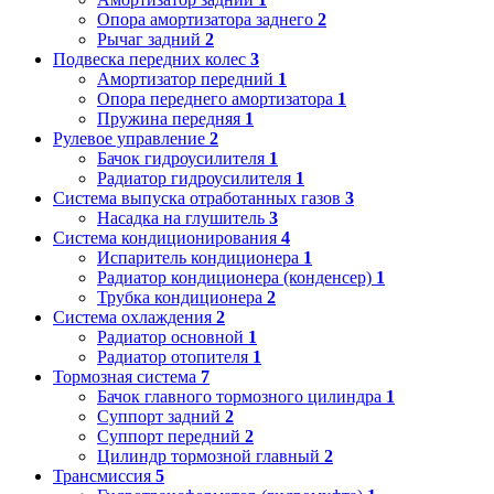
Опора амортизатора заднего
2
Рычаг задний
2
Подвеска передних колес
3
Амортизатор передний
1
Опора переднего амортизатора
1
Пружина передняя
1
Рулевое управление
2
Бачок гидроусилителя
1
Радиатор гидроусилителя
1
Система выпуска отработанных газов
3
Насадка на глушитель
3
Система кондиционирования
4
Испаритель кондиционера
1
Радиатор кондиционера (конденсер)
1
Трубка кондиционера
2
Система охлаждения
2
Радиатор основной
1
Радиатор отопителя
1
Тормозная система
7
Бачок главного тормозного цилиндра
1
Суппорт задний
2
Суппорт передний
2
Цилиндр тормозной главный
2
Трансмиссия
5