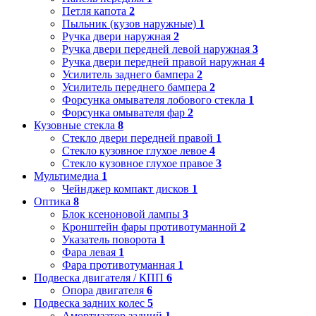
Петля капота
2
Пыльник (кузов наружные)
1
Ручка двери наружная
2
Ручка двери передней левой наружная
3
Ручка двери передней правой наружная
4
Усилитель заднего бампера
2
Усилитель переднего бампера
2
Форсунка омывателя лобового стекла
1
Форсунка омывателя фар
2
Кузовные стекла
8
Стекло двери передней правой
1
Стекло кузовное глухое левое
4
Стекло кузовное глухое правое
3
Мультимедиа
1
Чейнджер компакт дисков
1
Оптика
8
Блок ксеноновой лампы
3
Кронштейн фары противотуманной
2
Указатель поворота
1
Фара левая
1
Фара противотуманная
1
Подвеска двигателя / КПП
6
Опора двигателя
6
Подвеска задних колес
5
Амортизатор задний
1