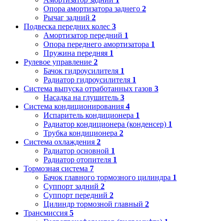
Опора амортизатора заднего
2
Рычаг задний
2
Подвеска передних колес
3
Амортизатор передний
1
Опора переднего амортизатора
1
Пружина передняя
1
Рулевое управление
2
Бачок гидроусилителя
1
Радиатор гидроусилителя
1
Система выпуска отработанных газов
3
Насадка на глушитель
3
Система кондиционирования
4
Испаритель кондиционера
1
Радиатор кондиционера (конденсер)
1
Трубка кондиционера
2
Система охлаждения
2
Радиатор основной
1
Радиатор отопителя
1
Тормозная система
7
Бачок главного тормозного цилиндра
1
Суппорт задний
2
Суппорт передний
2
Цилиндр тормозной главный
2
Трансмиссия
5