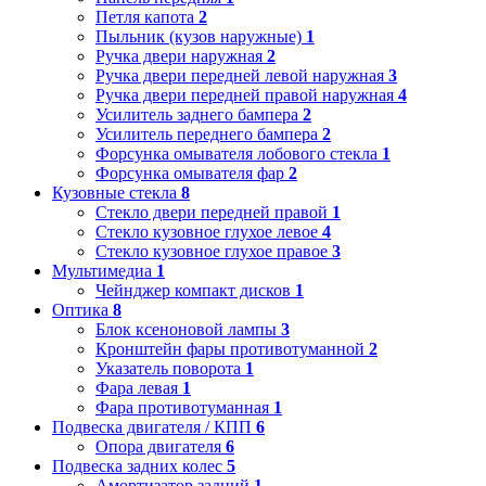
Петля капота
2
Пыльник (кузов наружные)
1
Ручка двери наружная
2
Ручка двери передней левой наружная
3
Ручка двери передней правой наружная
4
Усилитель заднего бампера
2
Усилитель переднего бампера
2
Форсунка омывателя лобового стекла
1
Форсунка омывателя фар
2
Кузовные стекла
8
Стекло двери передней правой
1
Стекло кузовное глухое левое
4
Стекло кузовное глухое правое
3
Мультимедиа
1
Чейнджер компакт дисков
1
Оптика
8
Блок ксеноновой лампы
3
Кронштейн фары противотуманной
2
Указатель поворота
1
Фара левая
1
Фара противотуманная
1
Подвеска двигателя / КПП
6
Опора двигателя
6
Подвеска задних колес
5
Амортизатор задний
1