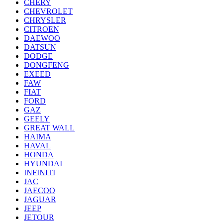
CHERY
CHEVROLET
CHRYSLER
CITROEN
DAEWOO
DATSUN
DODGE
DONGFENG
EXEED
FAW
FIAT
FORD
GAZ
GEELY
GREAT WALL
HAIMA
HAVAL
HONDA
HYUNDAI
INFINITI
JAC
JAECOO
JAGUAR
JEEP
JETOUR