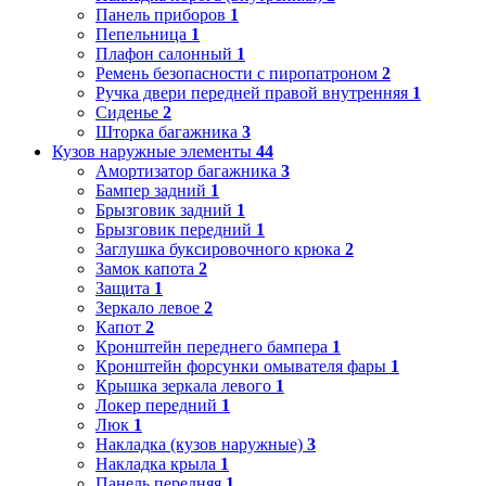
Панель приборов
1
Пепельница
1
Плафон салонный
1
Ремень безопасности с пиропатроном
2
Ручка двери передней правой внутренняя
1
Сиденье
2
Шторка багажника
3
Кузов наружные элементы
44
Амортизатор багажника
3
Бампер задний
1
Брызговик задний
1
Брызговик передний
1
Заглушка буксировочного крюка
2
Замок капота
2
Защита
1
Зеркало левое
2
Капот
2
Кронштейн переднего бампера
1
Кронштейн форсунки омывателя фары
1
Крышка зеркала левого
1
Локер передний
1
Люк
1
Накладка (кузов наружные)
3
Накладка крыла
1
Панель передняя
1