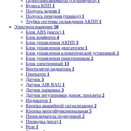
Гидротрансформатор (гидромуфта)
1
Кулиса КПП
1
Полуось задняя
1
Полуось передняя (привод)
1
Трубка системы охлаждения АКПП
1
Электрооснащение
50
Блок ABS (насос)
1
Блок комфорта
4
Блок управления АКПП
3
Блок управления двигателем
1
Блок управления климатической установкой
2
Блок управления парктроником
2
Блок электронный
13
Вентилятор радиатора
1
Генератор
1
Датчик
3
Датчик AIR BAG
1
Датчик парковки
3
Датчик регулировки дорож. просвета
2
Индикатор
1
Кнопка аварийной сигнализации
2
Кнопка многофункциональная
5
Переключатель подрулевой
2
Проводка (коса)
1
Реле
1