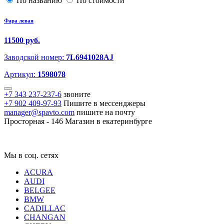
По названию
По стоимости
Фара левая
11500 руб.
Заводской номер:
7L6941028AJ
Артикул:
1598078
+7 343 237-237-6
звоните
+7 902 409-97-93
Пишите в мессенджеры
manager@spavto.com
пишите на почту
Просторная - 146
Магазин в екатеринбурге
Мы в соц. сетях
ACURA
AUDI
BELGEE
BMW
CADILLAC
CHANGAN