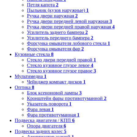
Петля капота
2
Пыльник (кузов наружные)
1
Ручка двери наружная
2
Ручка двери передней левой наружная
3
Ручка двери передней правой наружная
4
Усилитель заднего бампера
2
Усилитель переднего бампера
2
Форсунка омывателя лобового стекла
1
Форсунка омывателя фар
2
Кузовные стекла
8
Стекло двери передней правой
1
Стекло кузовное глухое левое
4
Стекло кузовное глухое правое
3
Мультимедиа
1
Чейнджер компакт дисков
1
Оптика
8
Блок ксеноновой лампы
3
Кронштейн фары противотуманной
2
Указатель поворота
1
Фара левая
1
Фара противотуманная
1
Подвеска двигателя / КПП
6
Опора двигателя
6
Подвеска задних колес
5
Амортизатор задний
1