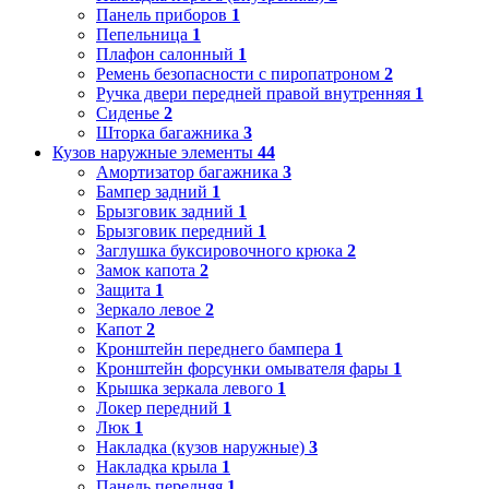
Панель приборов
1
Пепельница
1
Плафон салонный
1
Ремень безопасности с пиропатроном
2
Ручка двери передней правой внутренняя
1
Сиденье
2
Шторка багажника
3
Кузов наружные элементы
44
Амортизатор багажника
3
Бампер задний
1
Брызговик задний
1
Брызговик передний
1
Заглушка буксировочного крюка
2
Замок капота
2
Защита
1
Зеркало левое
2
Капот
2
Кронштейн переднего бампера
1
Кронштейн форсунки омывателя фары
1
Крышка зеркала левого
1
Локер передний
1
Люк
1
Накладка (кузов наружные)
3
Накладка крыла
1
Панель передняя
1