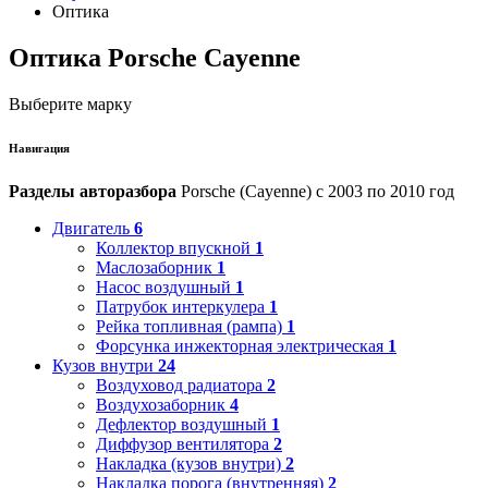
Оптика
Оптика Porsche Cayenne
Выберите марку
Навигация
Разделы авторазбора
Porsche (Cayenne) с 2003 по 2010 год
Двигатель
6
Коллектор впускной
1
Маслозаборник
1
Насос воздушный
1
Патрубок интеркулера
1
Рейка топливная (рампа)
1
Форсунка инжекторная электрическая
1
Кузов внутри
24
Воздуховод радиатора
2
Воздухозаборник
4
Дефлектор воздушный
1
Диффузор вентилятора
2
Накладка (кузов внутри)
2
Накладка порога (внутренняя)
2