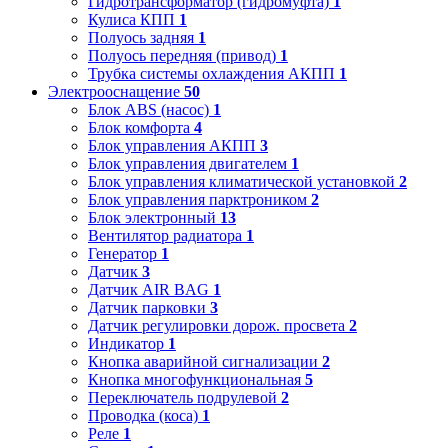
Гидротрансформатор (гидромуфта)
1
Кулиса КПП
1
Полуось задняя
1
Полуось передняя (привод)
1
Трубка системы охлаждения АКПП
1
Электрооснащение
50
Блок ABS (насос)
1
Блок комфорта
4
Блок управления АКПП
3
Блок управления двигателем
1
Блок управления климатической установкой
2
Блок управления парктроником
2
Блок электронный
13
Вентилятор радиатора
1
Генератор
1
Датчик
3
Датчик AIR BAG
1
Датчик парковки
3
Датчик регулировки дорож. просвета
2
Индикатор
1
Кнопка аварийной сигнализации
2
Кнопка многофункциональная
5
Переключатель подрулевой
2
Проводка (коса)
1
Реле
1