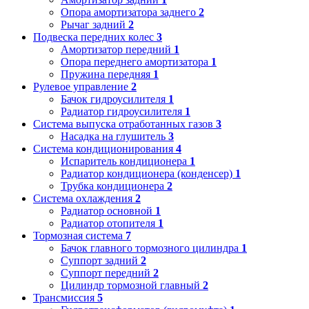
Опора амортизатора заднего
2
Рычаг задний
2
Подвеска передних колес
3
Амортизатор передний
1
Опора переднего амортизатора
1
Пружина передняя
1
Рулевое управление
2
Бачок гидроусилителя
1
Радиатор гидроусилителя
1
Система выпуска отработанных газов
3
Насадка на глушитель
3
Система кондиционирования
4
Испаритель кондиционера
1
Радиатор кондиционера (конденсер)
1
Трубка кондиционера
2
Система охлаждения
2
Радиатор основной
1
Радиатор отопителя
1
Тормозная система
7
Бачок главного тормозного цилиндра
1
Суппорт задний
2
Суппорт передний
2
Цилиндр тормозной главный
2
Трансмиссия
5