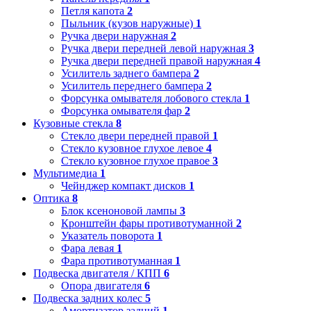
Петля капота
2
Пыльник (кузов наружные)
1
Ручка двери наружная
2
Ручка двери передней левой наружная
3
Ручка двери передней правой наружная
4
Усилитель заднего бампера
2
Усилитель переднего бампера
2
Форсунка омывателя лобового стекла
1
Форсунка омывателя фар
2
Кузовные стекла
8
Стекло двери передней правой
1
Стекло кузовное глухое левое
4
Стекло кузовное глухое правое
3
Мультимедиа
1
Чейнджер компакт дисков
1
Оптика
8
Блок ксеноновой лампы
3
Кронштейн фары противотуманной
2
Указатель поворота
1
Фара левая
1
Фара противотуманная
1
Подвеска двигателя / КПП
6
Опора двигателя
6
Подвеска задних колес
5
Амортизатор задний
1