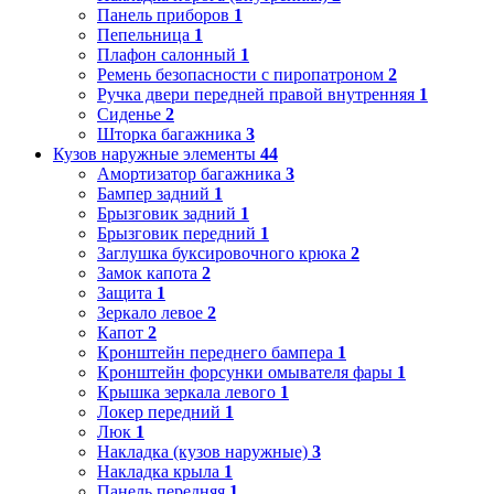
Панель приборов
1
Пепельница
1
Плафон салонный
1
Ремень безопасности с пиропатроном
2
Ручка двери передней правой внутренняя
1
Сиденье
2
Шторка багажника
3
Кузов наружные элементы
44
Амортизатор багажника
3
Бампер задний
1
Брызговик задний
1
Брызговик передний
1
Заглушка буксировочного крюка
2
Замок капота
2
Защита
1
Зеркало левое
2
Капот
2
Кронштейн переднего бампера
1
Кронштейн форсунки омывателя фары
1
Крышка зеркала левого
1
Локер передний
1
Люк
1
Накладка (кузов наружные)
3
Накладка крыла
1
Панель передняя
1