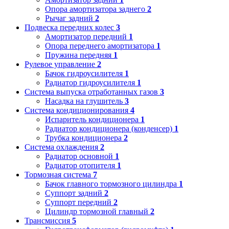
Опора амортизатора заднего
2
Рычаг задний
2
Подвеска передних колес
3
Амортизатор передний
1
Опора переднего амортизатора
1
Пружина передняя
1
Рулевое управление
2
Бачок гидроусилителя
1
Радиатор гидроусилителя
1
Система выпуска отработанных газов
3
Насадка на глушитель
3
Система кондиционирования
4
Испаритель кондиционера
1
Радиатор кондиционера (конденсер)
1
Трубка кондиционера
2
Система охлаждения
2
Радиатор основной
1
Радиатор отопителя
1
Тормозная система
7
Бачок главного тормозного цилиндра
1
Суппорт задний
2
Суппорт передний
2
Цилиндр тормозной главный
2
Трансмиссия
5