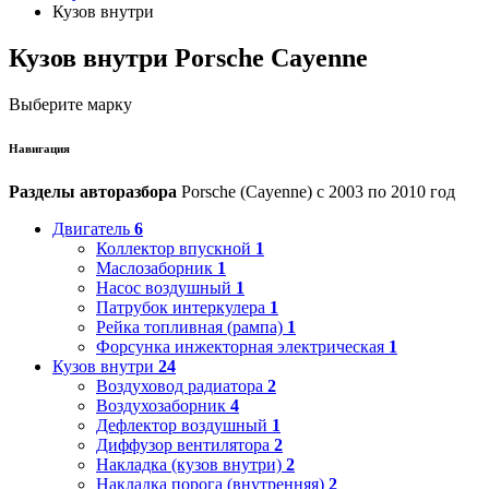
Кузов внутри
Кузов внутри Porsche Cayenne
Выберите марку
Навигация
Разделы авторазбора
Porsche (Cayenne) с 2003 по 2010 год
Двигатель
6
Коллектор впускной
1
Маслозаборник
1
Насос воздушный
1
Патрубок интеркулера
1
Рейка топливная (рампа)
1
Форсунка инжекторная электрическая
1
Кузов внутри
24
Воздуховод радиатора
2
Воздухозаборник
4
Дефлектор воздушный
1
Диффузор вентилятора
2
Накладка (кузов внутри)
2
Накладка порога (внутренняя)
2