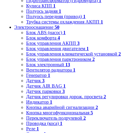
Гидротрансформатор (гидромуфта)
1
Кулиса КПП
1
Полуось задняя
1
Полуось передняя (привод)
1
Трубка системы охлаждения АКПП
1
Электрооснащение
50
Блок ABS (насос)
1
Блок комфорта
4
Блок управления АКПП
3
Блок управления двигателем
1
Блок управления климатической установкой
2
Блок управления парктроником
2
Блок электронный
13
Вентилятор радиатора
1
Генератор
1
Датчик
3
Датчик AIR BAG
1
Датчик парковки
3
Датчик регулировки дорож. просвета
2
Индикатор
1
Кнопка аварийной сигнализации
2
Кнопка многофункциональная
5
Переключатель подрулевой
2
Проводка (коса)
1
Реле
1