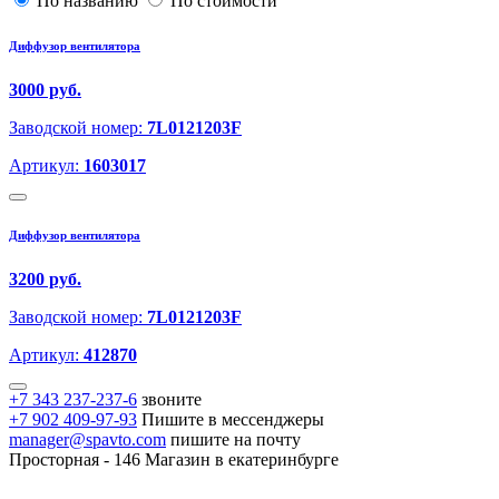
По названию
По стоимости
Диффузор вентилятора
3000 руб.
Заводской номер:
7L0121203F
Артикул:
1603017
Диффузор вентилятора
3200 руб.
Заводской номер:
7L0121203F
Артикул:
412870
+7 343 237-237-6
звоните
+7 902 409-97-93
Пишите в мессенджеры
manager@spavto.com
пишите на почту
Просторная - 146
Магазин в екатеринбурге