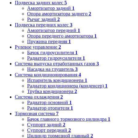
Подвеска задних колес
5
Амортизатор задний
1
Опора амортизатора заднего
2
Рычаг задний
2
Подвеска передних колес
3
Амортизатор передний
1
Опора переднего амортизатора
1
Пружина передняя
1
Рулевое управление
2
Бачок гидроусилителя
1
Радиатор гидроусилителя
1
Система выпуска отработанных газов
3
Насадка на глушитель
3
Система кондиционирования
4
Испаритель кондиционера
1
Радиатор кондиционера (конденсер)
1
Трубка кондиционера
2
Система охлаждения
2
Радиатор основной
1
Радиатор отопителя
1
Тормозная система
7
Бачок главного тормозного цилиндра
1
Суппорт задний
2
Суппорт передний
2
Цилиндр тормозной главный
2