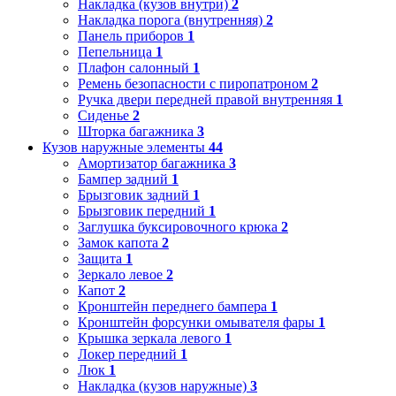
Накладка (кузов внутри)
2
Накладка порога (внутренняя)
2
Панель приборов
1
Пепельница
1
Плафон салонный
1
Ремень безопасности с пиропатроном
2
Ручка двери передней правой внутренняя
1
Сиденье
2
Шторка багажника
3
Кузов наружные элементы
44
Амортизатор багажника
3
Бампер задний
1
Брызговик задний
1
Брызговик передний
1
Заглушка буксировочного крюка
2
Замок капота
2
Защита
1
Зеркало левое
2
Капот
2
Кронштейн переднего бампера
1
Кронштейн форсунки омывателя фары
1
Крышка зеркала левого
1
Локер передний
1
Люк
1
Накладка (кузов наружные)
3