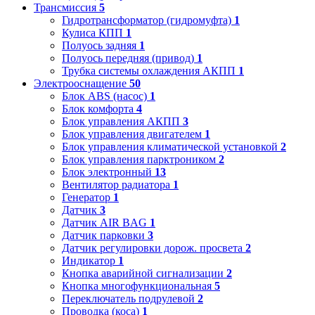
Трансмиссия
5
Гидротрансформатор (гидромуфта)
1
Кулиса КПП
1
Полуось задняя
1
Полуось передняя (привод)
1
Трубка системы охлаждения АКПП
1
Электрооснащение
50
Блок ABS (насос)
1
Блок комфорта
4
Блок управления АКПП
3
Блок управления двигателем
1
Блок управления климатической установкой
2
Блок управления парктроником
2
Блок электронный
13
Вентилятор радиатора
1
Генератор
1
Датчик
3
Датчик AIR BAG
1
Датчик парковки
3
Датчик регулировки дорож. просвета
2
Индикатор
1
Кнопка аварийной сигнализации
2
Кнопка многофункциональная
5
Переключатель подрулевой
2
Проводка (коса)
1