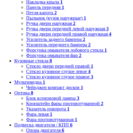
Накладка крыла
1
Панель передняя
1
Петля капота
2
Пыльник (кузов наружные)
1
Ручка двери наружная
2
Ручка двери передней левой наружная
3
Ручка двери передней правой наружная
4
Усилитель заднего бампера
2
Усилитель переднего бампера
2
Форсунка омывателя лобового стекла
1
Форсунка омывателя фар
2
Кузовные стекла
8
Стекло двери передней правой
1
Стекло кузовное глухое левое
4
Стекло кузовное глухое правое
3
Мультимедиа
1
Чейнджер компакт дисков
1
Оптика
8
Блок ксеноновой лампы
3
Кронштейн фары противотуманной
2
Указатель поворота
1
Фара левая
1
Фара противотуманная
1
Подвеска двигателя / КПП
6
Опора двигателя
6