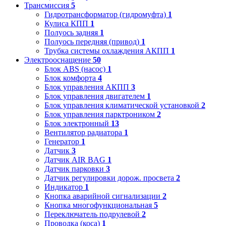
Трансмиссия
5
Гидротрансформатор (гидромуфта)
1
Кулиса КПП
1
Полуось задняя
1
Полуось передняя (привод)
1
Трубка системы охлаждения АКПП
1
Электрооснащение
50
Блок ABS (насос)
1
Блок комфорта
4
Блок управления АКПП
3
Блок управления двигателем
1
Блок управления климатической установкой
2
Блок управления парктроником
2
Блок электронный
13
Вентилятор радиатора
1
Генератор
1
Датчик
3
Датчик AIR BAG
1
Датчик парковки
3
Датчик регулировки дорож. просвета
2
Индикатор
1
Кнопка аварийной сигнализации
2
Кнопка многофункциональная
5
Переключатель подрулевой
2
Проводка (коса)
1