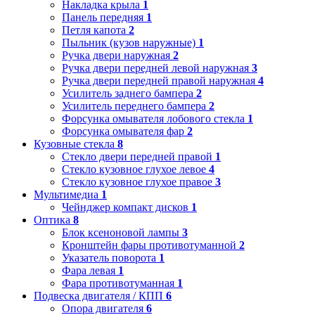
Накладка крыла
1
Панель передняя
1
Петля капота
2
Пыльник (кузов наружные)
1
Ручка двери наружная
2
Ручка двери передней левой наружная
3
Ручка двери передней правой наружная
4
Усилитель заднего бампера
2
Усилитель переднего бампера
2
Форсунка омывателя лобового стекла
1
Форсунка омывателя фар
2
Кузовные стекла
8
Стекло двери передней правой
1
Стекло кузовное глухое левое
4
Стекло кузовное глухое правое
3
Мультимедиа
1
Чейнджер компакт дисков
1
Оптика
8
Блок ксеноновой лампы
3
Кронштейн фары противотуманной
2
Указатель поворота
1
Фара левая
1
Фара противотуманная
1
Подвеска двигателя / КПП
6
Опора двигателя
6