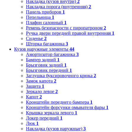
Накладка (кузов внутри)
2
Накладка порога (внутренняя)
2
Панель приборов
1
Пепельница
1
Плафон салонный
1
Ремень безопасности с пиропатроном
2
Ручка двери передней правой внутренняя
1
Сиденье
2
Шторка багажника
3
Кузов наружные элементы
44
Амортизатор багажника
3
Бампер задний
1
Брызговик задний
1
Брызговик передний
1
Заглушка буксировочного крюка
2
Замок капота
2
Защита
1
Зеркало левое
2
Капот
2
Кронштейн переднего бампера
1
Кронштейн форсунки омывателя фары
1
Крышка зеркала левого
1
Локер передний
1
Люк
1
Накладка (кузов наружные)
3