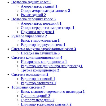
Подвеска задних колес
5
Амортизатор задний
1
Опора амортизатора заднего
2
Рычаг задний
2
Подвеска передних колес
3
Амортизатор передний
1
Опора переднего амортизатора
1
Пружина передняя
1
Рулевое управление
2
Бачок гидроусилителя
1
Радиатор гидроусилителя
1
Система выпуска отработанных газов
3
Насадка на глушитель
3
Система кондиционирования
4
Испаритель кондиционера
1
Радиатор кондиционера (конденсер)
1
Трубка кондиционера
2
Система охлаждения
2
Радиатор основной
1
Радиатор отопителя
1
Тормозная система
7
Бачок главного тормозного цилиндра
1
Суппорт задний
2
Суппорт передний
2
Цилиндр тормозной главный
2