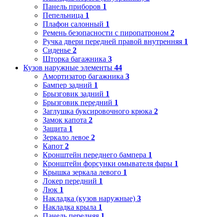
Панель приборов
1
Пепельница
1
Плафон салонный
1
Ремень безопасности с пиропатроном
2
Ручка двери передней правой внутренняя
1
Сиденье
2
Шторка багажника
3
Кузов наружные элементы
44
Амортизатор багажника
3
Бампер задний
1
Брызговик задний
1
Брызговик передний
1
Заглушка буксировочного крюка
2
Замок капота
2
Защита
1
Зеркало левое
2
Капот
2
Кронштейн переднего бампера
1
Кронштейн форсунки омывателя фары
1
Крышка зеркала левого
1
Локер передний
1
Люк
1
Накладка (кузов наружные)
3
Накладка крыла
1
Панель передняя
1