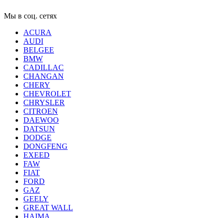
Мы в соц. сетях
ACURA
AUDI
BELGEE
BMW
CADILLAC
CHANGAN
CHERY
CHEVROLET
CHRYSLER
CITROEN
DAEWOO
DATSUN
DODGE
DONGFENG
EXEED
FAW
FIAT
FORD
GAZ
GEELY
GREAT WALL
HAIMA