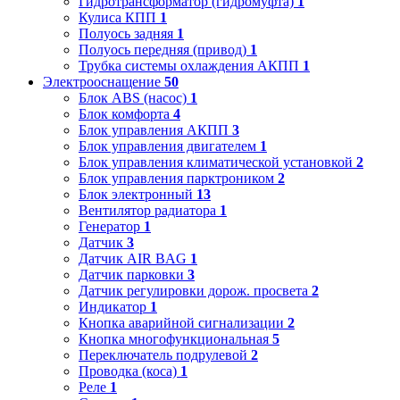
Гидротрансформатор (гидромуфта)
1
Кулиса КПП
1
Полуось задняя
1
Полуось передняя (привод)
1
Трубка системы охлаждения АКПП
1
Электрооснащение
50
Блок ABS (насос)
1
Блок комфорта
4
Блок управления АКПП
3
Блок управления двигателем
1
Блок управления климатической установкой
2
Блок управления парктроником
2
Блок электронный
13
Вентилятор радиатора
1
Генератор
1
Датчик
3
Датчик AIR BAG
1
Датчик парковки
3
Датчик регулировки дорож. просвета
2
Индикатор
1
Кнопка аварийной сигнализации
2
Кнопка многофункциональная
5
Переключатель подрулевой
2
Проводка (коса)
1
Реле
1