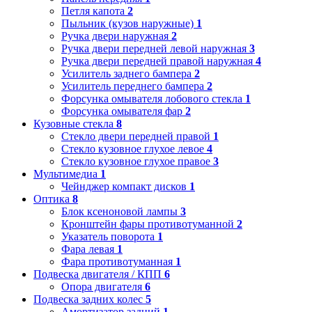
Петля капота
2
Пыльник (кузов наружные)
1
Ручка двери наружная
2
Ручка двери передней левой наружная
3
Ручка двери передней правой наружная
4
Усилитель заднего бампера
2
Усилитель переднего бампера
2
Форсунка омывателя лобового стекла
1
Форсунка омывателя фар
2
Кузовные стекла
8
Стекло двери передней правой
1
Стекло кузовное глухое левое
4
Стекло кузовное глухое правое
3
Мультимедиа
1
Чейнджер компакт дисков
1
Оптика
8
Блок ксеноновой лампы
3
Кронштейн фары противотуманной
2
Указатель поворота
1
Фара левая
1
Фара противотуманная
1
Подвеска двигателя / КПП
6
Опора двигателя
6
Подвеска задних колес
5
Амортизатор задний
1