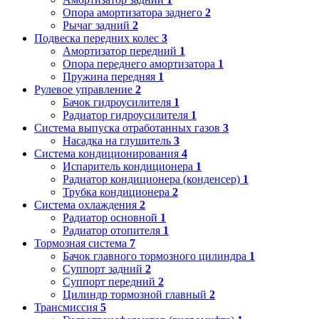
Опора амортизатора заднего
2
Рычаг задний
2
Подвеска передних колес
3
Амортизатор передний
1
Опора переднего амортизатора
1
Пружина передняя
1
Рулевое управление
2
Бачок гидроусилителя
1
Радиатор гидроусилителя
1
Система выпуска отработанных газов
3
Насадка на глушитель
3
Система кондиционирования
4
Испаритель кондиционера
1
Радиатор кондиционера (конденсер)
1
Трубка кондиционера
2
Система охлаждения
2
Радиатор основной
1
Радиатор отопителя
1
Тормозная система
7
Бачок главного тормозного цилиндра
1
Суппорт задний
2
Суппорт передний
2
Цилиндр тормозной главный
2
Трансмиссия
5