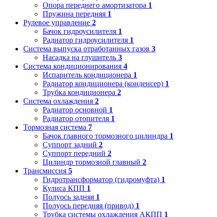
Опора переднего амортизатора
1
Пружина передняя
1
Рулевое управление
2
Бачок гидроусилителя
1
Радиатор гидроусилителя
1
Система выпуска отработанных газов
3
Насадка на глушитель
3
Система кондиционирования
4
Испаритель кондиционера
1
Радиатор кондиционера (конденсер)
1
Трубка кондиционера
2
Система охлаждения
2
Радиатор основной
1
Радиатор отопителя
1
Тормозная система
7
Бачок главного тормозного цилиндра
1
Суппорт задний
2
Суппорт передний
2
Цилиндр тормозной главный
2
Трансмиссия
5
Гидротрансформатор (гидромуфта)
1
Кулиса КПП
1
Полуось задняя
1
Полуось передняя (привод)
1
Трубка системы охлаждения АКПП
1