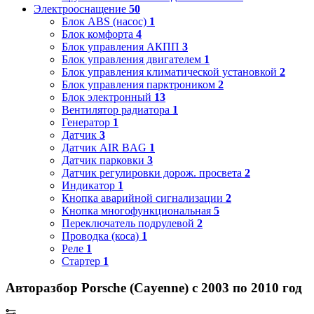
Электрооснащение
50
Блок ABS (насос)
1
Блок комфорта
4
Блок управления АКПП
3
Блок управления двигателем
1
Блок управления климатической установкой
2
Блок управления парктроником
2
Блок электронный
13
Вентилятор радиатора
1
Генератор
1
Датчик
3
Датчик AIR BAG
1
Датчик парковки
3
Датчик регулировки дорож. просвета
2
Индикатор
1
Кнопка аварийной сигнализации
2
Кнопка многофункциональная
5
Переключатель подрулевой
2
Проводка (коса)
1
Реле
1
Стартер
1
Авторазбор Porsche (Cayenne) с 2003 по 2010 год