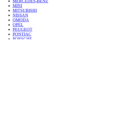
MERCEDES-BENZ
MINI
MITSUBISHI
NISSAN
OMODA
OPEL
PEUGEOT
PONTIAC
PORSCHE
RENAULT
SAAB
SEAT
SKODA
SSANG YONG
SUBARU
SUZUKI
TANK
TOYOTA
VAZ
VOLKSWAGEN
VOLVO
VOYAH
ZEEKR
ZOTYE