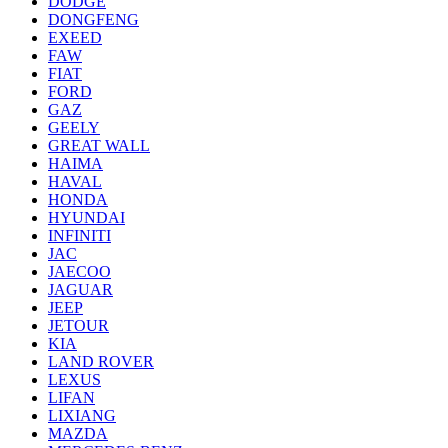
DODGE
DONGFENG
EXEED
FAW
FIAT
FORD
GAZ
GEELY
GREAT WALL
HAIMA
HAVAL
HONDA
HYUNDAI
INFINITI
JAC
JAECOO
JAGUAR
JEEP
JETOUR
KIA
LAND ROVER
LEXUS
LIFAN
LIXIANG
MAZDA