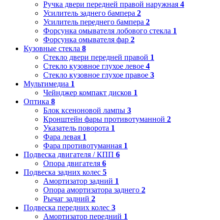
Ручка двери передней правой наружная
4
Усилитель заднего бампера
2
Усилитель переднего бампера
2
Форсунка омывателя лобового стекла
1
Форсунка омывателя фар
2
Кузовные стекла
8
Стекло двери передней правой
1
Стекло кузовное глухое левое
4
Стекло кузовное глухое правое
3
Мультимедиа
1
Чейнджер компакт дисков
1
Оптика
8
Блок ксеноновой лампы
3
Кронштейн фары противотуманной
2
Указатель поворота
1
Фара левая
1
Фара противотуманная
1
Подвеска двигателя / КПП
6
Опора двигателя
6
Подвеска задних колес
5
Амортизатор задний
1
Опора амортизатора заднего
2
Рычаг задний
2
Подвеска передних колес
3
Амортизатор передний
1