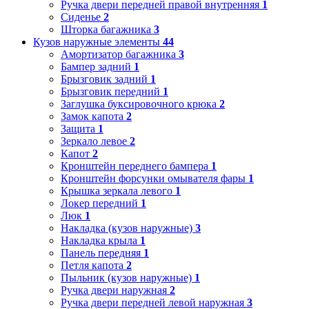
Ручка двери передней правой внутренняя
1
Сиденье
2
Шторка багажника
3
Кузов наружные элементы
44
Амортизатор багажника
3
Бампер задний
1
Брызговик задний
1
Брызговик передний
1
Заглушка буксировочного крюка
2
Замок капота
2
Защита
1
Зеркало левое
2
Капот
2
Кронштейн переднего бампера
1
Кронштейн форсунки омывателя фары
1
Крышка зеркала левого
1
Локер передний
1
Люк
1
Накладка (кузов наружные)
3
Накладка крыла
1
Панель передняя
1
Петля капота
2
Пыльник (кузов наружные)
1
Ручка двери наружная
2
Ручка двери передней левой наружная
3