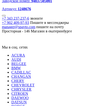
Заводской номер:
94837505001
Артикул:
1248676
+7 343 237-237-6
звоните
+7 902 409-97-93
Пишите в мессенджеры
manager@spavto.com
пишите на почту
Просторная - 146
Магазин в екатеринбурге
Мы в соц. сетях
ACURA
AUDI
BELGEE
BMW
CADILLAC
CHANGAN
CHERY
CHEVROLET
CHRYSLER
CITROEN
DAEWOO
DATSUN