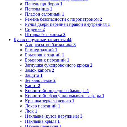
Панель приборов
1
Пепельница
1
Плафон салонный
1
Ремень безопасности с пиропатроном
2
Ручка двери передней правой внутренняя
1
Сиденье
2
Шторка багажника
3
Кузов наружные элементы
44
Амортизатор багажника
3
Бампер задний
1
Брызговик задний
1
Брызговик передний
1
Заглушка буксировочного крюка
2
Замок капота
2
Защита
1
Зеркало левое
2
Капот
2
Кронштейн переднего бампера
1
Кронштейн форсунки омывателя фары
1
Крышка зеркала левого
1
Локер передний
1
Люк
1
Накладка (кузов наружные)
3
Накладка крыла
1
Панель передняя
1