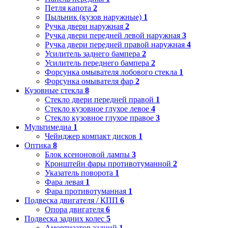
Петля капота
2
Пыльник (кузов наружные)
1
Ручка двери наружная
2
Ручка двери передней левой наружная
3
Ручка двери передней правой наружная
4
Усилитель заднего бампера
2
Усилитель переднего бампера
2
Форсунка омывателя лобового стекла
1
Форсунка омывателя фар
2
Кузовные стекла
8
Стекло двери передней правой
1
Стекло кузовное глухое левое
4
Стекло кузовное глухое правое
3
Мультимедиа
1
Чейнджер компакт дисков
1
Оптика
8
Блок ксеноновой лампы
3
Кронштейн фары противотуманной
2
Указатель поворота
1
Фара левая
1
Фара противотуманная
1
Подвеска двигателя / КПП
6
Опора двигателя
6
Подвеска задних колес
5
Амортизатор задний
1