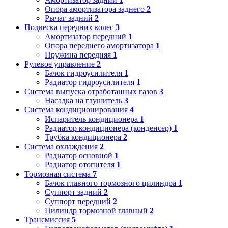
Опора амортизатора заднего
2
Рычаг задний
2
Подвеска передних колес
3
Амортизатор передний
1
Опора переднего амортизатора
1
Пружина передняя
1
Рулевое управление
2
Бачок гидроусилителя
1
Радиатор гидроусилителя
1
Система выпуска отработанных газов
3
Насадка на глушитель
3
Система кондиционирования
4
Испаритель кондиционера
1
Радиатор кондиционера (конденсер)
1
Трубка кондиционера
2
Система охлаждения
2
Радиатор основной
1
Радиатор отопителя
1
Тормозная система
7
Бачок главного тормозного цилиндра
1
Суппорт задний
2
Суппорт передний
2
Цилиндр тормозной главный
2
Трансмиссия
5