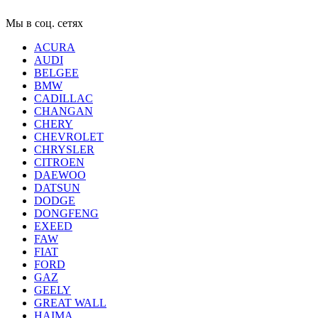
Мы в соц. сетях
ACURA
AUDI
BELGEE
BMW
CADILLAC
CHANGAN
CHERY
CHEVROLET
CHRYSLER
CITROEN
DAEWOO
DATSUN
DODGE
DONGFENG
EXEED
FAW
FIAT
FORD
GAZ
GEELY
GREAT WALL
HAIMA