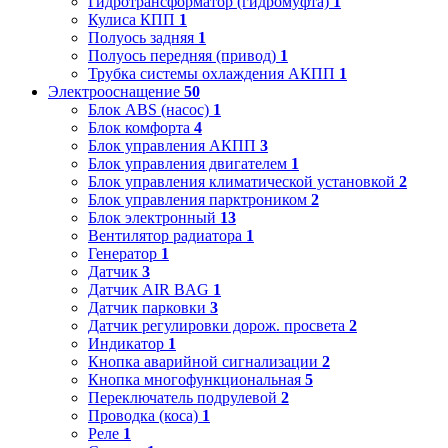
Гидротрансформатор (гидромуфта)
1
Кулиса КПП
1
Полуось задняя
1
Полуось передняя (привод)
1
Трубка системы охлаждения АКПП
1
Электрооснащение
50
Блок ABS (насос)
1
Блок комфорта
4
Блок управления АКПП
3
Блок управления двигателем
1
Блок управления климатической установкой
2
Блок управления парктроником
2
Блок электронный
13
Вентилятор радиатора
1
Генератор
1
Датчик
3
Датчик AIR BAG
1
Датчик парковки
3
Датчик регулировки дорож. просвета
2
Индикатор
1
Кнопка аварийной сигнализации
2
Кнопка многофункциональная
5
Переключатель подрулевой
2
Проводка (коса)
1
Реле
1