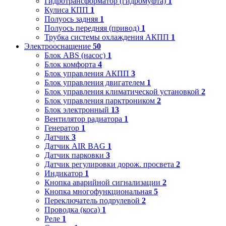
Гидротрансформатор (гидромуфта)
1
Кулиса КПП
1
Полуось задняя
1
Полуось передняя (привод)
1
Трубка системы охлаждения АКПП
1
Электрооснащение
50
Блок ABS (насос)
1
Блок комфорта
4
Блок управления АКПП
3
Блок управления двигателем
1
Блок управления климатической установкой
2
Блок управления парктроником
2
Блок электронный
13
Вентилятор радиатора
1
Генератор
1
Датчик
3
Датчик AIR BAG
1
Датчик парковки
3
Датчик регулировки дорож. просвета
2
Индикатор
1
Кнопка аварийной сигнализации
2
Кнопка многофункциональная
5
Переключатель подрулевой
2
Проводка (коса)
1
Реле
1