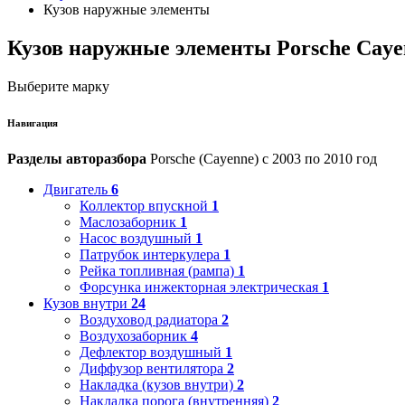
Кузов наружные элементы
Кузов наружные элементы Porsche Caye
Выберите марку
Навигация
Разделы авторазбора
Porsche (Cayenne) с 2003 по 2010 год
Двигатель
6
Коллектор впускной
1
Маслозаборник
1
Насос воздушный
1
Патрубок интеркулера
1
Рейка топливная (рампа)
1
Форсунка инжекторная электрическая
1
Кузов внутри
24
Воздуховод радиатора
2
Воздухозаборник
4
Дефлектор воздушный
1
Диффузор вентилятора
2
Накладка (кузов внутри)
2
Накладка порога (внутренняя)
2