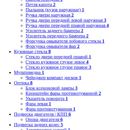
Петля капота
2
Пыльник (кузов наружные)
1
Ручка двери наружная
2
Ручка двери передней левой наружная
3
Ручка двери передней правой наружная
4
Усилитель заднего бампера
2
Усилитель переднего бампера
2
Форсунка омывателя лобового стекла
1
Форсунка омывателя фар
2
Кузовные стекла
8
Стекло двери передней правой
1
Стекло кузовное глухое левое
4
Стекло кузовное глухое правое
3
Мультимедиа
1
Чейнджер компакт дисков
1
Оптика
8
Блок ксеноновой лампы
3
Кронштейн фары противотуманной
2
Указатель поворота
1
Фара левая
1
Фара противотуманная
1
Подвеска двигателя / КПП
6
Опора двигателя
6
Подвеска задних колес
5
Амортизатор задний
1