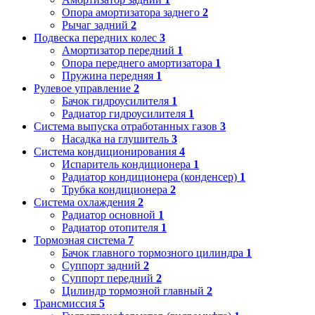
Опора амортизатора заднего
2
Рычаг задний
2
Подвеска передних колес
3
Амортизатор передний
1
Опора переднего амортизатора
1
Пружина передняя
1
Рулевое управление
2
Бачок гидроусилителя
1
Радиатор гидроусилителя
1
Система выпуска отработанных газов
3
Насадка на глушитель
3
Система кондиционирования
4
Испаритель кондиционера
1
Радиатор кондиционера (конденсер)
1
Трубка кондиционера
2
Система охлаждения
2
Радиатор основной
1
Радиатор отопителя
1
Тормозная система
7
Бачок главного тормозного цилиндра
1
Суппорт задний
2
Суппорт передний
2
Цилиндр тормозной главный
2
Трансмиссия
5