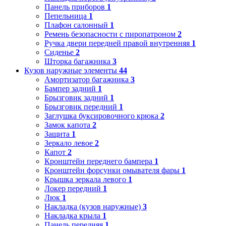
Панель приборов
1
Пепельница
1
Плафон салонный
1
Ремень безопасности с пиропатроном
2
Ручка двери передней правой внутренняя
1
Сиденье
2
Шторка багажника
3
Кузов наружные элементы
44
Амортизатор багажника
3
Бампер задний
1
Брызговик задний
1
Брызговик передний
1
Заглушка буксировочного крюка
2
Замок капота
2
Защита
1
Зеркало левое
2
Капот
2
Кронштейн переднего бампера
1
Кронштейн форсунки омывателя фары
1
Крышка зеркала левого
1
Локер передний
1
Люк
1
Накладка (кузов наружные)
3
Накладка крыла
1
Панель передняя
1