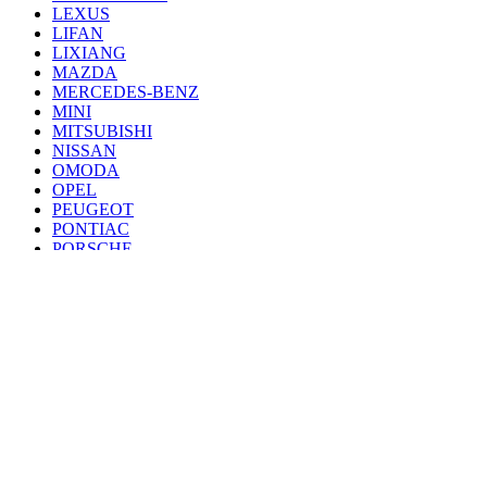
LEXUS
LIFAN
LIXIANG
MAZDA
MERCEDES-BENZ
MINI
MITSUBISHI
NISSAN
OMODA
OPEL
PEUGEOT
PONTIAC
PORSCHE
RENAULT
SAAB
SEAT
SKODA
SSANG YONG
SUBARU
SUZUKI
TANK
TOYOTA
VAZ
VOLKSWAGEN
VOLVO