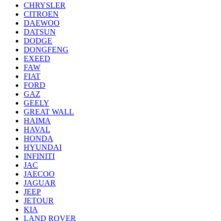
CHRYSLER
CITROEN
DAEWOO
DATSUN
DODGE
DONGFENG
EXEED
FAW
FIAT
FORD
GAZ
GEELY
GREAT WALL
HAIMA
HAVAL
HONDA
HYUNDAI
INFINITI
JAC
JAECOO
JAGUAR
JEEP
JETOUR
KIA
LAND ROVER