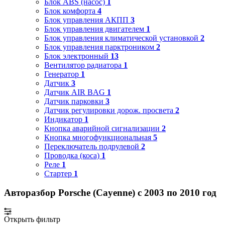
Блок ABS (насос)
1
Блок комфорта
4
Блок управления АКПП
3
Блок управления двигателем
1
Блок управления климатической установкой
2
Блок управления парктроником
2
Блок электронный
13
Вентилятор радиатора
1
Генератор
1
Датчик
3
Датчик AIR BAG
1
Датчик парковки
3
Датчик регулировки дорож. просвета
2
Индикатор
1
Кнопка аварийной сигнализации
2
Кнопка многофункциональная
5
Переключатель подрулевой
2
Проводка (коса)
1
Реле
1
Стартер
1
Авторазбор Porsche (Cayenne) с 2003 по 2010 год
Открыть фильтр