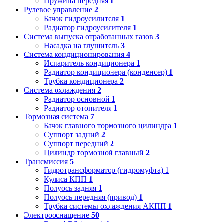
Пружина передняя
1
Рулевое управление
2
Бачок гидроусилителя
1
Радиатор гидроусилителя
1
Система выпуска отработанных газов
3
Насадка на глушитель
3
Система кондиционирования
4
Испаритель кондиционера
1
Радиатор кондиционера (конденсер)
1
Трубка кондиционера
2
Система охлаждения
2
Радиатор основной
1
Радиатор отопителя
1
Тормозная система
7
Бачок главного тормозного цилиндра
1
Суппорт задний
2
Суппорт передний
2
Цилиндр тормозной главный
2
Трансмиссия
5
Гидротрансформатор (гидромуфта)
1
Кулиса КПП
1
Полуось задняя
1
Полуось передняя (привод)
1
Трубка системы охлаждения АКПП
1
Электрооснащение
50