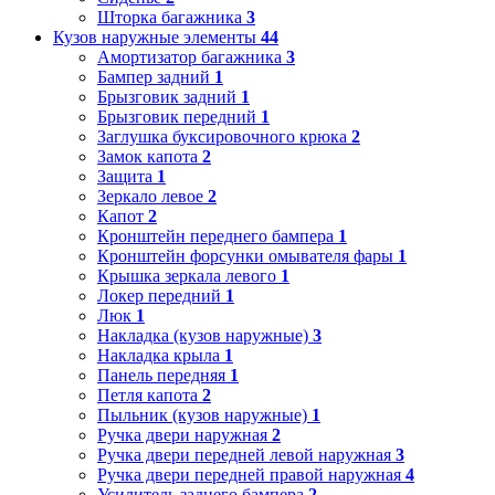
Шторка багажника
3
Кузов наружные элементы
44
Амортизатор багажника
3
Бампер задний
1
Брызговик задний
1
Брызговик передний
1
Заглушка буксировочного крюка
2
Замок капота
2
Защита
1
Зеркало левое
2
Капот
2
Кронштейн переднего бампера
1
Кронштейн форсунки омывателя фары
1
Крышка зеркала левого
1
Локер передний
1
Люк
1
Накладка (кузов наружные)
3
Накладка крыла
1
Панель передняя
1
Петля капота
2
Пыльник (кузов наружные)
1
Ручка двери наружная
2
Ручка двери передней левой наружная
3
Ручка двери передней правой наружная
4
Усилитель заднего бампера
2