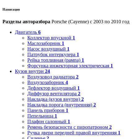
Навигация
Разделы авторазбора
Porsche (Cayenne) с 2003 по 2010 год
Двигатель
6
Коллектор впускной
1
Маслозаборник
1
Насос воздушный
1
Патрубок интеркулера
1
Рейка топливная (рампа)
1
Форсунка инжекторная электрическая
1
Кузов внутри
24
Воздуховод радиатора
2
Воздухозаборник
4
Дефлектор воздушный
1
Диффузор вентилятора
2
Накладка (кузов внутри)
2
Накладка порога (внутренняя)
2
Панель приборов
1
Пепельница
1
Плафон салонный
1
Ремень безопасности с пиропатроном
2
Ручка двери передней правой внутренняя
1
Сиденье
2