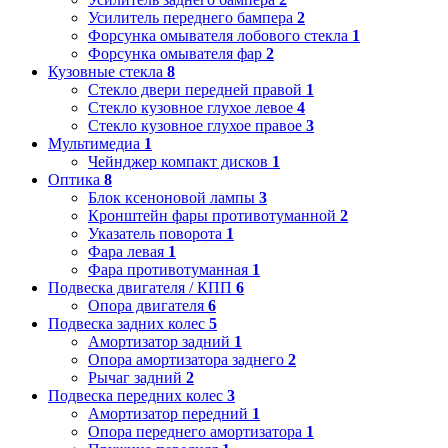
Усилитель переднего бампера
2
Форсунка омывателя лобового стекла
1
Форсунка омывателя фар
2
Кузовные стекла
8
Стекло двери передней правой
1
Стекло кузовное глухое левое
4
Стекло кузовное глухое правое
3
Мультимедиа
1
Чейнджер компакт дисков
1
Оптика
8
Блок ксеноновой лампы
3
Кронштейн фары противотуманной
2
Указатель поворота
1
Фара левая
1
Фара противотуманная
1
Подвеска двигателя / КПП
6
Опора двигателя
6
Подвеска задних колес
5
Амортизатор задний
1
Опора амортизатора заднего
2
Рычаг задний
2
Подвеска передних колес
3
Амортизатор передний
1
Опора переднего амортизатора
1