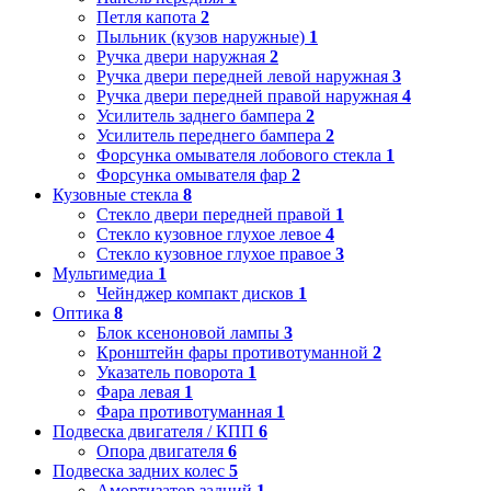
Петля капота
2
Пыльник (кузов наружные)
1
Ручка двери наружная
2
Ручка двери передней левой наружная
3
Ручка двери передней правой наружная
4
Усилитель заднего бампера
2
Усилитель переднего бампера
2
Форсунка омывателя лобового стекла
1
Форсунка омывателя фар
2
Кузовные стекла
8
Стекло двери передней правой
1
Стекло кузовное глухое левое
4
Стекло кузовное глухое правое
3
Мультимедиа
1
Чейнджер компакт дисков
1
Оптика
8
Блок ксеноновой лампы
3
Кронштейн фары противотуманной
2
Указатель поворота
1
Фара левая
1
Фара противотуманная
1
Подвеска двигателя / КПП
6
Опора двигателя
6
Подвеска задних колес
5
Амортизатор задний
1