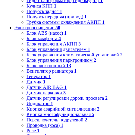
Гидротрансформатор (гидромуфта)
1
Кулиса КПП
1
Полуось задняя
1
Полуось передняя (привод)
1
Трубка системы охлаждения АКПП
1
Электрооснащение
50
Блок ABS (насос)
1
Блок комфорта
4
Блок управления АКПП
3
Блок управления двигателем
1
Блок управления климатической установкой
2
Блок управления парктроником
2
Блок электронный
13
Вентилятор радиатора
1
Генератор
1
Датчик
3
Датчик AIR BAG
1
Датчик парковки
3
Датчик регулировки дорож. просвета
2
Индикатор
1
Кнопка аварийной сигнализации
2
Кнопка многофункциональная
5
Переключатель подрулевой
2
Проводка (коса)
1
Реле
1