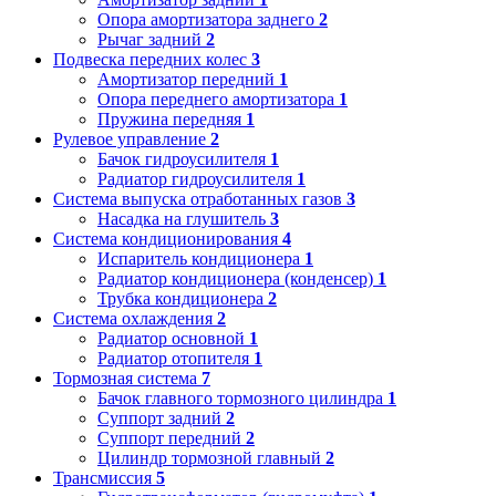
Опора амортизатора заднего
2
Рычаг задний
2
Подвеска передних колес
3
Амортизатор передний
1
Опора переднего амортизатора
1
Пружина передняя
1
Рулевое управление
2
Бачок гидроусилителя
1
Радиатор гидроусилителя
1
Система выпуска отработанных газов
3
Насадка на глушитель
3
Система кондиционирования
4
Испаритель кондиционера
1
Радиатор кондиционера (конденсер)
1
Трубка кондиционера
2
Система охлаждения
2
Радиатор основной
1
Радиатор отопителя
1
Тормозная система
7
Бачок главного тормозного цилиндра
1
Суппорт задний
2
Суппорт передний
2
Цилиндр тормозной главный
2
Трансмиссия
5