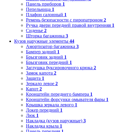
Панель приборов
1
Пепельница
1
Плафон салонный
1
Ремень безопасности с пиропатроном
2
Ручка двери передней правой внутренняя
1
Сиденье
2
Шторка багажника
3
Кузов наружные элементы
44
Амортизатор багажника
3
Бампер задний
1
Брызговик задний
1
Брызговик передний
1
Заглушка буксировочного крюка
2
Замок капота
2
Защита
1
Зеркало левое
2
Капот
2
Кронштейн переднего бампера
1
Кронштейн форсунки омывателя фары
1
Крышка зеркала левого
1
Локер передний
1
Люк
1
Накладка (кузов наружные)
3
Накладка крыла
1
Панель передняя
1