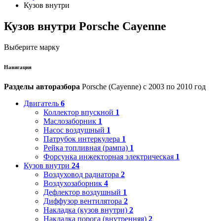
Кузов внутри
Кузов внутри Porsche Cayenne
Выберите марку
Навигация
Разделы авторазбора
Porsche (Cayenne) с 2003 по 2010 год
Двигатель
6
Коллектор впускной
1
Маслозаборник
1
Насос воздушный
1
Патрубок интеркулера
1
Рейка топливная (рампа)
1
Форсунка инжекторная электрическая
1
Кузов внутри
24
Воздуховод радиатора
2
Воздухозаборник
4
Дефлектор воздушный
1
Диффузор вентилятора
2
Накладка (кузов внутри)
2
Накладка порога (внутренняя)
2