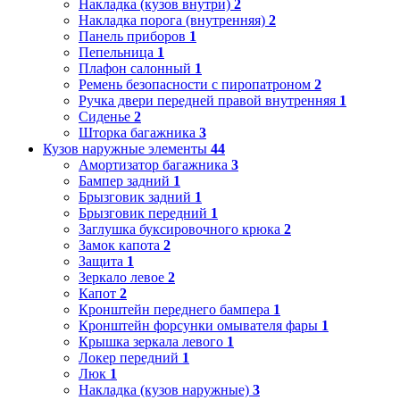
Накладка (кузов внутри)
2
Накладка порога (внутренняя)
2
Панель приборов
1
Пепельница
1
Плафон салонный
1
Ремень безопасности с пиропатроном
2
Ручка двери передней правой внутренняя
1
Сиденье
2
Шторка багажника
3
Кузов наружные элементы
44
Амортизатор багажника
3
Бампер задний
1
Брызговик задний
1
Брызговик передний
1
Заглушка буксировочного крюка
2
Замок капота
2
Защита
1
Зеркало левое
2
Капот
2
Кронштейн переднего бампера
1
Кронштейн форсунки омывателя фары
1
Крышка зеркала левого
1
Локер передний
1
Люк
1
Накладка (кузов наружные)
3