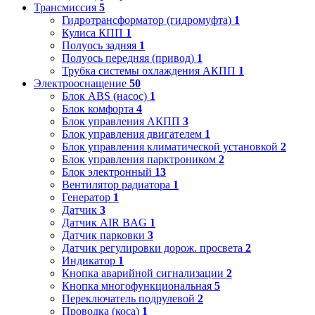
Трансмиссия
5
Гидротрансформатор (гидромуфта)
1
Кулиса КПП
1
Полуось задняя
1
Полуось передняя (привод)
1
Трубка системы охлаждения АКПП
1
Электрооснащение
50
Блок ABS (насос)
1
Блок комфорта
4
Блок управления АКПП
3
Блок управления двигателем
1
Блок управления климатической установкой
2
Блок управления парктроником
2
Блок электронный
13
Вентилятор радиатора
1
Генератор
1
Датчик
3
Датчик AIR BAG
1
Датчик парковки
3
Датчик регулировки дорож. просвета
2
Индикатор
1
Кнопка аварийной сигнализации
2
Кнопка многофункциональная
5
Переключатель подрулевой
2
Проводка (коса)
1