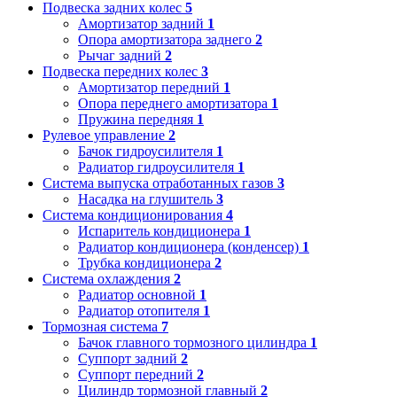
Подвеска задних колес
5
Амортизатор задний
1
Опора амортизатора заднего
2
Рычаг задний
2
Подвеска передних колес
3
Амортизатор передний
1
Опора переднего амортизатора
1
Пружина передняя
1
Рулевое управление
2
Бачок гидроусилителя
1
Радиатор гидроусилителя
1
Система выпуска отработанных газов
3
Насадка на глушитель
3
Система кондиционирования
4
Испаритель кондиционера
1
Радиатор кондиционера (конденсер)
1
Трубка кондиционера
2
Система охлаждения
2
Радиатор основной
1
Радиатор отопителя
1
Тормозная система
7
Бачок главного тормозного цилиндра
1
Суппорт задний
2
Суппорт передний
2
Цилиндр тормозной главный
2