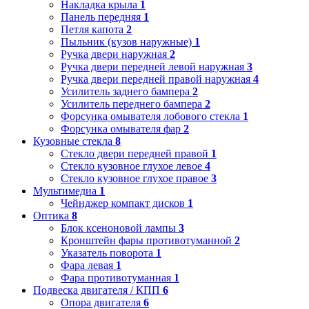
Накладка крыла
1
Панель передняя
1
Петля капота
2
Пыльник (кузов наружные)
1
Ручка двери наружная
2
Ручка двери передней левой наружная
3
Ручка двери передней правой наружная
4
Усилитель заднего бампера
2
Усилитель переднего бампера
2
Форсунка омывателя лобового стекла
1
Форсунка омывателя фар
2
Кузовные стекла
8
Стекло двери передней правой
1
Стекло кузовное глухое левое
4
Стекло кузовное глухое правое
3
Мультимедиа
1
Чейнджер компакт дисков
1
Оптика
8
Блок ксеноновой лампы
3
Кронштейн фары противотуманной
2
Указатель поворота
1
Фара левая
1
Фара противотуманная
1
Подвеска двигателя / КПП
6
Опора двигателя
6