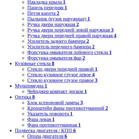
Накладка крыла
1
Панель передняя
1
Петля капота
2
Пыльник (кузов наружные)
1
Ручка двери наружная
2
Ручка двери передней левой наружная
3
Ручка двери передней правой наружная
4
Усилитель заднего бампера
2
Усилитель переднего бампера
2
Форсунка омывателя лобового стекла
1
Форсунка омывателя фар
2
Кузовные стекла
8
Стекло двери передней правой
1
Стекло кузовное глухое левое
4
Стекло кузовное глухое правое
3
Мультимедиа
1
Чейнджер компакт дисков
1
Оптика
8
Блок ксеноновой лампы
3
Кронштейн фары противотуманной
2
Указатель поворота
1
Фара левая
1
Фара противотуманная
1
Подвеска двигателя / КПП
6
Опора двигателя
6