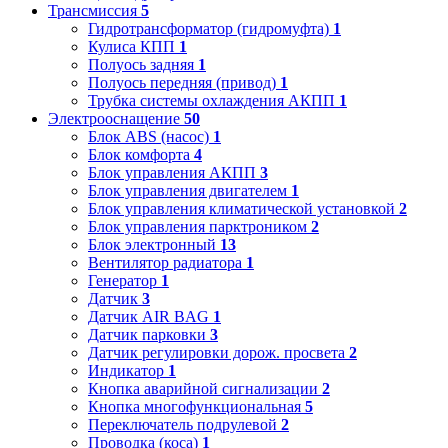
Трансмиссия
5
Гидротрансформатор (гидромуфта)
1
Кулиса КПП
1
Полуось задняя
1
Полуось передняя (привод)
1
Трубка системы охлаждения АКПП
1
Электрооснащение
50
Блок ABS (насос)
1
Блок комфорта
4
Блок управления АКПП
3
Блок управления двигателем
1
Блок управления климатической установкой
2
Блок управления парктроником
2
Блок электронный
13
Вентилятор радиатора
1
Генератор
1
Датчик
3
Датчик AIR BAG
1
Датчик парковки
3
Датчик регулировки дорож. просвета
2
Индикатор
1
Кнопка аварийной сигнализации
2
Кнопка многофункциональная
5
Переключатель подрулевой
2
Проводка (коса)
1