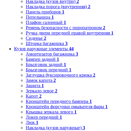
Накладка (кузов внутри)
2
Накладка порога (внутренняя)
2
Панель приборов
1
Пепельница
1
Плафон салонный
1
Ремень безопасности с пиропатроном
2
Ручка двери передней правой внутренняя
1
Сиденье
2
Шторка багажника
3
Кузов наружные элементы
44
Амортизатор багажника
3
Бампер задний
1
Брызговик задний
1
Брызговик передний
1
Заглушка буксировочного крюка
2
Замок капота
2
Защита
1
Зеркало левое
2
Капот
2
Кронштейн переднего бампера
1
Кронштейн форсунки омывателя фары
1
Крышка зеркала левого
1
Локер передний
1
Люк
1
Накладка (кузов наружные)
3