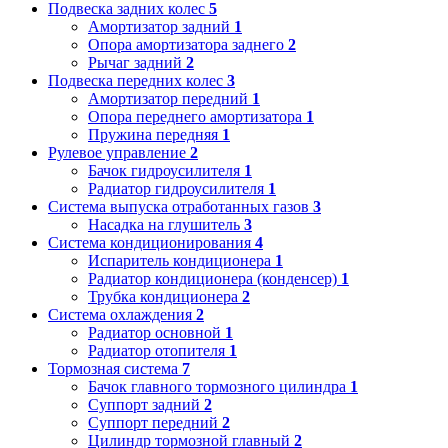
Подвеска задних колес
5
Амортизатор задний
1
Опора амортизатора заднего
2
Рычаг задний
2
Подвеска передних колес
3
Амортизатор передний
1
Опора переднего амортизатора
1
Пружина передняя
1
Рулевое управление
2
Бачок гидроусилителя
1
Радиатор гидроусилителя
1
Система выпуска отработанных газов
3
Насадка на глушитель
3
Система кондиционирования
4
Испаритель кондиционера
1
Радиатор кондиционера (конденсер)
1
Трубка кондиционера
2
Система охлаждения
2
Радиатор основной
1
Радиатор отопителя
1
Тормозная система
7
Бачок главного тормозного цилиндра
1
Суппорт задний
2
Суппорт передний
2
Цилиндр тормозной главный
2