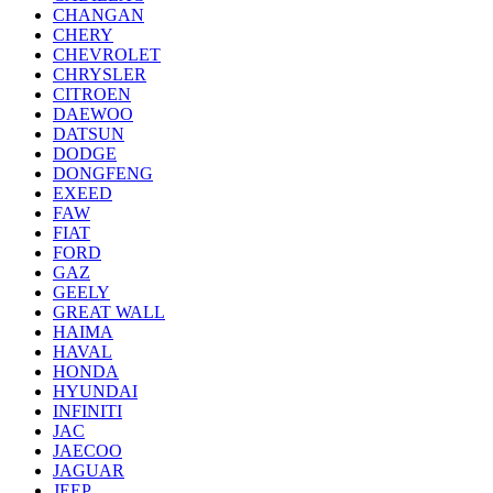
CHANGAN
CHERY
CHEVROLET
CHRYSLER
CITROEN
DAEWOO
DATSUN
DODGE
DONGFENG
EXEED
FAW
FIAT
FORD
GAZ
GEELY
GREAT WALL
HAIMA
HAVAL
HONDA
HYUNDAI
INFINITI
JAC
JAECOO
JAGUAR
JEEP