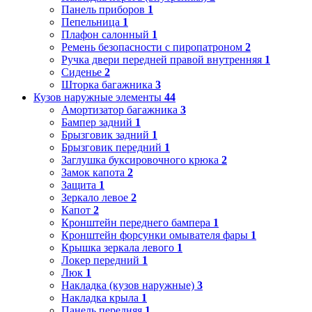
Панель приборов
1
Пепельница
1
Плафон салонный
1
Ремень безопасности с пиропатроном
2
Ручка двери передней правой внутренняя
1
Сиденье
2
Шторка багажника
3
Кузов наружные элементы
44
Амортизатор багажника
3
Бампер задний
1
Брызговик задний
1
Брызговик передний
1
Заглушка буксировочного крюка
2
Замок капота
2
Защита
1
Зеркало левое
2
Капот
2
Кронштейн переднего бампера
1
Кронштейн форсунки омывателя фары
1
Крышка зеркала левого
1
Локер передний
1
Люк
1
Накладка (кузов наружные)
3
Накладка крыла
1
Панель передняя
1