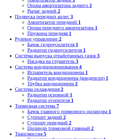
Опора амортизатора заднего
2
Рычаг задний
2
Подвеска передних колес
3
Амортизатор передний
1
Опора переднего амортизатора
1
Пружина передняя
1
Рулевое управление
2
Бачок гидроусилителя
1
Радиатор гидроусилителя
1
Система выпуска отработанных газов
3
Насадка на глушитель
3
Система кондиционирования
4
Испаритель кондиционера
1
Радиатор кондиционера (конденсер)
1
Трубка кондиционера
2
Система охлаждения
2
Радиатор основной
1
Радиатор отопителя
1
Тормозная система
7
Бачок главного тормозного цилиндра
1
Суппорт задний
2
Суппорт передний
2
Цилиндр тормозной главный
2
Трансмиссия
5