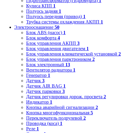
Гидротрансформатор (гидромуфта)
1
Кулиса КПП
1
Полуось задняя
1
Полуось передняя (привод)
1
Трубка системы охлаждения АКПП
1
Электрооснащение
50
Блок ABS (насос)
1
Блок комфорта
4
Блок управления АКПП
3
Блок управления двигателем
1
Блок управления климатической установкой
2
Блок управления парктроником
2
Блок электронный
13
Вентилятор радиатора
1
Генератор
1
Датчик
3
Датчик AIR BAG
1
Датчик парковки
3
Датчик регулировки дорож. просвета
2
Индикатор
1
Кнопка аварийной сигнализации
2
Кнопка многофункциональная
5
Переключатель подрулевой
2
Проводка (коса)
1
Реле
1