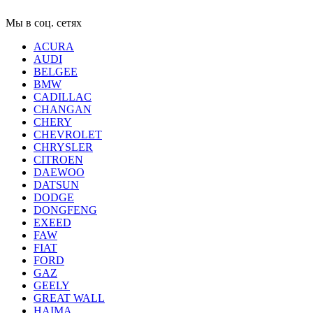
Мы в соц. сетях
ACURA
AUDI
BELGEE
BMW
CADILLAC
CHANGAN
CHERY
CHEVROLET
CHRYSLER
CITROEN
DAEWOO
DATSUN
DODGE
DONGFENG
EXEED
FAW
FIAT
FORD
GAZ
GEELY
GREAT WALL
HAIMA