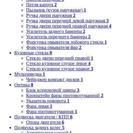
Петля капота
2
Пыльник (кузов наружные)
1
Ручка двери наружная
2
Ручка двери передней левой наружная
3
Ручка двери передней правой наружная
4
Усилитель заднего бампера
2
Усилитель переднего бампера
2
Форсунка омывателя лобового стекла
1
Форсунка омывателя фар
2
Кузовные стекла
8
Стекло двери передней правой
1
Стекло кузовное глухое левое
4
Стекло кузовное глухое правое
3
Мультимедиа
1
Чейнджер компакт дисков
1
Оптика
8
Блок ксеноновой лампы
3
Кронштейн фары противотуманной
2
Указатель поворота
1
Фара левая
1
Фара противотуманная
1
Подвеска двигателя / КПП
6
Опора двигателя
6
Подвеска задних колес
5
Амортизатор задний
1