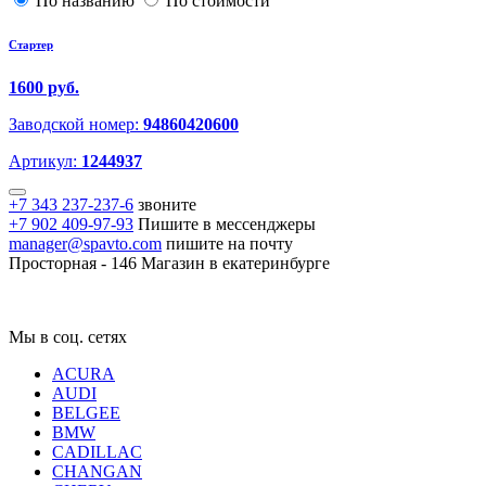
По названию
По стоимости
Стартер
1600 руб.
Заводской номер:
94860420600
Артикул:
1244937
+7 343 237-237-6
звоните
+7 902 409-97-93
Пишите в мессенджеры
manager@spavto.com
пишите на почту
Просторная - 146
Магазин в екатеринбурге
Мы в соц. сетях
ACURA
AUDI
BELGEE
BMW
CADILLAC
CHANGAN