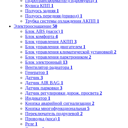
Гидротрансформатор (гидромуфта)
1
Кулиса КПП
1
Полуось задняя
1
Полуось передняя (привод)
1
Трубка системы охлаждения АКПП
1
Электрооснащение
50
Блок ABS (насос)
1
Блок комфорта
4
Блок управления АКПП
3
Блок управления двигателем
1
Блок управления климатической установкой
2
Блок управления парктроником
2
Блок электронный
13
Вентилятор радиатора
1
Генератор
1
Датчик
3
Датчик AIR BAG
1
Датчик парковки
3
Датчик регулировки дорож. просвета
2
Индикатор
1
Кнопка аварийной сигнализации
2
Кнопка многофункциональная
5
Переключатель подрулевой
2
Проводка (коса)
1
Реле
1