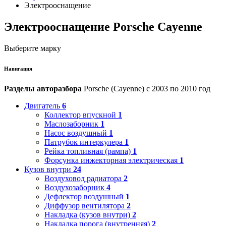
Электрооснащение
Электрооснащение Porsche Cayenne
Выберите марку
Навигация
Разделы авторазбора
Porsche (Cayenne) с 2003 по 2010 год
Двигатель
6
Коллектор впускной
1
Маслозаборник
1
Насос воздушный
1
Патрубок интеркулера
1
Рейка топливная (рампа)
1
Форсунка инжекторная электрическая
1
Кузов внутри
24
Воздуховод радиатора
2
Воздухозаборник
4
Дефлектор воздушный
1
Диффузор вентилятора
2
Накладка (кузов внутри)
2
Накладка порога (внутренняя)
2