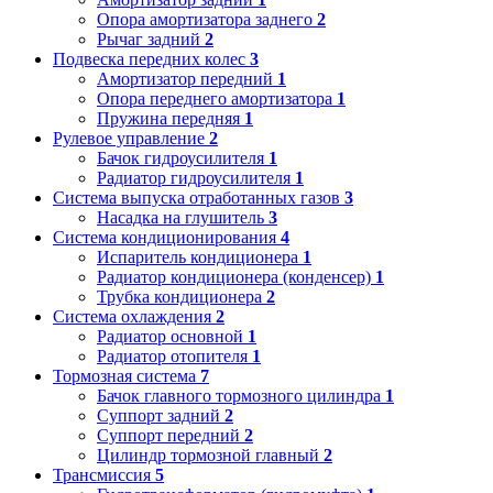
Опора амортизатора заднего
2
Рычаг задний
2
Подвеска передних колес
3
Амортизатор передний
1
Опора переднего амортизатора
1
Пружина передняя
1
Рулевое управление
2
Бачок гидроусилителя
1
Радиатор гидроусилителя
1
Система выпуска отработанных газов
3
Насадка на глушитель
3
Система кондиционирования
4
Испаритель кондиционера
1
Радиатор кондиционера (конденсер)
1
Трубка кондиционера
2
Система охлаждения
2
Радиатор основной
1
Радиатор отопителя
1
Тормозная система
7
Бачок главного тормозного цилиндра
1
Суппорт задний
2
Суппорт передний
2
Цилиндр тормозной главный
2
Трансмиссия
5