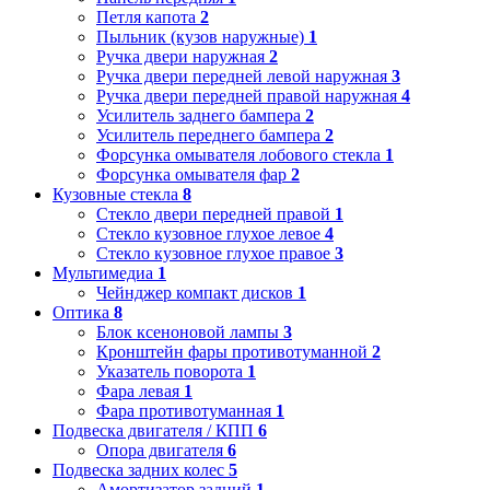
Петля капота
2
Пыльник (кузов наружные)
1
Ручка двери наружная
2
Ручка двери передней левой наружная
3
Ручка двери передней правой наружная
4
Усилитель заднего бампера
2
Усилитель переднего бампера
2
Форсунка омывателя лобового стекла
1
Форсунка омывателя фар
2
Кузовные стекла
8
Стекло двери передней правой
1
Стекло кузовное глухое левое
4
Стекло кузовное глухое правое
3
Мультимедиа
1
Чейнджер компакт дисков
1
Оптика
8
Блок ксеноновой лампы
3
Кронштейн фары противотуманной
2
Указатель поворота
1
Фара левая
1
Фара противотуманная
1
Подвеска двигателя / КПП
6
Опора двигателя
6
Подвеска задних колес
5
Амортизатор задний
1