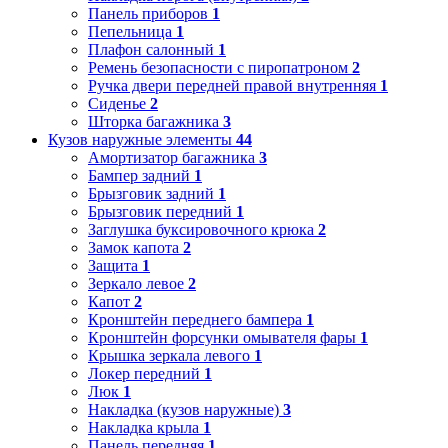
Панель приборов
1
Пепельница
1
Плафон салонный
1
Ремень безопасности с пиропатроном
2
Ручка двери передней правой внутренняя
1
Сиденье
2
Шторка багажника
3
Кузов наружные элементы
44
Амортизатор багажника
3
Бампер задний
1
Брызговик задний
1
Брызговик передний
1
Заглушка буксировочного крюка
2
Замок капота
2
Защита
1
Зеркало левое
2
Капот
2
Кронштейн переднего бампера
1
Кронштейн форсунки омывателя фары
1
Крышка зеркала левого
1
Локер передний
1
Люк
1
Накладка (кузов наружные)
3
Накладка крыла
1
Панель передняя
1