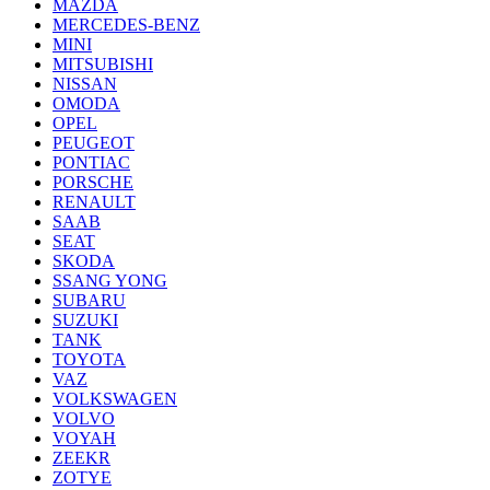
MAZDA
MERCEDES-BENZ
MINI
MITSUBISHI
NISSAN
OMODA
OPEL
PEUGEOT
PONTIAC
PORSCHE
RENAULT
SAAB
SEAT
SKODA
SSANG YONG
SUBARU
SUZUKI
TANK
TOYOTA
VAZ
VOLKSWAGEN
VOLVO
VOYAH
ZEEKR
ZOTYE