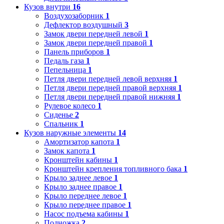
Кузов внутри
16
Воздухозаборник
1
Дефлектор воздушный
3
Замок двери передней левой
1
Замок двери передней правой
1
Панель приборов
1
Педаль газа
1
Пепельница
1
Петля двери передней левой верхняя
1
Петля двери передней правой верхняя
1
Петля двери передней правой нижняя
1
Рулевое колесо
1
Сиденье
2
Спальник
1
Кузов наружные элементы
14
Амортизатор капота
1
Замок капота
1
Кронштейн кабины
1
Кронштейн крепления топливного бака
1
Крыло заднее левое
1
Крыло заднее правое
1
Крыло переднее левое
1
Крыло переднее правое
1
Насос подъема кабины
1
Подножка
2