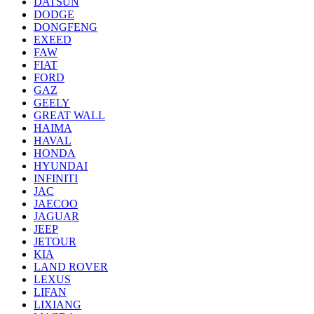
DATSUN
DODGE
DONGFENG
EXEED
FAW
FIAT
FORD
GAZ
GEELY
GREAT WALL
HAIMA
HAVAL
HONDA
HYUNDAI
INFINITI
JAC
JAECOO
JAGUAR
JEEP
JETOUR
KIA
LAND ROVER
LEXUS
LIFAN
LIXIANG