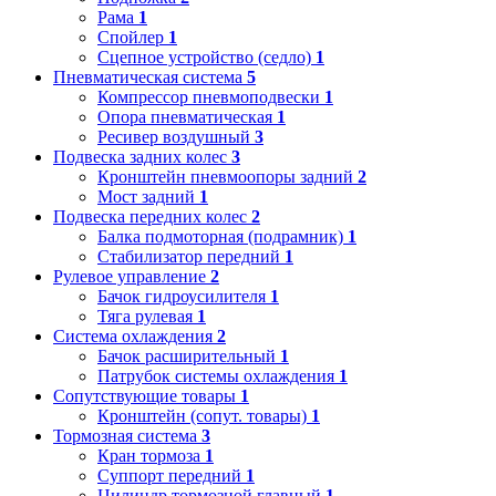
Рама
1
Спойлер
1
Сцепное устройство (седло)
1
Пневматическая система
5
Компрессор пневмоподвески
1
Опора пневматическая
1
Ресивер воздушный
3
Подвеска задних колес
3
Кронштейн пневмоопоры задний
2
Мост задний
1
Подвеска передних колес
2
Балка подмоторная (подрамник)
1
Стабилизатор передний
1
Рулевое управление
2
Бачок гидроусилителя
1
Тяга рулевая
1
Система охлаждения
2
Бачок расширительный
1
Патрубок системы охлаждения
1
Сопутствующие товары
1
Кронштейн (сопут. товары)
1
Тормозная система
3
Кран тормоза
1
Суппорт передний
1
Цилиндр тормозной главный
1