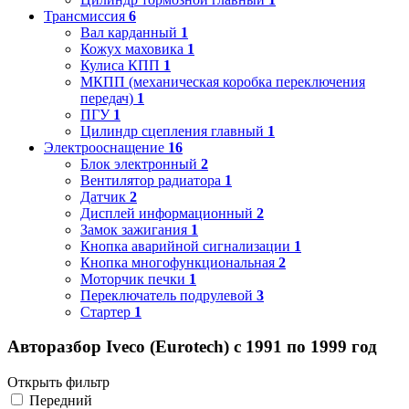
Трансмиссия
6
Вал карданный
1
Кожух маховика
1
Кулиса КПП
1
МКПП (механическая коробка переключения
передач)
1
ПГУ
1
Цилиндр сцепления главный
1
Электрооснащение
16
Блок электронный
2
Вентилятор радиатора
1
Датчик
2
Дисплей информационный
2
Замок зажигания
1
Кнопка аварийной сигнализации
1
Кнопка многофункциональная
2
Моторчик печки
1
Переключатель подрулевой
3
Стартер
1
Авторазбор Iveco (Eurotech) с 1991 по 1999 год
Открыть фильтр
Передний