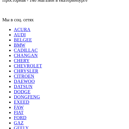
Просторная - 146
Магазин в екатеринбурге
Мы в соц. сетях
ACURA
AUDI
BELGEE
BMW
CADILLAC
CHANGAN
CHERY
CHEVROLET
CHRYSLER
CITROEN
DAEWOO
DATSUN
DODGE
DONGFENG
EXEED
FAW
FIAT
FORD
GAZ
GEELY