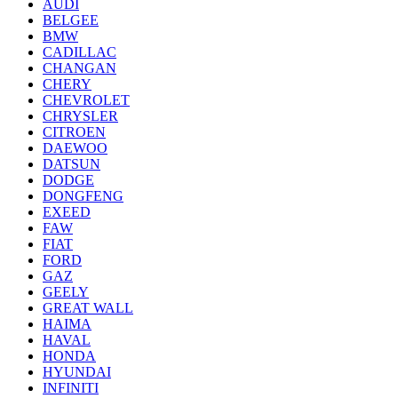
AUDI
BELGEE
BMW
CADILLAC
CHANGAN
CHERY
CHEVROLET
CHRYSLER
CITROEN
DAEWOO
DATSUN
DODGE
DONGFENG
EXEED
FAW
FIAT
FORD
GAZ
GEELY
GREAT WALL
HAIMA
HAVAL
HONDA
HYUNDAI
INFINITI