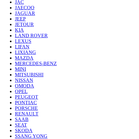
JAC
JAECOO
JAGUAR
JEEP
JETOUR
KIA
LAND ROVER
LEXUS
LIFAN
LIXIANG
MAZDA
MERCEDES-BENZ
MINI
MITSUBISHI
NISSAN
OMODA
OPEL
PEUGEOT
PONTIAC
PORSCHE
RENAULT
SAAB
SEAT
SKODA
SSANG YONG