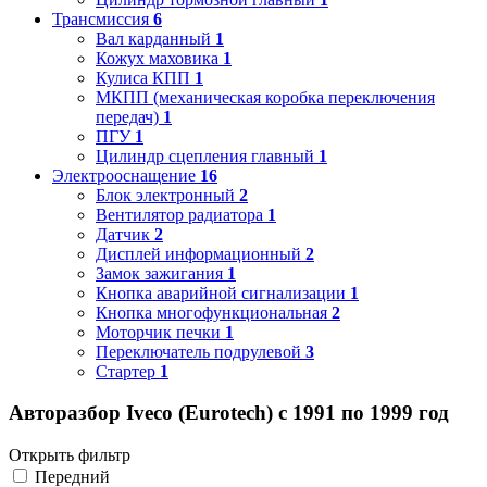
Трансмиссия
6
Вал карданный
1
Кожух маховика
1
Кулиса КПП
1
МКПП (механическая коробка переключения
передач)
1
ПГУ
1
Цилиндр сцепления главный
1
Электрооснащение
16
Блок электронный
2
Вентилятор радиатора
1
Датчик
2
Дисплей информационный
2
Замок зажигания
1
Кнопка аварийной сигнализации
1
Кнопка многофункциональная
2
Моторчик печки
1
Переключатель подрулевой
3
Стартер
1
Авторазбор Iveco (Eurotech) с 1991 по 1999 год
Открыть фильтр
Передний