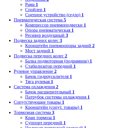
Рама
1
Спойлер
1
Сцепное устройство (седло)
1
Пневматическая система
5
Компрессор пневмоподвески
1
Опора пневматическая
1
Ресивер воздушный
3
Подвеска задних колес
3
Кронштейн пневмоопоры задний
2
Мост задний
1
Подвеска передних колес
2
Балка подмоторная (подрамник)
1
Стабилизатор передний
1
Рулевое управление
2
Бачок гидроусилителя
1
Тяга рулевая
1
Система охлаждения
2
Бачок расширительный
1
Патрубок системы охлаждения
1
Сопутствующие товары
1
Кронштейн (сопут. товары)
1
Тормозная система
3
Кран тормоза
1
Суппорт передний
1
Цилиндр тормозной главный
1