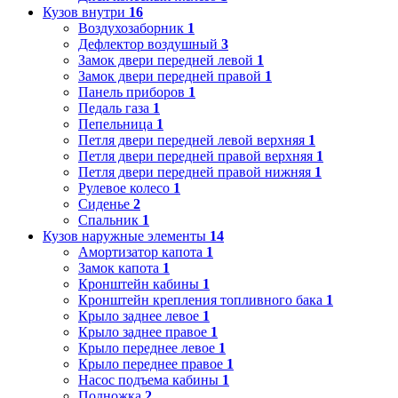
Кузов внутри
16
Воздухозаборник
1
Дефлектор воздушный
3
Замок двери передней левой
1
Замок двери передней правой
1
Панель приборов
1
Педаль газа
1
Пепельница
1
Петля двери передней левой верхняя
1
Петля двери передней правой верхняя
1
Петля двери передней правой нижняя
1
Рулевое колесо
1
Сиденье
2
Спальник
1
Кузов наружные элементы
14
Амортизатор капота
1
Замок капота
1
Кронштейн кабины
1
Кронштейн крепления топливного бака
1
Крыло заднее левое
1
Крыло заднее правое
1
Крыло переднее левое
1
Крыло переднее правое
1
Насос подъема кабины
1
Подножка
2