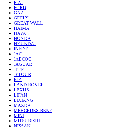
FIAT
FORD
GAZ
GEELY
GREAT WALL
HAIMA
HAVAL
HONDA
HYUNDAI
INFINITI
JAC
JAECOO
JAGUAR
JEEP
JETOUR
KIA
LAND ROVER
LEXUS
LIFAN
LIXIANG
MAZDA
MERCEDES-BENZ
MINI
MITSUBISHI
NISSAN