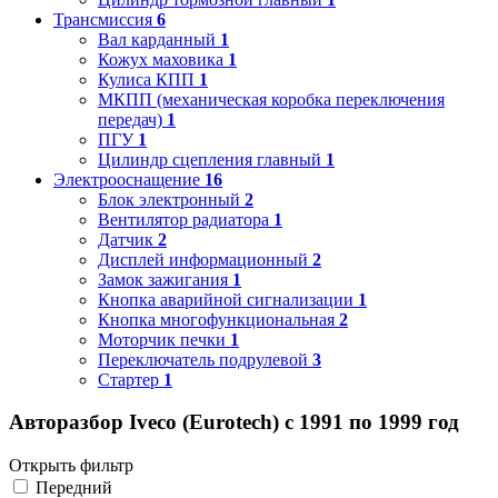
Трансмиссия
6
Вал карданный
1
Кожух маховика
1
Кулиса КПП
1
МКПП (механическая коробка переключения
передач)
1
ПГУ
1
Цилиндр сцепления главный
1
Электрооснащение
16
Блок электронный
2
Вентилятор радиатора
1
Датчик
2
Дисплей информационный
2
Замок зажигания
1
Кнопка аварийной сигнализации
1
Кнопка многофункциональная
2
Моторчик печки
1
Переключатель подрулевой
3
Стартер
1
Авторазбор Iveco (Eurotech) с 1991 по 1999 год
Открыть фильтр
Передний