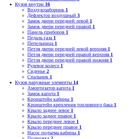
Кузов внутри
16
Воздухозаборник
1
Дефлектор воздушный
3
Замок двери передней левой
1
Замок двери передней правой
1
Панель приборов
1
Педаль газа
1
Пепельница
1
Петля двери передней левой верхняя
1
Петля двери передней правой верхняя
1
Петля двери передней правой нижняя
1
Рулевое колесо
1
Сиденье
2
Спальник
1
Кузов наружные элементы
14
Амортизатор капота
1
Замок капота
1
Кронштейн кабины
1
Кронштейн крепления топливного бака
1
Крыло заднее левое
1
Крыло заднее правое
1
Крыло переднее левое
1
Крыло переднее правое
1
Насос подъема кабины
1
Подножка
2