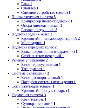
Рама
1
Спойлер
1
Сцепное устройство (седло)
1
Пневматическая система
5
Компрессор пневмоподвески
1
Опора пневматическая
1
Ресивер воздушный
3
Подвеска задних колес
3
Кронштейн пневмоопоры задний
2
Мост задний
1
Подвеска передних колес
2
Балка подмоторная (подрамник)
1
Стабилизатор передний
1
Рулевое управление
2
Бачок гидроусилителя
1
Тяга рулевая
1
Система охлаждения
2
Бачок расширительный
1
Патрубок системы охлаждения
1
Сопутствующие товары
1
Кронштейн (сопут. товары)
1
Тормозная система
3
Кран тормоза
1
Суппорт передний
1
Цилиндр тормозной главный
1