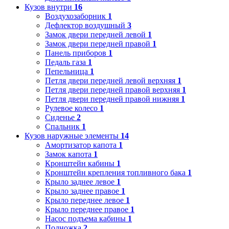
Кузов внутри
16
Воздухозаборник
1
Дефлектор воздушный
3
Замок двери передней левой
1
Замок двери передней правой
1
Панель приборов
1
Педаль газа
1
Пепельница
1
Петля двери передней левой верхняя
1
Петля двери передней правой верхняя
1
Петля двери передней правой нижняя
1
Рулевое колесо
1
Сиденье
2
Спальник
1
Кузов наружные элементы
14
Амортизатор капота
1
Замок капота
1
Кронштейн кабины
1
Кронштейн крепления топливного бака
1
Крыло заднее левое
1
Крыло заднее правое
1
Крыло переднее левое
1
Крыло переднее правое
1
Насос подъема кабины
1
Подножка
2