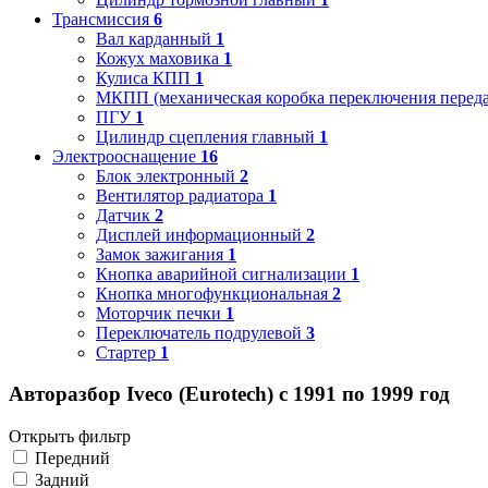
Трансмиссия
6
Вал карданный
1
Кожух маховика
1
Кулиса КПП
1
МКПП (механическая коробка переключения переда
ПГУ
1
Цилиндр сцепления главный
1
Электрооснащение
16
Блок электронный
2
Вентилятор радиатора
1
Датчик
2
Дисплей информационный
2
Замок зажигания
1
Кнопка аварийной сигнализации
1
Кнопка многофункциональная
2
Моторчик печки
1
Переключатель подрулевой
3
Стартер
1
Авторазбор Iveco (Eurotech) с 1991 по 1999 год
Открыть фильтр
Передний
Задний