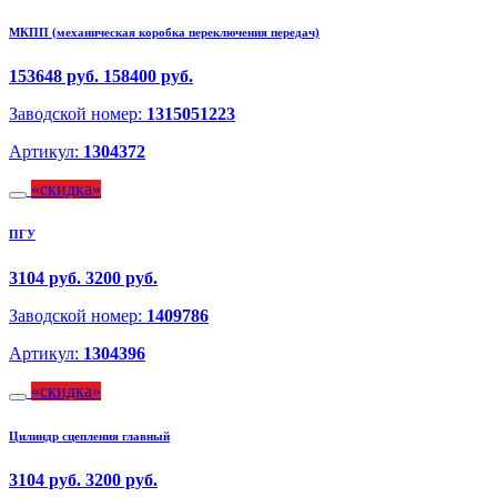
МКПП (механическая коробка переключения передач)
153648 руб.
158400 руб.
Заводской номер:
1315051223
Артикул:
1304372
скидка
ПГУ
3104 руб.
3200 руб.
Заводской номер:
1409786
Артикул:
1304396
скидка
Цилиндр сцепления главный
3104 руб.
3200 руб.