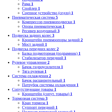
Рама
1
Спойлер
1
Сцепное устройство (седло)
1
Пневматическая система
5
Компрессор пневмоподвески
1
Опора пневматическая
1
Ресивер воздушный
3
Подвеска задних колес
3
Кронштейн пневмоопоры задний
2
Мост задний
1
Подвеска передних колес
2
Балка подмоторная (подрамник)
1
Стабилизатор передний
1
Рулевое управление
2
Бачок гидроусилителя
1
Тяга рулевая
1
Система охлаждения
2
Бачок расширительный
1
Патрубок системы охлаждения
1
Сопутствующие товары
1
Кронштейн (сопут. товары)
1
Тормозная система
3
Кран тормоза
1
Суппорт передний
1
Цилиндр тормозной главный
1