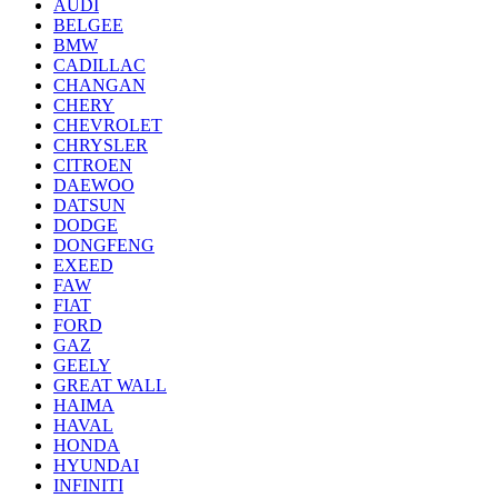
AUDI
BELGEE
BMW
CADILLAC
CHANGAN
CHERY
CHEVROLET
CHRYSLER
CITROEN
DAEWOO
DATSUN
DODGE
DONGFENG
EXEED
FAW
FIAT
FORD
GAZ
GEELY
GREAT WALL
HAIMA
HAVAL
HONDA
HYUNDAI
INFINITI