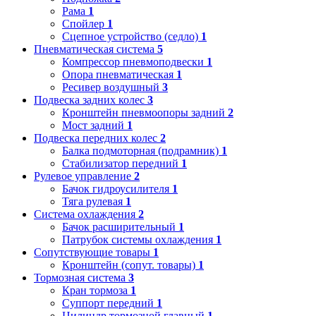
Рама
1
Спойлер
1
Сцепное устройство (седло)
1
Пневматическая система
5
Компрессор пневмоподвески
1
Опора пневматическая
1
Ресивер воздушный
3
Подвеска задних колес
3
Кронштейн пневмоопоры задний
2
Мост задний
1
Подвеска передних колес
2
Балка подмоторная (подрамник)
1
Стабилизатор передний
1
Рулевое управление
2
Бачок гидроусилителя
1
Тяга рулевая
1
Система охлаждения
2
Бачок расширительный
1
Патрубок системы охлаждения
1
Сопутствующие товары
1
Кронштейн (сопут. товары)
1
Тормозная система
3
Кран тормоза
1
Суппорт передний
1
Цилиндр тормозной главный
1