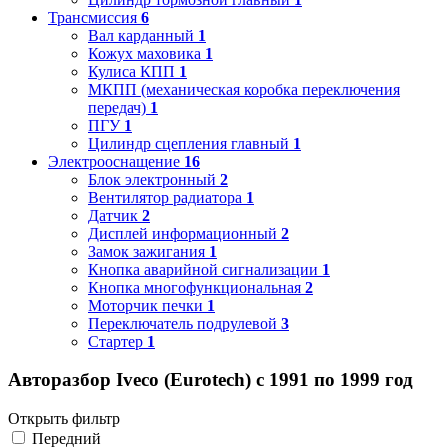
Трансмиссия
6
Вал карданный
1
Кожух маховика
1
Кулиса КПП
1
МКПП (механическая коробка переключения
передач)
1
ПГУ
1
Цилиндр сцепления главный
1
Электрооснащение
16
Блок электронный
2
Вентилятор радиатора
1
Датчик
2
Дисплей информационный
2
Замок зажигания
1
Кнопка аварийной сигнализации
1
Кнопка многофункциональная
2
Моторчик печки
1
Переключатель подрулевой
3
Стартер
1
Авторазбор Iveco (Eurotech) с 1991 по 1999 год
Открыть фильтр
Передний