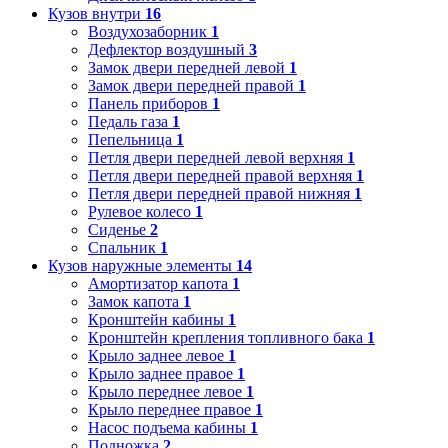
Кузов внутри
16
Воздухозаборник
1
Дефлектор воздушный
3
Замок двери передней левой
1
Замок двери передней правой
1
Панель приборов
1
Педаль газа
1
Пепельница
1
Петля двери передней левой верхняя
1
Петля двери передней правой верхняя
1
Петля двери передней правой нижняя
1
Рулевое колесо
1
Сиденье
2
Спальник
1
Кузов наружные элементы
14
Амортизатор капота
1
Замок капота
1
Кронштейн кабины
1
Кронштейн крепления топливного бака
1
Крыло заднее левое
1
Крыло заднее правое
1
Крыло переднее левое
1
Крыло переднее правое
1
Насос подъема кабины
1
Подножка
2