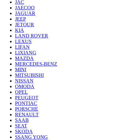
JAC
JAECOO
JAGUAR
JEEP
JETOUR
KIA
LAND ROVER
LEXUS
LIFAN
LIXIANG
MAZDA
MERCEDES-BENZ
MINI
MITSUBISHI
NISSAN
OMODA
OPEL
PEUGEOT
PONTIAC
PORSCHE
RENAULT
SAAB
SEAT
SKODA
SSANG YONG