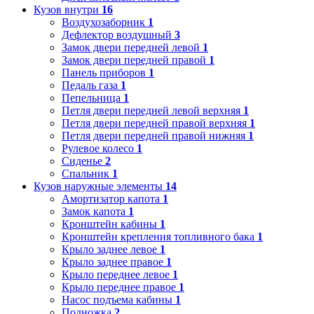
Кузов внутри
16
Воздухозаборник
1
Дефлектор воздушный
3
Замок двери передней левой
1
Замок двери передней правой
1
Панель приборов
1
Педаль газа
1
Пепельница
1
Петля двери передней левой верхняя
1
Петля двери передней правой верхняя
1
Петля двери передней правой нижняя
1
Рулевое колесо
1
Сиденье
2
Спальник
1
Кузов наружные элементы
14
Амортизатор капота
1
Замок капота
1
Кронштейн кабины
1
Кронштейн крепления топливного бака
1
Крыло заднее левое
1
Крыло заднее правое
1
Крыло переднее левое
1
Крыло переднее правое
1
Насос подъема кабины
1
Подножка
2