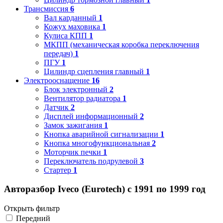
Трансмиссия
6
Вал карданный
1
Кожух маховика
1
Кулиса КПП
1
МКПП (механическая коробка переключения
передач)
1
ПГУ
1
Цилиндр сцепления главный
1
Электрооснащение
16
Блок электронный
2
Вентилятор радиатора
1
Датчик
2
Дисплей информационный
2
Замок зажигания
1
Кнопка аварийной сигнализации
1
Кнопка многофункциональная
2
Моторчик печки
1
Переключатель подрулевой
3
Стартер
1
Авторазбор Iveco (Eurotech) с 1991 по 1999 год
Открыть фильтр
Передний