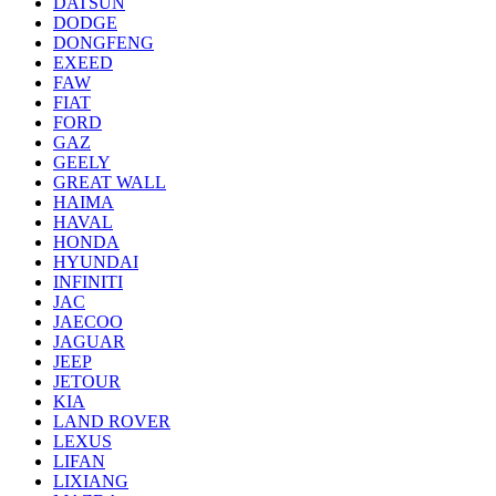
DATSUN
DODGE
DONGFENG
EXEED
FAW
FIAT
FORD
GAZ
GEELY
GREAT WALL
HAIMA
HAVAL
HONDA
HYUNDAI
INFINITI
JAC
JAECOO
JAGUAR
JEEP
JETOUR
KIA
LAND ROVER
LEXUS
LIFAN
LIXIANG