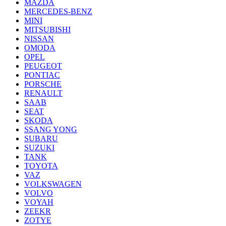
MAZDA
MERCEDES-BENZ
MINI
MITSUBISHI
NISSAN
OMODA
OPEL
PEUGEOT
PONTIAC
PORSCHE
RENAULT
SAAB
SEAT
SKODA
SSANG YONG
SUBARU
SUZUKI
TANK
TOYOTA
VAZ
VOLKSWAGEN
VOLVO
VOYAH
ZEEKR
ZOTYE