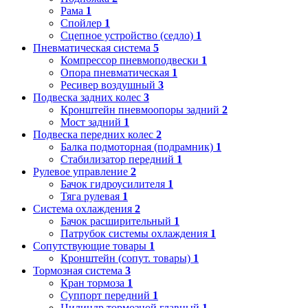
Рама
1
Спойлер
1
Сцепное устройство (седло)
1
Пневматическая система
5
Компрессор пневмоподвески
1
Опора пневматическая
1
Ресивер воздушный
3
Подвеска задних колес
3
Кронштейн пневмоопоры задний
2
Мост задний
1
Подвеска передних колес
2
Балка подмоторная (подрамник)
1
Стабилизатор передний
1
Рулевое управление
2
Бачок гидроусилителя
1
Тяга рулевая
1
Система охлаждения
2
Бачок расширительный
1
Патрубок системы охлаждения
1
Сопутствующие товары
1
Кронштейн (сопут. товары)
1
Тормозная система
3
Кран тормоза
1
Суппорт передний
1
Цилиндр тормозной главный
1