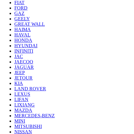
FIAT
FORD
GAZ
GEELY
GREAT WALL
HAIMA
HAVAL
HONDA
HYUNDAI
INFINITI
JAC
JAECOO
JAGUAR
JEEP
JETOUR
KIA
LAND ROVER
LEXUS
LIFAN
LIXIANG
MAZDA
MERCEDES-BENZ
MINI
MITSUBISHI
NISSAN