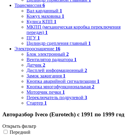
Трансмиссия
6
Вал карданный
1
Кожух маховика
1
Кулиса КПП
1
МКПП (механическая коробка переключения
передач)
1
ПГУ
1
Цилиндр сцепления главный
1
Электрооснащение
16
Блок электронный
2
Вентилятор радиатора
1
Датчик
2
Дисплей информационный
2
Замок зажигания
1
Кнопка аварийной сигнализации
1
Кнопка многофункциональная
2
Моторчик печки
1
Переключатель подрулевой
3
Стартер
1
Авторазбор Iveco (Eurotech) с 1991 по 1999 год
Открыть фильтр
Передний