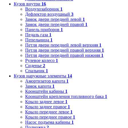
Кузов внутри
16
Воздухозаборник
1
Дефлектор воздушный
3
Замок двери передней левой
1
Замок двери передней правой
1
Панель приборов
1
Педаль газа
1
Пепельница
1
Петля двери передней левой верхняя
1
Петля двери передней правой верхняя
1
Петля двери передней правой нижняя
1
Рулевое колесо
1
Сиденье
2
Спальник
1
Кузов наружные элементы
14
Амортизатор капота
1
Замок капота
1
Кронштейн кабины
1
Кронштейн крепления топливного бака
1
Крыло заднее левое
1
Крыло заднее правое
1
Крыло переднее левое
1
Крыло переднее правое
1
Насос подъема кабины
1
Подножка
2