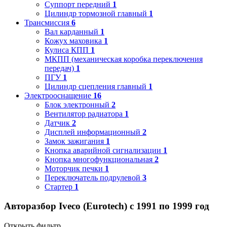
Суппорт передний
1
Цилиндр тормозной главный
1
Трансмиссия
6
Вал карданный
1
Кожух маховика
1
Кулиса КПП
1
МКПП (механическая коробка переключения
передач)
1
ПГУ
1
Цилиндр сцепления главный
1
Электрооснащение
16
Блок электронный
2
Вентилятор радиатора
1
Датчик
2
Дисплей информационный
2
Замок зажигания
1
Кнопка аварийной сигнализации
1
Кнопка многофункциональная
2
Моторчик печки
1
Переключатель подрулевой
3
Стартер
1
Авторазбор Iveco (Eurotech) с 1991 по 1999 год
Открыть фильтр