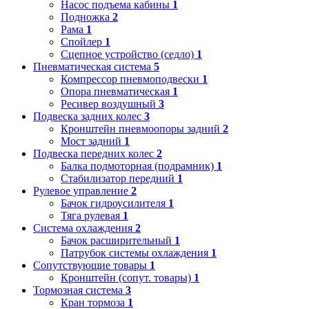
Насос подъема кабины
1
Подножка
2
Рама
1
Спойлер
1
Сцепное устройство (седло)
1
Пневматическая система
5
Компрессор пневмоподвески
1
Опора пневматическая
1
Ресивер воздушный
3
Подвеска задних колес
3
Кронштейн пневмоопоры задний
2
Мост задний
1
Подвеска передних колес
2
Балка подмоторная (подрамник)
1
Стабилизатор передний
1
Рулевое управление
2
Бачок гидроусилителя
1
Тяга рулевая
1
Система охлаждения
2
Бачок расширительный
1
Патрубок системы охлаждения
1
Сопутствующие товары
1
Кронштейн (сопут. товары)
1
Тормозная система
3
Кран тормоза
1