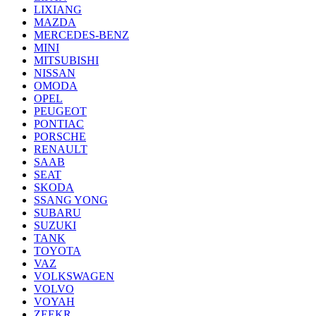
LIXIANG
MAZDA
MERCEDES-BENZ
MINI
MITSUBISHI
NISSAN
OMODA
OPEL
PEUGEOT
PONTIAC
PORSCHE
RENAULT
SAAB
SEAT
SKODA
SSANG YONG
SUBARU
SUZUKI
TANK
TOYOTA
VAZ
VOLKSWAGEN
VOLVO
VOYAH
ZEEKR