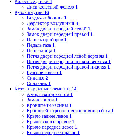
Колесные диски
1
Диск колесный железо
1
Кузов внутри
16
Воздухозаборник
1
Дефлектор воздушный
3
Замок двери передней левой
1
Замок двери передней правой
1
Панель приборов
1
Педаль газа
1
Пепельница
1
Петля двери передней левой верхняя
1
Петля двери передней правой верхняя
1
Петля двери передней правой нижняя
1
Рулевое колесо
1
Сиденье
2
Спальник
1
Кузов наружные элементы
14
Амортизатор капота
1
Замок капота
1
Кронштейн кабины
1
Кронштейн крепления топливного бака
1
Крыло заднее левое
1
Крыло заднее правое
1
Крыло переднее левое
1
Крыло переднее правое
1