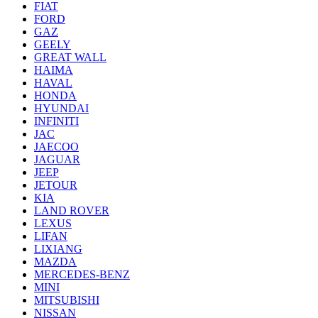
FIAT
FORD
GAZ
GEELY
GREAT WALL
HAIMA
HAVAL
HONDA
HYUNDAI
INFINITI
JAC
JAECOO
JAGUAR
JEEP
JETOUR
KIA
LAND ROVER
LEXUS
LIFAN
LIXIANG
MAZDA
MERCEDES-BENZ
MINI
MITSUBISHI
NISSAN