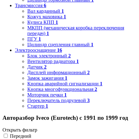
Трансмиссия
6
Вал карданный
1
Кожух маховика
1
Кулиса КПП
1
МКПП (механическая коробка переключения
передач)
1
ПГУ
1
Цилиндр сцепления главный
1
Электрооснащение
16
Блок электронный
2
Вентилятор радиатора
1
Датчик
2
Дисплей информационный
2
Замок зажигания
1
Кнопка аварийной сигнализации
1
Кнопка многофункциональная
2
Моторчик печки
1
Переключатель подрулевой
3
Стартер
1
Авторазбор Iveco (Eurotech) с 1991 по 1999 год
Открыть фильтр
Передний