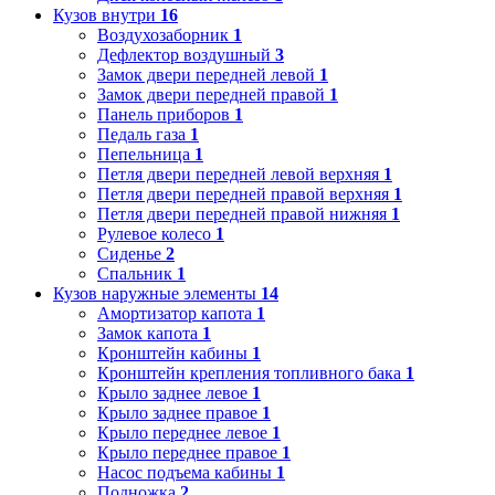
Кузов внутри
16
Воздухозаборник
1
Дефлектор воздушный
3
Замок двери передней левой
1
Замок двери передней правой
1
Панель приборов
1
Педаль газа
1
Пепельница
1
Петля двери передней левой верхняя
1
Петля двери передней правой верхняя
1
Петля двери передней правой нижняя
1
Рулевое колесо
1
Сиденье
2
Спальник
1
Кузов наружные элементы
14
Амортизатор капота
1
Замок капота
1
Кронштейн кабины
1
Кронштейн крепления топливного бака
1
Крыло заднее левое
1
Крыло заднее правое
1
Крыло переднее левое
1
Крыло переднее правое
1
Насос подъема кабины
1
Подножка
2