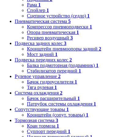
Рама
1
Спойлер
1
Сцепное устройство (седло)
1
Пневматическая система
5
Компрессор пневмоподвески
1
Опора пневматическая
1
Ресивер воздушный
3
Подвеска задних колес
3
Кронштейн пневмоопоры задний
2
Мост задний
1
Подвеска передних колес
2
Балка подмоторная (подрамник)
1
Стабилизатор передний
1
Рулевое управление
2
Бачок гидроусилителя
1
Тяга рулевая
1
Система охлаждения
2
Бачок расширительный
1
Патрубок системы охлаждения
1
Сопутствующие товары
1
Кронштейн (сопут. товары)
1
Тормозная система
3
Кран тормоза
1
Суппорт передний
1
Цилиндр тормозной главный
1