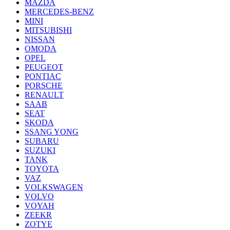
MAZDA
MERCEDES-BENZ
MINI
MITSUBISHI
NISSAN
OMODA
OPEL
PEUGEOT
PONTIAC
PORSCHE
RENAULT
SAAB
SEAT
SKODA
SSANG YONG
SUBARU
SUZUKI
TANK
TOYOTA
VAZ
VOLKSWAGEN
VOLVO
VOYAH
ZEEKR
ZOTYE