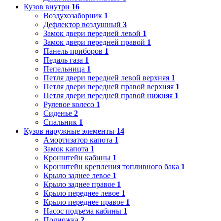
Кузов внутри
16
Воздухозаборник
1
Дефлектор воздушный
3
Замок двери передней левой
1
Замок двери передней правой
1
Панель приборов
1
Педаль газа
1
Пепельница
1
Петля двери передней левой верхняя
1
Петля двери передней правой верхняя
1
Петля двери передней правой нижняя
1
Рулевое колесо
1
Сиденье
2
Спальник
1
Кузов наружные элементы
14
Амортизатор капота
1
Замок капота
1
Кронштейн кабины
1
Кронштейн крепления топливного бака
1
Крыло заднее левое
1
Крыло заднее правое
1
Крыло переднее левое
1
Крыло переднее правое
1
Насос подъема кабины
1
Подножка
2