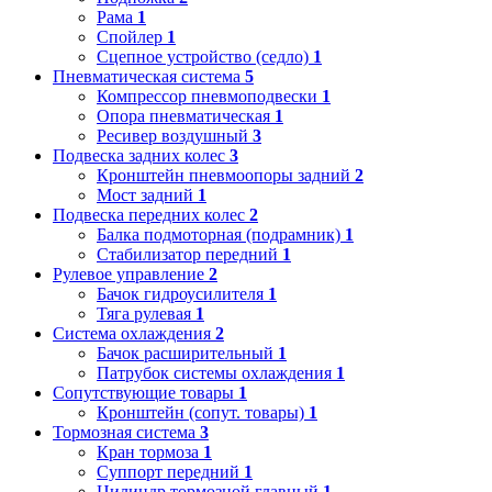
Рама
1
Спойлер
1
Сцепное устройство (седло)
1
Пневматическая система
5
Компрессор пневмоподвески
1
Опора пневматическая
1
Ресивер воздушный
3
Подвеска задних колес
3
Кронштейн пневмоопоры задний
2
Мост задний
1
Подвеска передних колес
2
Балка подмоторная (подрамник)
1
Стабилизатор передний
1
Рулевое управление
2
Бачок гидроусилителя
1
Тяга рулевая
1
Система охлаждения
2
Бачок расширительный
1
Патрубок системы охлаждения
1
Сопутствующие товары
1
Кронштейн (сопут. товары)
1
Тормозная система
3
Кран тормоза
1
Суппорт передний
1
Цилиндр тормозной главный
1