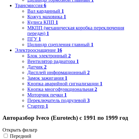
Трансмиссия
6
Вал карданный
1
Кожух маховика
1
Кулиса КПП
1
МКПП (механическая коробка переключения
передач)
1
ПГУ
1
Цилиндр сцепления главный
1
Электрооснащение
16
Блок электронный
2
Вентилятор радиатора
1
Датчик
2
Дисплей информационный
2
Замок зажигания
1
Кнопка аварийной сигнализации
1
Кнопка многофункциональная
2
Моторчик печки
1
Переключатель подрулевой
3
Стартер
1
Авторазбор Iveco (Eurotech) с 1991 по 1999 год
Открыть фильтр
Передний