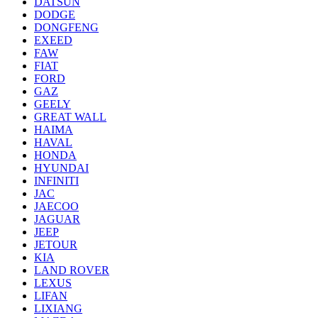
DATSUN
DODGE
DONGFENG
EXEED
FAW
FIAT
FORD
GAZ
GEELY
GREAT WALL
HAIMA
HAVAL
HONDA
HYUNDAI
INFINITI
JAC
JAECOO
JAGUAR
JEEP
JETOUR
KIA
LAND ROVER
LEXUS
LIFAN
LIXIANG