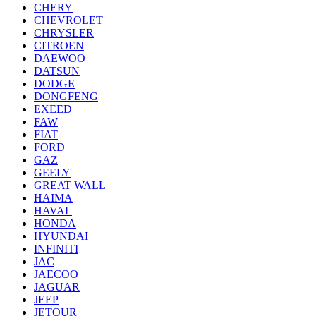
CHERY
CHEVROLET
CHRYSLER
CITROEN
DAEWOO
DATSUN
DODGE
DONGFENG
EXEED
FAW
FIAT
FORD
GAZ
GEELY
GREAT WALL
HAIMA
HAVAL
HONDA
HYUNDAI
INFINITI
JAC
JAECOO
JAGUAR
JEEP
JETOUR