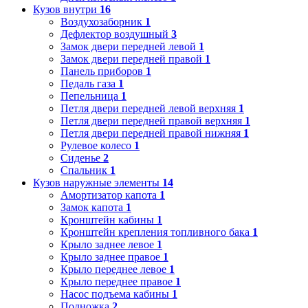
Кузов внутри
16
Воздухозаборник
1
Дефлектор воздушный
3
Замок двери передней левой
1
Замок двери передней правой
1
Панель приборов
1
Педаль газа
1
Пепельница
1
Петля двери передней левой верхняя
1
Петля двери передней правой верхняя
1
Петля двери передней правой нижняя
1
Рулевое колесо
1
Сиденье
2
Спальник
1
Кузов наружные элементы
14
Амортизатор капота
1
Замок капота
1
Кронштейн кабины
1
Кронштейн крепления топливного бака
1
Крыло заднее левое
1
Крыло заднее правое
1
Крыло переднее левое
1
Крыло переднее правое
1
Насос подъема кабины
1
Подножка
2