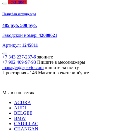
скидка
Патрубок интеркулера
485 руб.
500 руб.
Заводской номер:
42088621
Артикул:
1245811
+7 343 237-237-6
звоните
+7 902 409-97-93
Пишите в мессенджеры
manager@spavto.com
пишите на почту
Просторная - 146
Магазин в екатеринбурге
Мы в соц. сетях
ACURA
AUDI
BELGEE
BMW
CADILLAC
CHANGAN