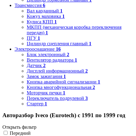
Трансмиссия
6
Вал карданный
1
Кожух маховика
1
Кулиса КПП
1
МКПП (механическая коробка переключения
передач)
1
ПГУ
1
Цилиндр сцепления главный
1
Электрооснащение
16
Блок электронный
2
Вентилятор радиатора
1
Датчик
2
Дисплей информационный
2
Замок зажигания
1
Кнопка аварийной сигнализации
1
Кнопка многофункциональная
2
Моторчик печки
1
Переключатель подрулевой
3
Стартер
1
Авторазбор Iveco (Eurotech) с 1991 по 1999 год
Открыть фильтр
Передний