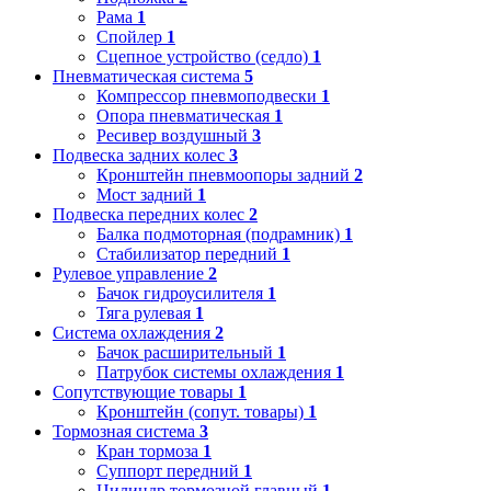
Рама
1
Спойлер
1
Сцепное устройство (седло)
1
Пневматическая система
5
Компрессор пневмоподвески
1
Опора пневматическая
1
Ресивер воздушный
3
Подвеска задних колес
3
Кронштейн пневмоопоры задний
2
Мост задний
1
Подвеска передних колес
2
Балка подмоторная (подрамник)
1
Стабилизатор передний
1
Рулевое управление
2
Бачок гидроусилителя
1
Тяга рулевая
1
Система охлаждения
2
Бачок расширительный
1
Патрубок системы охлаждения
1
Сопутствующие товары
1
Кронштейн (сопут. товары)
1
Тормозная система
3
Кран тормоза
1
Суппорт передний
1
Цилиндр тормозной главный
1