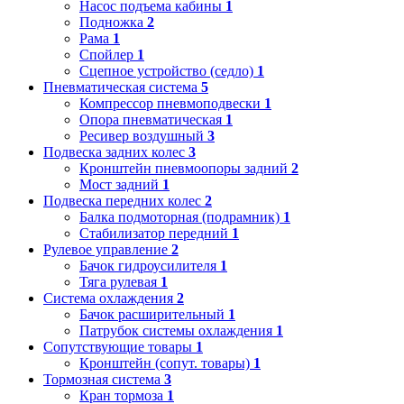
Насос подъема кабины
1
Подножка
2
Рама
1
Спойлер
1
Сцепное устройство (седло)
1
Пневматическая система
5
Компрессор пневмоподвески
1
Опора пневматическая
1
Ресивер воздушный
3
Подвеска задних колес
3
Кронштейн пневмоопоры задний
2
Мост задний
1
Подвеска передних колес
2
Балка подмоторная (подрамник)
1
Стабилизатор передний
1
Рулевое управление
2
Бачок гидроусилителя
1
Тяга рулевая
1
Система охлаждения
2
Бачок расширительный
1
Патрубок системы охлаждения
1
Сопутствующие товары
1
Кронштейн (сопут. товары)
1
Тормозная система
3
Кран тормоза
1