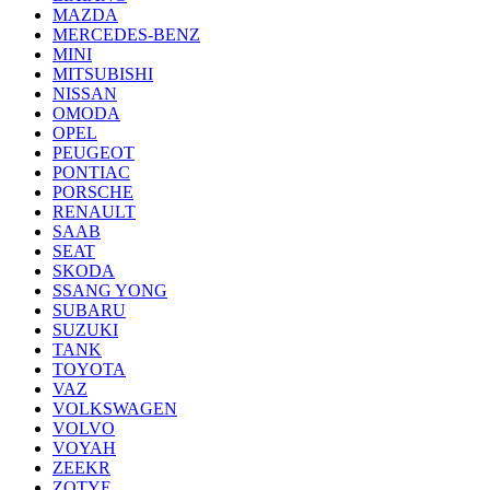
MAZDA
MERCEDES-BENZ
MINI
MITSUBISHI
NISSAN
OMODA
OPEL
PEUGEOT
PONTIAC
PORSCHE
RENAULT
SAAB
SEAT
SKODA
SSANG YONG
SUBARU
SUZUKI
TANK
TOYOTA
VAZ
VOLKSWAGEN
VOLVO
VOYAH
ZEEKR
ZOTYE