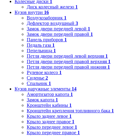
Колесные диски
1
Диск колесный железо
1
Кузов внутри
16
Воздухозаборник
1
Дефлектор воздушный
3
Замок двери передней левой
1
Замок двери передней правой
1
Панель приборов
1
Педаль газа
1
Пепельница
1
Петля двери передней левой верхняя
1
Петля двери передней правой верхняя
1
Петля двери передней правой нижняя
1
Рулевое колесо
1
Сиденье
2
Спальник
1
Кузов наружные элементы
14
Амортизатор капота
1
Замок капота
1
Кронштейн кабины
1
Кронштейн крепления топливного бака
1
Крыло заднее левое
1
Крыло заднее правое
1
Крыло переднее левое
1
Крыло переднее правое
1