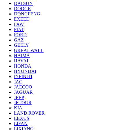
DATSUN
DODGE
DONGFENG
EXEED
FAW
FIAT
FORD
GAZ
GEELY
GREAT WALL
HAIMA
HAVAL
HONDA
HYUNDAI
INFINITI
JAC
JAECOO
JAGUAR
JEEP
JETOUR
KIA
LAND ROVER
LEXUS
LIFAN
LIXIANG