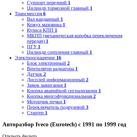
Суппорт передний
1
Цилиндр тормозной главный
1
Трансмиссия
6
Вал карданный
1
Кожух маховика
1
Кулиса КПП
1
МКПП (механическая коробка переключения
передач)
1
ПГУ
1
Цилиндр сцепления главный
1
Электрооснащение
16
Блок электронный
2
Вентилятор радиатора
1
Датчик
2
Дисплей информационный
2
Замок зажигания
1
Кнопка аварийной сигнализации
1
Кнопка многофункциональная
2
Моторчик печки
1
Переключатель подрулевой
3
Стартер
1
Авторазбор Iveco (Eurotech) с 1991 по 1999 год
Открыть фильтр