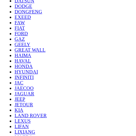
DATSUN
DODGE
DONGFENG
EXEED
FAW
FIAT
FORD
GAZ
GEELY
GREAT WALL
HAIMA
HAVAL
HONDA
HYUNDAI
INFINITI
JAC
JAECOO
JAGUAR
JEEP
JETOUR
KIA
LAND ROVER
LEXUS
LIFAN
LIXIANG