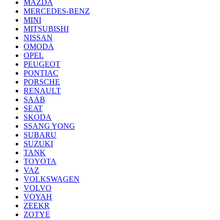
MAZDA
MERCEDES-BENZ
MINI
MITSUBISHI
NISSAN
OMODA
OPEL
PEUGEOT
PONTIAC
PORSCHE
RENAULT
SAAB
SEAT
SKODA
SSANG YONG
SUBARU
SUZUKI
TANK
TOYOTA
VAZ
VOLKSWAGEN
VOLVO
VOYAH
ZEEKR
ZOTYE