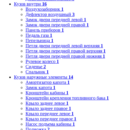
Кузов внутри
16
Воздухозаборник
1
Дефлектор воздушный
3
Замок двери передней левой
1
Замок двери передней правой
1
Панель приборов
1
Педаль газа
1
Пепельница
1
Петля двери передней левой верхняя
1
Петля двери передней правой верхняя
1
Петля двери передней правой нижняя
1
Рулевое колесо
1
Сиденье
2
Спальник
1
Кузов наружные элементы
14
Амортизатор капота
1
Замок капота
1
Кронштейн кабины
1
Кронштейн крепления топливного бака
1
Крыло заднее левое
1
Крыло заднее правое
1
Крыло переднее левое
1
Крыло переднее правое
1
Насос подъема кабины
1
Подножка
2