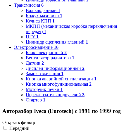
Трансмиссия
6
Вал карданный
1
Кожух маховика
1
Кулиса КПП
1
МКПП (механическая коробка переключения
передач)
1
ПГУ
1
Цилиндр сцепления главный
1
Электрооснащение
16
Блок электронный
2
Вентилятор радиатора
1
Датчик
2
Дисплей информационный
2
Замок зажигания
1
Кнопка аварийной сигнализации
1
Кнопка многофункциональная
2
Моторчик печки
1
Переключатель подрулевой
3
Стартер
1
Авторазбор Iveco (Eurotech) с 1991 по 1999 год
Открыть фильтр
Передний