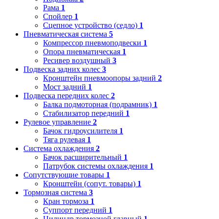
Рама
1
Спойлер
1
Сцепное устройство (седло)
1
Пневматическая система
5
Компрессор пневмоподвески
1
Опора пневматическая
1
Ресивер воздушный
3
Подвеска задних колес
3
Кронштейн пневмоопоры задний
2
Мост задний
1
Подвеска передних колес
2
Балка подмоторная (подрамник)
1
Стабилизатор передний
1
Рулевое управление
2
Бачок гидроусилителя
1
Тяга рулевая
1
Система охлаждения
2
Бачок расширительный
1
Патрубок системы охлаждения
1
Сопутствующие товары
1
Кронштейн (сопут. товары)
1
Тормозная система
3
Кран тормоза
1
Суппорт передний
1
Цилиндр тормозной главный
1