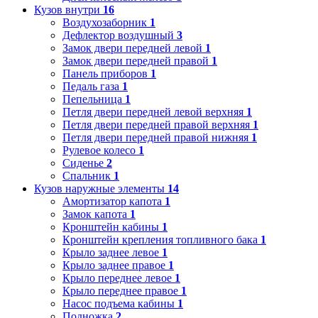
Кузов внутри
16
Воздухозаборник
1
Дефлектор воздушный
3
Замок двери передней левой
1
Замок двери передней правой
1
Панель приборов
1
Педаль газа
1
Пепельница
1
Петля двери передней левой верхняя
1
Петля двери передней правой верхняя
1
Петля двери передней правой нижняя
1
Рулевое колесо
1
Сиденье
2
Спальник
1
Кузов наружные элементы
14
Амортизатор капота
1
Замок капота
1
Кронштейн кабины
1
Кронштейн крепления топливного бака
1
Крыло заднее левое
1
Крыло заднее правое
1
Крыло переднее левое
1
Крыло переднее правое
1
Насос подъема кабины
1
Подножка
2