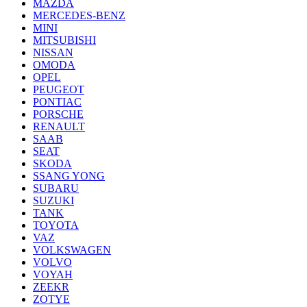
MAZDA
MERCEDES-BENZ
MINI
MITSUBISHI
NISSAN
OMODA
OPEL
PEUGEOT
PONTIAC
PORSCHE
RENAULT
SAAB
SEAT
SKODA
SSANG YONG
SUBARU
SUZUKI
TANK
TOYOTA
VAZ
VOLKSWAGEN
VOLVO
VOYAH
ZEEKR
ZOTYE