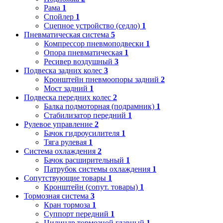
Рама
1
Спойлер
1
Сцепное устройство (седло)
1
Пневматическая система
5
Компрессор пневмоподвески
1
Опора пневматическая
1
Ресивер воздушный
3
Подвеска задних колес
3
Кронштейн пневмоопоры задний
2
Мост задний
1
Подвеска передних колес
2
Балка подмоторная (подрамник)
1
Стабилизатор передний
1
Рулевое управление
2
Бачок гидроусилителя
1
Тяга рулевая
1
Система охлаждения
2
Бачок расширительный
1
Патрубок системы охлаждения
1
Сопутствующие товары
1
Кронштейн (сопут. товары)
1
Тормозная система
3
Кран тормоза
1
Суппорт передний
1
Цилиндр тормозной главный
1