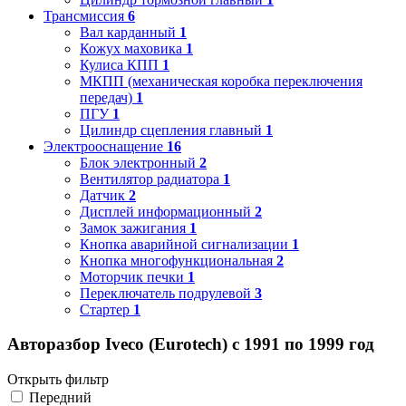
Трансмиссия
6
Вал карданный
1
Кожух маховика
1
Кулиса КПП
1
МКПП (механическая коробка переключения
передач)
1
ПГУ
1
Цилиндр сцепления главный
1
Электрооснащение
16
Блок электронный
2
Вентилятор радиатора
1
Датчик
2
Дисплей информационный
2
Замок зажигания
1
Кнопка аварийной сигнализации
1
Кнопка многофункциональная
2
Моторчик печки
1
Переключатель подрулевой
3
Стартер
1
Авторазбор Iveco (Eurotech) с 1991 по 1999 год
Открыть фильтр
Передний