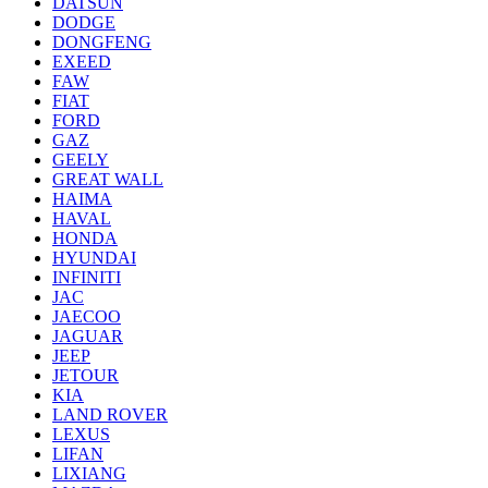
DATSUN
DODGE
DONGFENG
EXEED
FAW
FIAT
FORD
GAZ
GEELY
GREAT WALL
HAIMA
HAVAL
HONDA
HYUNDAI
INFINITI
JAC
JAECOO
JAGUAR
JEEP
JETOUR
KIA
LAND ROVER
LEXUS
LIFAN
LIXIANG