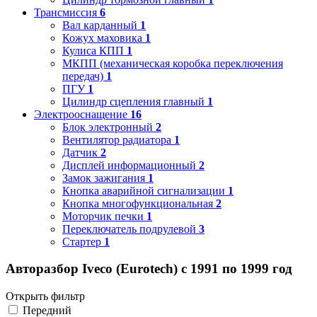
Трансмиссия
6
Вал карданный
1
Кожух маховика
1
Кулиса КПП
1
МКПП (механическая коробка переключения
передач)
1
ПГУ
1
Цилиндр сцепления главный
1
Электрооснащение
16
Блок электронный
2
Вентилятор радиатора
1
Датчик
2
Дисплей информационный
2
Замок зажигания
1
Кнопка аварийной сигнализации
1
Кнопка многофункциональная
2
Моторчик печки
1
Переключатель подрулевой
3
Стартер
1
Авторазбор Iveco (Eurotech) с 1991 по 1999 год
Открыть фильтр
Передний