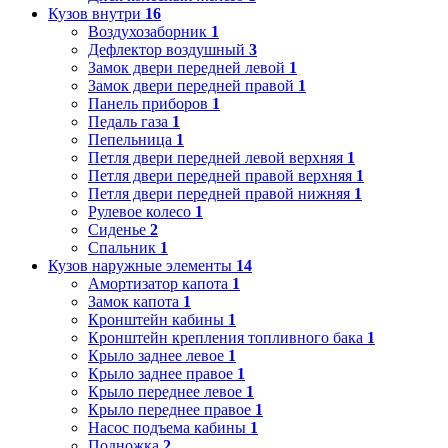
Кузов внутри
16
Воздухозаборник
1
Дефлектор воздушный
3
Замок двери передней левой
1
Замок двери передней правой
1
Панель приборов
1
Педаль газа
1
Пепельница
1
Петля двери передней левой верхняя
1
Петля двери передней правой верхняя
1
Петля двери передней правой нижняя
1
Рулевое колесо
1
Сиденье
2
Спальник
1
Кузов наружные элементы
14
Амортизатор капота
1
Замок капота
1
Кронштейн кабины
1
Кронштейн крепления топливного бака
1
Крыло заднее левое
1
Крыло заднее правое
1
Крыло переднее левое
1
Крыло переднее правое
1
Насос подъема кабины
1
Подножка
2