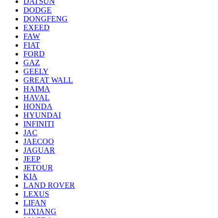
DATSUN
DODGE
DONGFENG
EXEED
FAW
FIAT
FORD
GAZ
GEELY
GREAT WALL
HAIMA
HAVAL
HONDA
HYUNDAI
INFINITI
JAC
JAECOO
JAGUAR
JEEP
JETOUR
KIA
LAND ROVER
LEXUS
LIFAN
LIXIANG