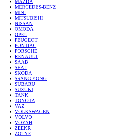
MAZDA
MERCEDES-BENZ
MINI
MITSUBISHI
NISSAN
OMODA
OPEL
PEUGEOT
PONTIAC
PORSCHE
RENAULT
SAAB
SEAT
SKODA
SSANG YONG
SUBARU
SUZUKI
TANK
TOYOTA
VAZ
VOLKSWAGEN
VOLVO
VOYAH
ZEEKR
ZOTYE