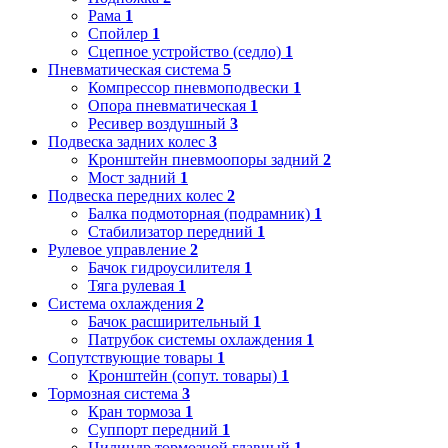
Рама
1
Спойлер
1
Сцепное устройство (седло)
1
Пневматическая система
5
Компрессор пневмоподвески
1
Опора пневматическая
1
Ресивер воздушный
3
Подвеска задних колес
3
Кронштейн пневмоопоры задний
2
Мост задний
1
Подвеска передних колес
2
Балка подмоторная (подрамник)
1
Стабилизатор передний
1
Рулевое управление
2
Бачок гидроусилителя
1
Тяга рулевая
1
Система охлаждения
2
Бачок расширительный
1
Патрубок системы охлаждения
1
Сопутствующие товары
1
Кронштейн (сопут. товары)
1
Тормозная система
3
Кран тормоза
1
Суппорт передний
1
Цилиндр тормозной главный
1