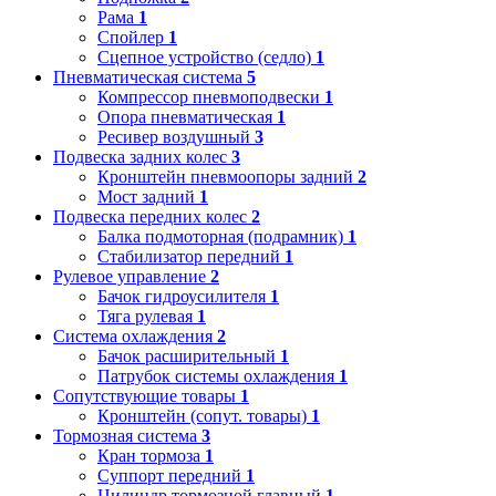
Рама
1
Спойлер
1
Сцепное устройство (седло)
1
Пневматическая система
5
Компрессор пневмоподвески
1
Опора пневматическая
1
Ресивер воздушный
3
Подвеска задних колес
3
Кронштейн пневмоопоры задний
2
Мост задний
1
Подвеска передних колес
2
Балка подмоторная (подрамник)
1
Стабилизатор передний
1
Рулевое управление
2
Бачок гидроусилителя
1
Тяга рулевая
1
Система охлаждения
2
Бачок расширительный
1
Патрубок системы охлаждения
1
Сопутствующие товары
1
Кронштейн (сопут. товары)
1
Тормозная система
3
Кран тормоза
1
Суппорт передний
1
Цилиндр тормозной главный
1