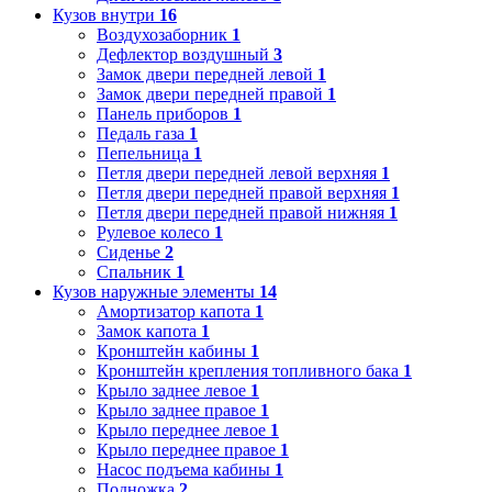
Кузов внутри
16
Воздухозаборник
1
Дефлектор воздушный
3
Замок двери передней левой
1
Замок двери передней правой
1
Панель приборов
1
Педаль газа
1
Пепельница
1
Петля двери передней левой верхняя
1
Петля двери передней правой верхняя
1
Петля двери передней правой нижняя
1
Рулевое колесо
1
Сиденье
2
Спальник
1
Кузов наружные элементы
14
Амортизатор капота
1
Замок капота
1
Кронштейн кабины
1
Кронштейн крепления топливного бака
1
Крыло заднее левое
1
Крыло заднее правое
1
Крыло переднее левое
1
Крыло переднее правое
1
Насос подъема кабины
1
Подножка
2