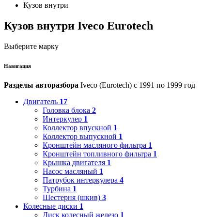
Кузов внутри
Кузов внутри Iveco Eurotech
Выберите марку
Навигация
Разделы авторазбора
Iveco (Eurotech) с 1991 по 1999 год
Двигатель
17
Головка блока
2
Интеркулер
1
Коллектор впускной
1
Коллектор выпускной
1
Кронштейн масляного фильтра
1
Кронштейн топливного фильтра
1
Крышка двигателя
1
Насос масляный
1
Патрубок интеркулера
4
Турбина
1
Шестерня (шкив)
3
Колесные диски
1
Диск колесный железо
1