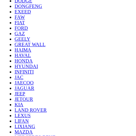
DODGE
DONGFENG
EXEED
FAW
FIAT
FORD
GAZ
GEELY
GREAT WALL
HAIMA
HAVAL
HONDA
HYUNDAI
INFINITI
JAC
JAECOO
JAGUAR
JEEP
JETOUR
KIA
LAND ROVER
LEXUS
LIFAN
LIXIANG
MAZDA