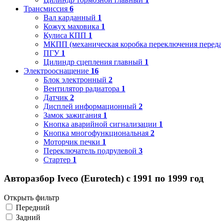
Трансмиссия
6
Вал карданный
1
Кожух маховика
1
Кулиса КПП
1
МКПП (механическая коробка переключения переда
ПГУ
1
Цилиндр сцепления главный
1
Электрооснащение
16
Блок электронный
2
Вентилятор радиатора
1
Датчик
2
Дисплей информационный
2
Замок зажигания
1
Кнопка аварийной сигнализации
1
Кнопка многофункциональная
2
Моторчик печки
1
Переключатель подрулевой
3
Стартер
1
Авторазбор Iveco (Eurotech) с 1991 по 1999 год
Открыть фильтр
Передний
Задний