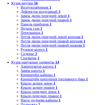
Кузов внутри
16
Воздухозаборник
1
Дефлектор воздушный
3
Замок двери передней левой
1
Замок двери передней правой
1
Панель приборов
1
Педаль газа
1
Пепельница
1
Петля двери передней левой верхняя
1
Петля двери передней правой верхняя
1
Петля двери передней правой нижняя
1
Рулевое колесо
1
Сиденье
2
Спальник
1
Кузов наружные элементы
14
Амортизатор капота
1
Замок капота
1
Кронштейн кабины
1
Кронштейн крепления топливного бака
1
Крыло заднее левое
1
Крыло заднее правое
1
Крыло переднее левое
1
Крыло переднее правое
1
Насос подъема кабины
1
Подножка
2