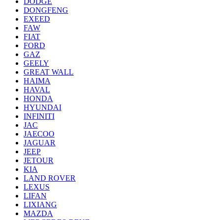
DODGE
DONGFENG
EXEED
FAW
FIAT
FORD
GAZ
GEELY
GREAT WALL
HAIMA
HAVAL
HONDA
HYUNDAI
INFINITI
JAC
JAECOO
JAGUAR
JEEP
JETOUR
KIA
LAND ROVER
LEXUS
LIFAN
LIXIANG
MAZDA