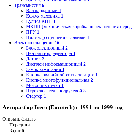
Трансмиссия
6
Вал карданный
1
Кожух маховика
1
Кулиса КПП
1
МКПП (механическая коробка переключения переда
ПГУ
1
Цилиндр сцепления главный
1
Электрооснащение
16
Блок электронный
2
Вентилятор радиатора
1
Датчик
2
Дисплей информационный
2
Замок зажигания
1
Кнопка аварийной сигнализации
1
Кнопка многофункциональная
2
Моторчик печки
1
Переключатель подрулевой
3
Стартер
1
Авторазбор Iveco (Eurotech) с 1991 по 1999 год
Открыть фильтр
Передний
Задний