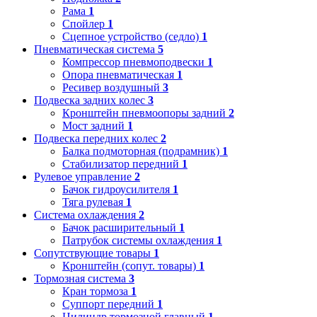
Рама
1
Спойлер
1
Сцепное устройство (седло)
1
Пневматическая система
5
Компрессор пневмоподвески
1
Опора пневматическая
1
Ресивер воздушный
3
Подвеска задних колес
3
Кронштейн пневмоопоры задний
2
Мост задний
1
Подвеска передних колес
2
Балка подмоторная (подрамник)
1
Стабилизатор передний
1
Рулевое управление
2
Бачок гидроусилителя
1
Тяга рулевая
1
Система охлаждения
2
Бачок расширительный
1
Патрубок системы охлаждения
1
Сопутствующие товары
1
Кронштейн (сопут. товары)
1
Тормозная система
3
Кран тормоза
1
Суппорт передний
1
Цилиндр тормозной главный
1