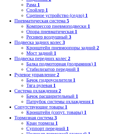
Рама
1
Спойлер
1
Сцепное устройство (седло)
1
Пневматическая система
5
Компрессор пневмоподвески
1
Опора пневматическая
1
Ресивер воздушный
3
Подвеска задних колес
3
Кронштейн пневмоопоры задний
2
Мост задний
1
Подвеска передних колес
2
Балка подмоторная (подрамник)
1
Стабилизатор передний
1
Рулевое управление
2
Бачок гидроусилителя
1
Тяга рулевая
1
Система охлаждения
2
Бачок расширительный
1
Патрубок системы охлаждения
1
Сопутствующие товары
1
Кронштейн (сопут. товары)
1
Тормозная система
3
Кран тормоза
1
Суппорт передний
1
Цилиндр тормозной главный
1