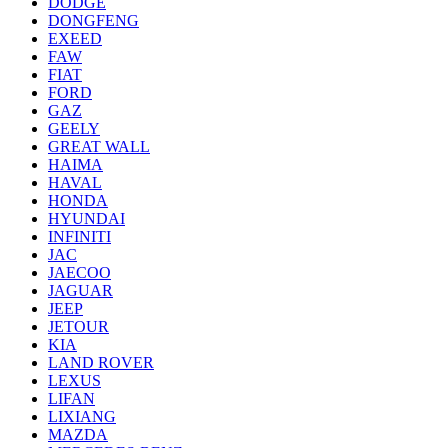
DODGE
DONGFENG
EXEED
FAW
FIAT
FORD
GAZ
GEELY
GREAT WALL
HAIMA
HAVAL
HONDA
HYUNDAI
INFINITI
JAC
JAECOO
JAGUAR
JEEP
JETOUR
KIA
LAND ROVER
LEXUS
LIFAN
LIXIANG
MAZDA