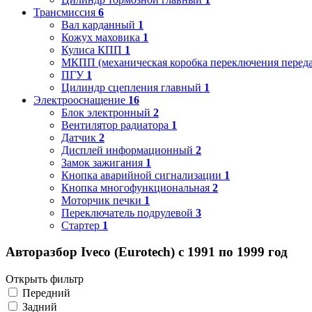
Трансмиссия
6
Вал карданный
1
Кожух маховика
1
Кулиса КПП
1
МКПП (механическая коробка переключения переда
ПГУ
1
Цилиндр сцепления главный
1
Электрооснащение
16
Блок электронный
2
Вентилятор радиатора
1
Датчик
2
Дисплей информационный
2
Замок зажигания
1
Кнопка аварийной сигнализации
1
Кнопка многофункциональная
2
Моторчик печки
1
Переключатель подрулевой
3
Стартер
1
Авторазбор Iveco (Eurotech) с 1991 по 1999 год
Открыть фильтр
Передний
Задний