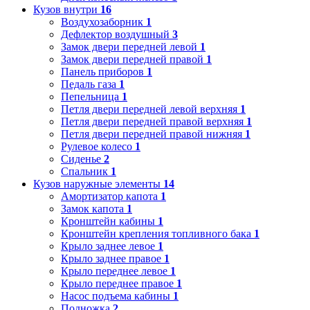
Кузов внутри
16
Воздухозаборник
1
Дефлектор воздушный
3
Замок двери передней левой
1
Замок двери передней правой
1
Панель приборов
1
Педаль газа
1
Пепельница
1
Петля двери передней левой верхняя
1
Петля двери передней правой верхняя
1
Петля двери передней правой нижняя
1
Рулевое колесо
1
Сиденье
2
Спальник
1
Кузов наружные элементы
14
Амортизатор капота
1
Замок капота
1
Кронштейн кабины
1
Кронштейн крепления топливного бака
1
Крыло заднее левое
1
Крыло заднее правое
1
Крыло переднее левое
1
Крыло переднее правое
1
Насос подъема кабины
1
Подножка
2