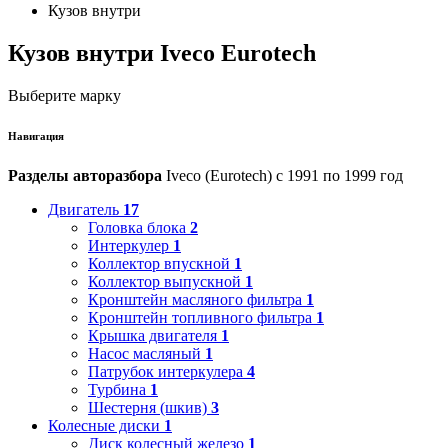
Кузов внутри
Кузов внутри Iveco Eurotech
Выберите марку
Навигация
Разделы авторазбора
Iveco (Eurotech) с 1991 по 1999 год
Двигатель
17
Головка блока
2
Интеркулер
1
Коллектор впускной
1
Коллектор выпускной
1
Кронштейн масляного фильтра
1
Кронштейн топливного фильтра
1
Крышка двигателя
1
Насос масляный
1
Патрубок интеркулера
4
Турбина
1
Шестерня (шкив)
3
Колесные диски
1
Диск колесный железо
1