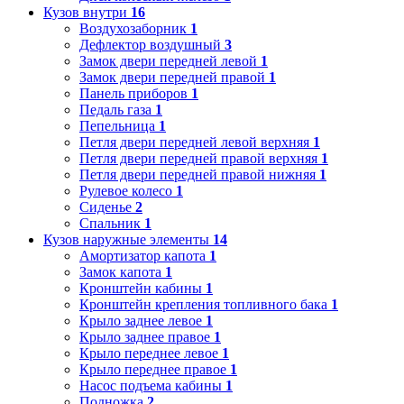
Кузов внутри
16
Воздухозаборник
1
Дефлектор воздушный
3
Замок двери передней левой
1
Замок двери передней правой
1
Панель приборов
1
Педаль газа
1
Пепельница
1
Петля двери передней левой верхняя
1
Петля двери передней правой верхняя
1
Петля двери передней правой нижняя
1
Рулевое колесо
1
Сиденье
2
Спальник
1
Кузов наружные элементы
14
Амортизатор капота
1
Замок капота
1
Кронштейн кабины
1
Кронштейн крепления топливного бака
1
Крыло заднее левое
1
Крыло заднее правое
1
Крыло переднее левое
1
Крыло переднее правое
1
Насос подъема кабины
1
Подножка
2