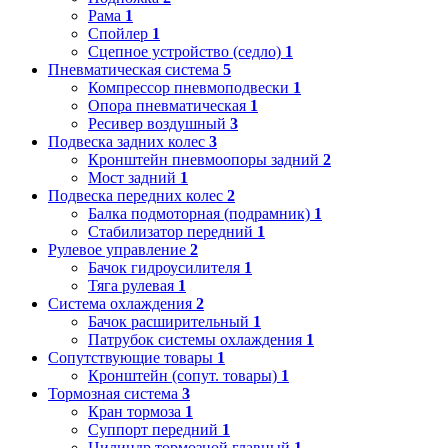
Рама
1
Спойлер
1
Сцепное устройство (седло)
1
Пневматическая система
5
Компрессор пневмоподвески
1
Опора пневматическая
1
Ресивер воздушный
3
Подвеска задних колес
3
Кронштейн пневмоопоры задний
2
Мост задний
1
Подвеска передних колес
2
Балка подмоторная (подрамник)
1
Стабилизатор передний
1
Рулевое управление
2
Бачок гидроусилителя
1
Тяга рулевая
1
Система охлаждения
2
Бачок расширительный
1
Патрубок системы охлаждения
1
Сопутствующие товары
1
Кронштейн (сопут. товары)
1
Тормозная система
3
Кран тормоза
1
Суппорт передний
1
Цилиндр тормозной главный
1