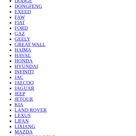
DODGE
DONGFENG
EXEED
FAW
FIAT
FORD
GAZ
GEELY
GREAT WALL
HAIMA
HAVAL
HONDA
HYUNDAI
INFINITI
JAC
JAECOO
JAGUAR
JEEP
JETOUR
KIA
LAND ROVER
LEXUS
LIFAN
LIXIANG
MAZDA