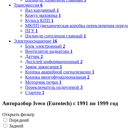
Трансмиссия
6
Вал карданный
1
Кожух маховика
1
Кулиса КПП
1
МКПП (механическая коробка переключения переда
ПГУ
1
Цилиндр сцепления главный
1
Электрооснащение
16
Блок электронный
2
Вентилятор радиатора
1
Датчик
2
Дисплей информационный
2
Замок зажигания
1
Кнопка аварийной сигнализации
1
Кнопка многофункциональная
2
Моторчик печки
1
Переключатель подрулевой
3
Стартер
1
Авторазбор Iveco (Eurotech) с 1991 по 1999 год
Открыть фильтр
Передний
Задний