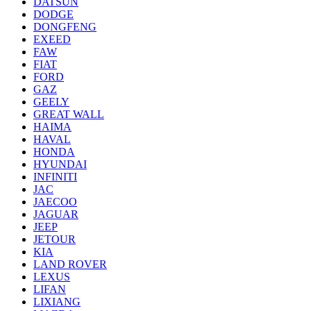
DATSUN
DODGE
DONGFENG
EXEED
FAW
FIAT
FORD
GAZ
GEELY
GREAT WALL
HAIMA
HAVAL
HONDA
HYUNDAI
INFINITI
JAC
JAECOO
JAGUAR
JEEP
JETOUR
KIA
LAND ROVER
LEXUS
LIFAN
LIXIANG