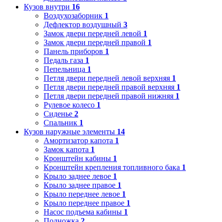
Кузов внутри
16
Воздухозаборник
1
Дефлектор воздушный
3
Замок двери передней левой
1
Замок двери передней правой
1
Панель приборов
1
Педаль газа
1
Пепельница
1
Петля двери передней левой верхняя
1
Петля двери передней правой верхняя
1
Петля двери передней правой нижняя
1
Рулевое колесо
1
Сиденье
2
Спальник
1
Кузов наружные элементы
14
Амортизатор капота
1
Замок капота
1
Кронштейн кабины
1
Кронштейн крепления топливного бака
1
Крыло заднее левое
1
Крыло заднее правое
1
Крыло переднее левое
1
Крыло переднее правое
1
Насос подъема кабины
1
Подножка
2