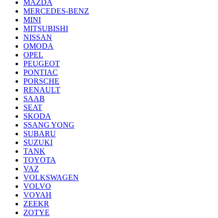
MAZDA
MERCEDES-BENZ
MINI
MITSUBISHI
NISSAN
OMODA
OPEL
PEUGEOT
PONTIAC
PORSCHE
RENAULT
SAAB
SEAT
SKODA
SSANG YONG
SUBARU
SUZUKI
TANK
TOYOTA
VAZ
VOLKSWAGEN
VOLVO
VOYAH
ZEEKR
ZOTYE