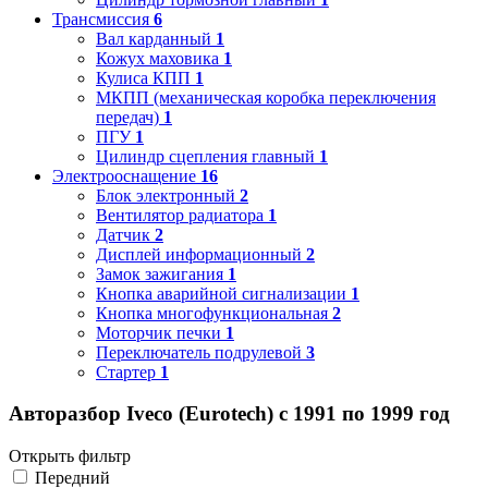
Трансмиссия
6
Вал карданный
1
Кожух маховика
1
Кулиса КПП
1
МКПП (механическая коробка переключения
передач)
1
ПГУ
1
Цилиндр сцепления главный
1
Электрооснащение
16
Блок электронный
2
Вентилятор радиатора
1
Датчик
2
Дисплей информационный
2
Замок зажигания
1
Кнопка аварийной сигнализации
1
Кнопка многофункциональная
2
Моторчик печки
1
Переключатель подрулевой
3
Стартер
1
Авторазбор Iveco (Eurotech) с 1991 по 1999 год
Открыть фильтр
Передний