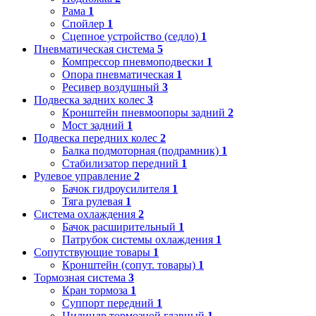
Рама
1
Спойлер
1
Сцепное устройство (седло)
1
Пневматическая система
5
Компрессор пневмоподвески
1
Опора пневматическая
1
Ресивер воздушный
3
Подвеска задних колес
3
Кронштейн пневмоопоры задний
2
Мост задний
1
Подвеска передних колес
2
Балка подмоторная (подрамник)
1
Стабилизатор передний
1
Рулевое управление
2
Бачок гидроусилителя
1
Тяга рулевая
1
Система охлаждения
2
Бачок расширительный
1
Патрубок системы охлаждения
1
Сопутствующие товары
1
Кронштейн (сопут. товары)
1
Тормозная система
3
Кран тормоза
1
Суппорт передний
1
Цилиндр тормозной главный
1