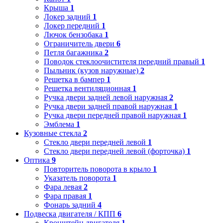
Крыша
1
Локер задний
1
Локер передний
1
Лючок бензобака
1
Ограничитель двери
6
Петля багажника
2
Поводок стеклоочистителя передний правый
1
Пыльник (кузов наружные)
2
Решетка в бампер
1
Решетка вентиляционная
1
Ручка двери задней левой наружная
2
Ручка двери задней правой наружная
1
Ручка двери передней правой наружная
1
Эмблема
1
Кузовные стекла
2
Стекло двери передней левой
1
Стекло двери передней левой (форточка)
1
Оптика
9
Повторитель поворота в крыло
1
Указатель поворота
1
Фара левая
2
Фара правая
1
Фонарь задний
4
Подвеска двигателя / КПП
6
Кронштейн двигателя
1