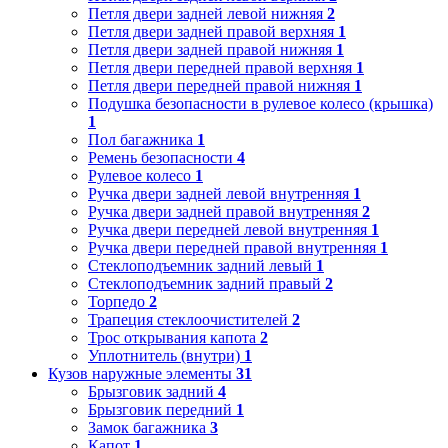
Петля двери задней левой нижняя
2
Петля двери задней правой верхняя
1
Петля двери задней правой нижняя
1
Петля двери передней правой верхняя
1
Петля двери передней правой нижняя
1
Подушка безопасности в рулевое колесо (крышка)
1
Пол багажника
1
Ремень безопасности
4
Рулевое колесо
1
Ручка двери задней левой внутренняя
1
Ручка двери задней правой внутренняя
2
Ручка двери передней левой внутренняя
1
Ручка двери передней правой внутренняя
1
Стеклоподъемник задний левый
1
Стеклоподъемник задний правый
2
Торпедо
2
Трапеция стеклоочистителей
2
Трос открывания капота
2
Уплотнитель (внутри)
1
Кузов наружные элементы
31
Брызговик задний
4
Брызговик передний
1
Замок багажника
3
Капот
1