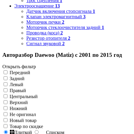
Трос сцепления
1
Электрооснащение
13
Датчик включения стопсигнала
1
Клапан электромагнитный
3
Моторчик печки
2
Моторчик стеклоочистителя задний
1
Проводка (коса)
2
Резистор отопителя
2
Сигнал звуковой
2
Авторазбор Daewoo (Matiz) с 2001 по 2015 год
Открыть фильтр
Передний
Задний
Левый
Правый
Центральный
Верхний
Нижний
Не оригинал
Новый товар
Товар по скидке
Плиткой
Списком