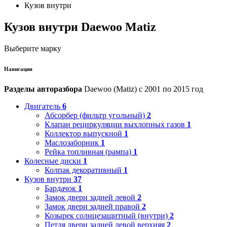
Кузов внутри
Кузов внутри Daewoo Matiz
Выберите марку
Навигация
Разделы авторазбора
Daewoo (Matiz) с 2001 по 2015 год
Двигатель
6
Абсорбер (фильтр угольный)
2
Клапан рециркуляции выхлопных газов
1
Коллектор выпускной
1
Маслозаборник
1
Рейка топливная (рампа)
1
Колесные диски
1
Колпак декоративный
1
Кузов внутри
37
Бардачок
1
Замок двери задней левой
2
Замок двери задней правой
2
Козырек солнцезащитный (внутри)
2
Петля двери задней левой верхняя
2