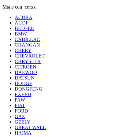
Мы в соц. сетях
ACURA
AUDI
BELGEE
BMW
CADILLAC
CHANGAN
CHERY
CHEVROLET
CHRYSLER
CITROEN
DAEWOO
DATSUN
DODGE
DONGFENG
EXEED
FAW
FIAT
FORD
GAZ
GEELY
GREAT WALL
HAIMA