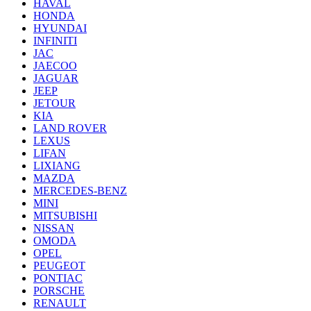
HAVAL
HONDA
HYUNDAI
INFINITI
JAC
JAECOO
JAGUAR
JEEP
JETOUR
KIA
LAND ROVER
LEXUS
LIFAN
LIXIANG
MAZDA
MERCEDES-BENZ
MINI
MITSUBISHI
NISSAN
OMODA
OPEL
PEUGEOT
PONTIAC
PORSCHE
RENAULT