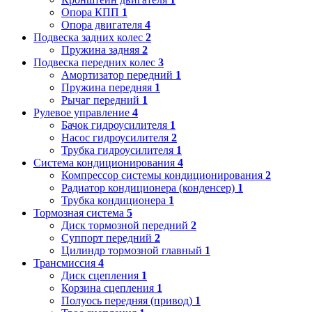
Опора КПП
1
Опора двигателя
4
Подвеска задних колес
2
Пружина задняя
2
Подвеска передних колес
3
Амортизатор передний
1
Пружина передняя
1
Рычаг передний
1
Рулевое управление
4
Бачок гидроусилителя
1
Насос гидроусилителя
2
Трубка гидроусилителя
1
Система кондиционирования
4
Компрессор системы кондиционирования
2
Радиатор кондиционера (конденсер)
1
Трубка кондиционера
1
Тормозная система
5
Диск тормозной передний
2
Суппорт передний
2
Цилиндр тормозной главный
1
Трансмиссия
4
Диск сцепления
1
Корзина сцепления
1
Полуось передняя (привод)
1