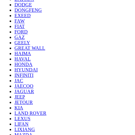
DODGE
DONGFENG
EXEED
FAW
FIAT
FORD
GAZ
GEELY
GREAT WALL
HAIMA
HAVAL
HONDA
HYUNDAI
INFINITI
JAC
JAECOO
JAGUAR
JEEP
JETOUR
KIA
LAND ROVER
LEXUS
LIFAN
LIXIANG
MAZDA