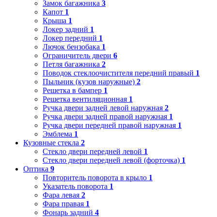
Замок багажника
3
Капот
1
Крыша
1
Локер задний
1
Локер передний
1
Лючок бензобака
1
Ограничитель двери
6
Петля багажника
2
Поводок стеклоочистителя передний правый
1
Пыльник (кузов наружные)
2
Решетка в бампер
1
Решетка вентиляционная
1
Ручка двери задней левой наружная
2
Ручка двери задней правой наружная
1
Ручка двери передней правой наружная
1
Эмблема
1
Кузовные стекла
2
Стекло двери передней левой
1
Стекло двери передней левой (форточка)
1
Оптика
9
Повторитель поворота в крыло
1
Указатель поворота
1
Фара левая
2
Фара правая
1
Фонарь задний
4