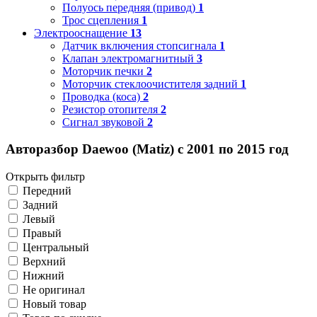
Полуось передняя (привод)
1
Трос сцепления
1
Электрооснащение
13
Датчик включения стопсигнала
1
Клапан электромагнитный
3
Моторчик печки
2
Моторчик стеклоочистителя задний
1
Проводка (коса)
2
Резистор отопителя
2
Сигнал звуковой
2
Авторазбор Daewoo (Matiz) с 2001 по 2015 год
Открыть фильтр
Передний
Задний
Левый
Правый
Центральный
Верхний
Нижний
Не оригинал
Новый товар