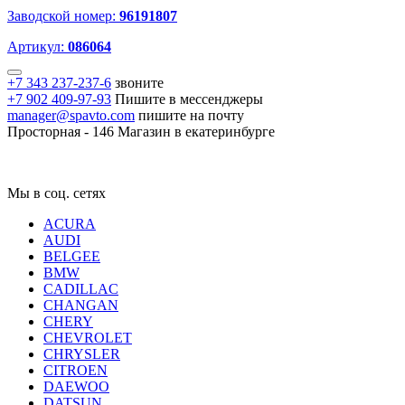
Заводской номер:
96191807
Артикул:
086064
+7 343 237-237-6
звоните
+7 902 409-97-93
Пишите в мессенджеры
manager@spavto.com
пишите на почту
Просторная - 146
Магазин в екатеринбурге
Мы в соц. сетях
ACURA
AUDI
BELGEE
BMW
CADILLAC
CHANGAN
CHERY
CHEVROLET
CHRYSLER
CITROEN
DAEWOO
DATSUN