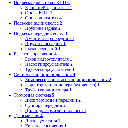
Подвеска двигателя / КПП
6
Кронштейн двигателя
1
Опора КПП
1
Опора двигателя
4
Подвеска задних колес
2
Пружина задняя
2
Подвеска передних колес
3
Амортизатор передний
1
Пружина передняя
1
Рычаг передний
1
Рулевое управление
4
Бачок гидроусилителя
1
Насос гидроусилителя
2
Трубка гидроусилителя
1
Система кондиционирования
4
Компрессор системы кондиционирования
2
Радиатор кондиционера (конденсер)
1
Трубка кондиционера
1
Тормозная система
5
Диск тормозной передний
2
Суппорт передний
2
Цилиндр тормозной главный
1
Трансмиссия
4
Диск сцепления
1
Корзина сцепления
1