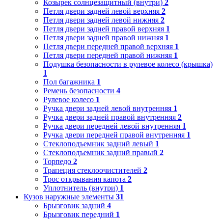
Козырек солнцезащитный (внутри)
2
Петля двери задней левой верхняя
2
Петля двери задней левой нижняя
2
Петля двери задней правой верхняя
1
Петля двери задней правой нижняя
1
Петля двери передней правой верхняя
1
Петля двери передней правой нижняя
1
Подушка безопасности в рулевое колесо (крышка)
1
Пол багажника
1
Ремень безопасности
4
Рулевое колесо
1
Ручка двери задней левой внутренняя
1
Ручка двери задней правой внутренняя
2
Ручка двери передней левой внутренняя
1
Ручка двери передней правой внутренняя
1
Стеклоподъемник задний левый
1
Стеклоподъемник задний правый
2
Торпедо
2
Трапеция стеклоочистителей
2
Трос открывания капота
2
Уплотнитель (внутри)
1
Кузов наружные элементы
31
Брызговик задний
4
Брызговик передний
1