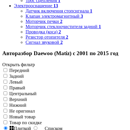
Трос сцепления
1
Электрооснащение
13
Датчик включения стопсигнала
1
Клапан электромагнитный
3
Моторчик печки
2
Моторчик стеклоочистителя задний
1
Проводка (коса)
2
Резистор отопителя
2
Сигнал звуковой
2
Авторазбор Daewoo (Matiz) с 2001 по 2015 год
Открыть фильтр
Передний
Задний
Левый
Правый
Центральный
Верхний
Нижний
Не оригинал
Новый товар
Товар по скидке
Плиткой
Списком