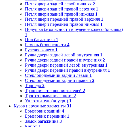
Петля двери задней левой нижняя
2
Петля двери задней правой верхняя
1
Петля двери задней правой нижняя
1
Петля двери передней правой верхняя
1
Петля двери передней правой нижняя
1
Подушка безопасности в рулевое колесо (крышка)
1
Пол багажника
1
Ремень безопасности
4
Рулевое колесо
1
Ручка двери задней левой внутренняя
1
Ручка двери задней правой внутренняя
2
Ручка двери передней левой внутренняя
1
Ручка двери передней правой внутренняя
1
Стеклоподъемник задний левый
1
Стеклоподъемник задний правый
2
Торпедо
2
Трапеция стеклоочистителей
2
Трос открывания капота
2
Уплотнитель (внутри)
1
Кузов наружные элементы
31
Брызговик задний
4
Брызговик передний
1
Замок багажника
3
Капот
1