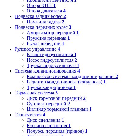
Опора КПП
1
Опора двигателя
4
Подвеска задних колес
2
Пружина задняя
2
Подвеска передних колес
3
Амортизатор передний
1
Пружина передняя
1
Рычаг передний
1
Рулевое управление
4
Бачок гидроусилителя
1
Насос гидроусилителя
2
Трубка гидроусилителя
1
Система кондиционирования
4
Компрессор системы кондиционирования
2
Радиатор кондиционера (конденсер)
1
Трубка кондиционера
1
Тормозная система
5
Диск тормозной передний
2
Суппорт передний
2
Цилиндр тормозной главный
1
Трансмиссия
4
Диск сцепления
1
Корзина сцепления
1
Полуось передняя (привод)
1