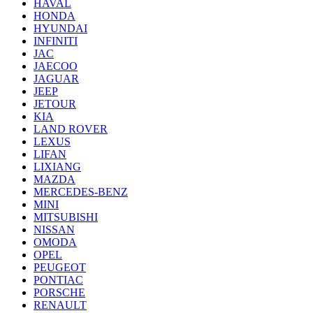
HAVAL
HONDA
HYUNDAI
INFINITI
JAC
JAECOO
JAGUAR
JEEP
JETOUR
KIA
LAND ROVER
LEXUS
LIFAN
LIXIANG
MAZDA
MERCEDES-BENZ
MINI
MITSUBISHI
NISSAN
OMODA
OPEL
PEUGEOT
PONTIAC
PORSCHE
RENAULT