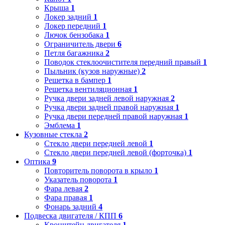
Крыша
1
Локер задний
1
Локер передний
1
Лючок бензобака
1
Ограничитель двери
6
Петля багажника
2
Поводок стеклоочистителя передний правый
1
Пыльник (кузов наружные)
2
Решетка в бампер
1
Решетка вентиляционная
1
Ручка двери задней левой наружная
2
Ручка двери задней правой наружная
1
Ручка двери передней правой наружная
1
Эмблема
1
Кузовные стекла
2
Стекло двери передней левой
1
Стекло двери передней левой (форточка)
1
Оптика
9
Повторитель поворота в крыло
1
Указатель поворота
1
Фара левая
2
Фара правая
1
Фонарь задний
4
Подвеска двигателя / КПП
6
Кронштейн двигателя
1