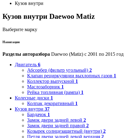
Кузов внутри
Кузов внутри Daewoo Matiz
Выберите марку
Навигация
Разделы авторазбора
Daewoo (Matiz) с 2001 по 2015 год
Двигатель
6
Абсорбер (фильтр угольный)
2
Клапан рециркуляции выхлопных газов
1
Коллектор выпускной
1
Маслозаборник
1
Рейка топливная (рампа)
1
Колесные диски
1
Колпак декоративный
1
Кузов внутри
37
Бардачок
1
Замок двери задней левой
2
Замок двери задней правой
2
Козырек солнцезащитный (внутри)
2
Петля двери задней левой верхняя
2