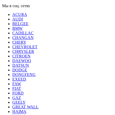
Мы в соц. сетях
ACURA
AUDI
BELGEE
BMW
CADILLAC
CHANGAN
CHERY
CHEVROLET
CHRYSLER
CITROEN
DAEWOO
DATSUN
DODGE
DONGFENG
EXEED
FAW
FIAT
FORD
GAZ
GEELY
GREAT WALL
HAIMA