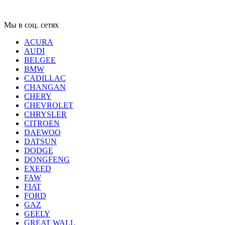
Мы в соц. сетях
ACURA
AUDI
BELGEE
BMW
CADILLAC
CHANGAN
CHERY
CHEVROLET
CHRYSLER
CITROEN
DAEWOO
DATSUN
DODGE
DONGFENG
EXEED
FAW
FIAT
FORD
GAZ
GEELY
GREAT WALL