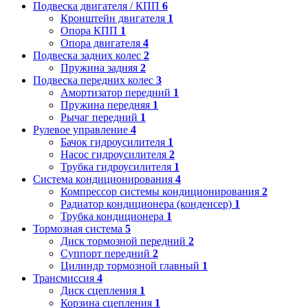
Подвеска двигателя / КПП
6
Кронштейн двигателя
1
Опора КПП
1
Опора двигателя
4
Подвеска задних колес
2
Пружина задняя
2
Подвеска передних колес
3
Амортизатор передний
1
Пружина передняя
1
Рычаг передний
1
Рулевое управление
4
Бачок гидроусилителя
1
Насос гидроусилителя
2
Трубка гидроусилителя
1
Система кондиционирования
4
Компрессор системы кондиционирования
2
Радиатор кондиционера (конденсер)
1
Трубка кондиционера
1
Тормозная система
5
Диск тормозной передний
2
Суппорт передний
2
Цилиндр тормозной главный
1
Трансмиссия
4
Диск сцепления
1
Корзина сцепления
1