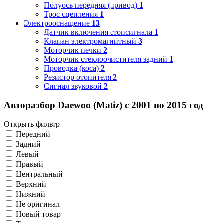
Полуось передняя (привод)
1
Трос сцепления
1
Электрооснащение
13
Датчик включения стопсигнала
1
Клапан электромагнитный
3
Моторчик печки
2
Моторчик стеклоочистителя задний
1
Проводка (коса)
2
Резистор отопителя
2
Сигнал звуковой
2
Авторазбор Daewoo (Matiz) с 2001 по 2015 год
Открыть фильтр
Передний
Задний
Левый
Правый
Центральный
Верхний
Нижний
Не оригинал
Новый товар