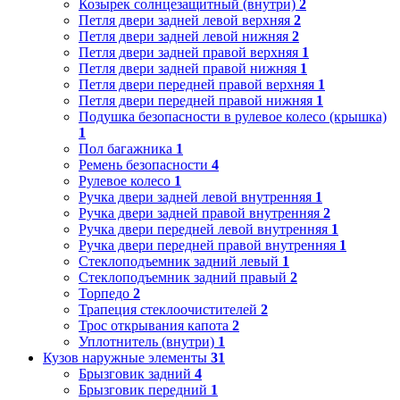
Козырек солнцезащитный (внутри)
2
Петля двери задней левой верхняя
2
Петля двери задней левой нижняя
2
Петля двери задней правой верхняя
1
Петля двери задней правой нижняя
1
Петля двери передней правой верхняя
1
Петля двери передней правой нижняя
1
Подушка безопасности в рулевое колесо (крышка)
1
Пол багажника
1
Ремень безопасности
4
Рулевое колесо
1
Ручка двери задней левой внутренняя
1
Ручка двери задней правой внутренняя
2
Ручка двери передней левой внутренняя
1
Ручка двери передней правой внутренняя
1
Стеклоподъемник задний левый
1
Стеклоподъемник задний правый
2
Торпедо
2
Трапеция стеклоочистителей
2
Трос открывания капота
2
Уплотнитель (внутри)
1
Кузов наружные элементы
31
Брызговик задний
4
Брызговик передний
1