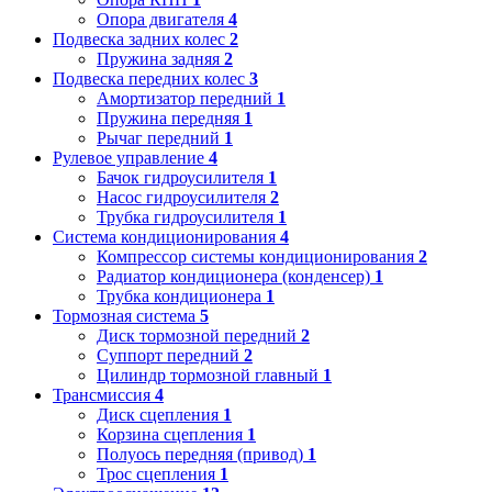
Опора двигателя
4
Подвеска задних колес
2
Пружина задняя
2
Подвеска передних колес
3
Амортизатор передний
1
Пружина передняя
1
Рычаг передний
1
Рулевое управление
4
Бачок гидроусилителя
1
Насос гидроусилителя
2
Трубка гидроусилителя
1
Система кондиционирования
4
Компрессор системы кондиционирования
2
Радиатор кондиционера (конденсер)
1
Трубка кондиционера
1
Тормозная система
5
Диск тормозной передний
2
Суппорт передний
2
Цилиндр тормозной главный
1
Трансмиссия
4
Диск сцепления
1
Корзина сцепления
1
Полуось передняя (привод)
1
Трос сцепления
1