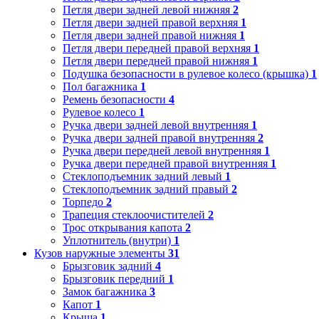
Петля двери задней левой нижняя
2
Петля двери задней правой верхняя
1
Петля двери задней правой нижняя
1
Петля двери передней правой верхняя
1
Петля двери передней правой нижняя
1
Подушка безопасности в рулевое колесо (крышка)
1
Пол багажника
1
Ремень безопасности
4
Рулевое колесо
1
Ручка двери задней левой внутренняя
1
Ручка двери задней правой внутренняя
2
Ручка двери передней левой внутренняя
1
Ручка двери передней правой внутренняя
1
Стеклоподъемник задний левый
1
Стеклоподъемник задний правый
2
Торпедо
2
Трапеция стеклоочистителей
2
Трос открывания капота
2
Уплотнитель (внутри)
1
Кузов наружные элементы
31
Брызговик задний
4
Брызговик передний
1
Замок багажника
3
Капот
1
Крыша
1