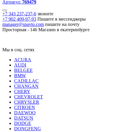
Артикул:
769479
+7 343 237-237-6
звоните
+7 902 409-97-93
Пишите в мессенджеры
manager@spavto.com
пишите на почту
Просторная - 146
Магазин в екатеринбурге
Мы в соц. сетях
ACURA
AUDI
BELGEE
BMW
CADILLAC
CHANGAN
CHERY
CHEVROLET
CHRYSLER
CITROEN
DAEWOO
DATSUN
DODGE
DONGFENG