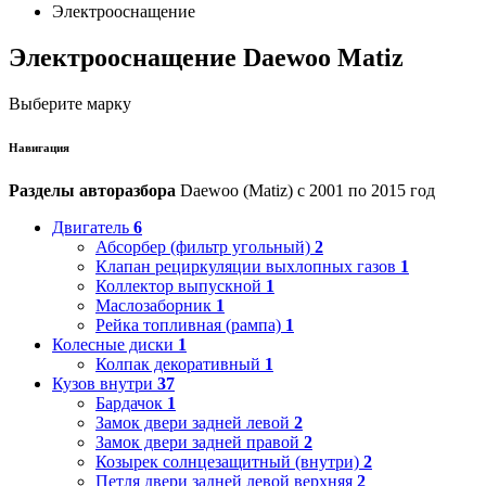
Электрооснащение
Электрооснащение Daewoo Matiz
Выберите марку
Навигация
Разделы авторазбора
Daewoo (Matiz) с 2001 по 2015 год
Двигатель
6
Абсорбер (фильтр угольный)
2
Клапан рециркуляции выхлопных газов
1
Коллектор выпускной
1
Маслозаборник
1
Рейка топливная (рампа)
1
Колесные диски
1
Колпак декоративный
1
Кузов внутри
37
Бардачок
1
Замок двери задней левой
2
Замок двери задней правой
2
Козырек солнцезащитный (внутри)
2
Петля двери задней левой верхняя
2