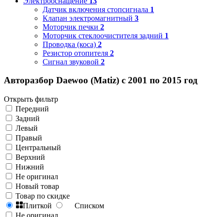
Электрооснащение
13
Датчик включения стопсигнала
1
Клапан электромагнитный
3
Моторчик печки
2
Моторчик стеклоочистителя задний
1
Проводка (коса)
2
Резистор отопителя
2
Сигнал звуковой
2
Авторазбор Daewoo (Matiz) с 2001 по 2015 год
Открыть фильтр
Передний
Задний
Левый
Правый
Центральный
Верхний
Нижний
Не оригинал
Новый товар
Товар по скидке
Плиткой
Списком
Не оригинал