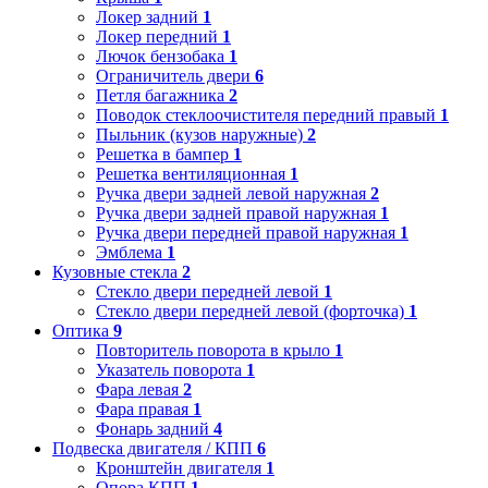
Локер задний
1
Локер передний
1
Лючок бензобака
1
Ограничитель двери
6
Петля багажника
2
Поводок стеклоочистителя передний правый
1
Пыльник (кузов наружные)
2
Решетка в бампер
1
Решетка вентиляционная
1
Ручка двери задней левой наружная
2
Ручка двери задней правой наружная
1
Ручка двери передней правой наружная
1
Эмблема
1
Кузовные стекла
2
Стекло двери передней левой
1
Стекло двери передней левой (форточка)
1
Оптика
9
Повторитель поворота в крыло
1
Указатель поворота
1
Фара левая
2
Фара правая
1
Фонарь задний
4
Подвеска двигателя / КПП
6
Кронштейн двигателя
1
Опора КПП
1