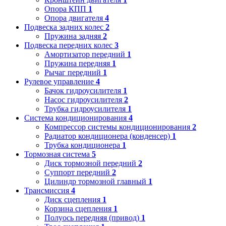
Опора КПП
1
Опора двигателя
4
Подвеска задних колес
2
Пружина задняя
2
Подвеска передних колес
3
Амортизатор передний
1
Пружина передняя
1
Рычаг передний
1
Рулевое управление
4
Бачок гидроусилителя
1
Насос гидроусилителя
2
Трубка гидроусилителя
1
Система кондиционирования
4
Компрессор системы кондиционирования
2
Радиатор кондиционера (конденсер)
1
Трубка кондиционера
1
Тормозная система
5
Диск тормозной передний
2
Суппорт передний
2
Цилиндр тормозной главный
1
Трансмиссия
4
Диск сцепления
1
Корзина сцепления
1
Полуось передняя (привод)
1