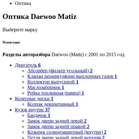
Оптика
Оптика Daewoo Matiz
Выберите марку
Навигация
Разделы авторазбора
Daewoo (Matiz) с 2001 по 2015 год
Двигатель
6
Абсорбер (фильтр угольный)
2
Клапан рециркуляции выхлопных газов
1
Коллектор выпускной
1
Маслозаборник
1
Рейка топливная (рампа)
1
Колесные диски
1
Колпак декоративный
1
Кузов внутри
37
Бардачок
1
Замок двери задней левой
2
Замок двери задней правой
2
Козырек солнцезащитный (внутри)
2
Петля двери задней левой верхняя
2