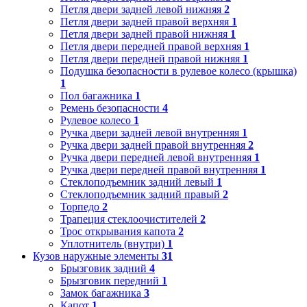
Петля двери задней левой нижняя
2
Петля двери задней правой верхняя
1
Петля двери задней правой нижняя
1
Петля двери передней правой верхняя
1
Петля двери передней правой нижняя
1
Подушка безопасности в рулевое колесо (крышка)
1
Пол багажника
1
Ремень безопасности
4
Рулевое колесо
1
Ручка двери задней левой внутренняя
1
Ручка двери задней правой внутренняя
2
Ручка двери передней левой внутренняя
1
Ручка двери передней правой внутренняя
1
Стеклоподъемник задний левый
1
Стеклоподъемник задний правый
2
Торпедо
2
Трапеция стеклоочистителей
2
Трос открывания капота
2
Уплотнитель (внутри)
1
Кузов наружные элементы
31
Брызговик задний
4
Брызговик передний
1
Замок багажника
3
Капот
1