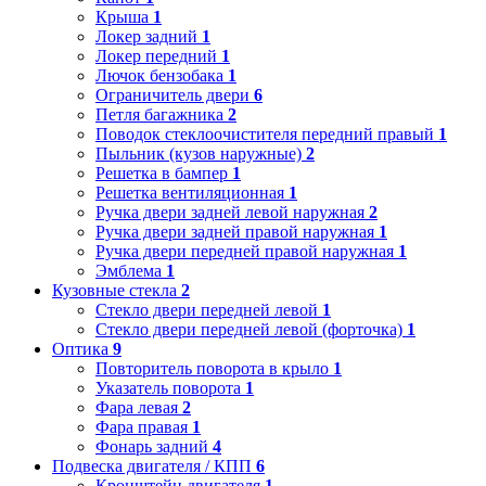
Крыша
1
Локер задний
1
Локер передний
1
Лючок бензобака
1
Ограничитель двери
6
Петля багажника
2
Поводок стеклоочистителя передний правый
1
Пыльник (кузов наружные)
2
Решетка в бампер
1
Решетка вентиляционная
1
Ручка двери задней левой наружная
2
Ручка двери задней правой наружная
1
Ручка двери передней правой наружная
1
Эмблема
1
Кузовные стекла
2
Стекло двери передней левой
1
Стекло двери передней левой (форточка)
1
Оптика
9
Повторитель поворота в крыло
1
Указатель поворота
1
Фара левая
2
Фара правая
1
Фонарь задний
4
Подвеска двигателя / КПП
6
Кронштейн двигателя
1