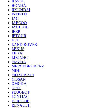
HAVAL
HONDA
HYUNDAI
INFINITI
JAC
JAECOO
JAGUAR
JEEP
JETOUR
KIA
LAND ROVER
LEXUS
LIFAN
LIXIANG
MAZDA
MERCEDES-BENZ
MINI
MITSUBISHI
NISSAN
OMODA
OPEL
PEUGEOT
PONTIAC
PORSCHE
RENAULT