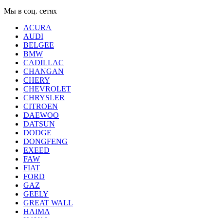
Мы в соц. сетях
ACURA
AUDI
BELGEE
BMW
CADILLAC
CHANGAN
CHERY
CHEVROLET
CHRYSLER
CITROEN
DAEWOO
DATSUN
DODGE
DONGFENG
EXEED
FAW
FIAT
FORD
GAZ
GEELY
GREAT WALL
HAIMA