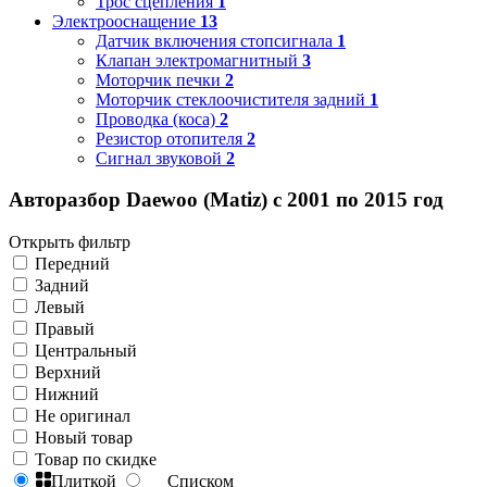
Трос сцепления
1
Электрооснащение
13
Датчик включения стопсигнала
1
Клапан электромагнитный
3
Моторчик печки
2
Моторчик стеклоочистителя задний
1
Проводка (коса)
2
Резистор отопителя
2
Сигнал звуковой
2
Авторазбор Daewoo (Matiz) с 2001 по 2015 год
Открыть фильтр
Передний
Задний
Левый
Правый
Центральный
Верхний
Нижний
Не оригинал
Новый товар
Товар по скидке
Плиткой
Списком