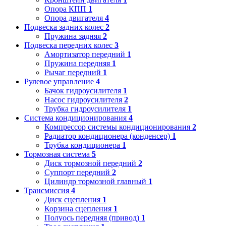
Опора КПП
1
Опора двигателя
4
Подвеска задних колес
2
Пружина задняя
2
Подвеска передних колес
3
Амортизатор передний
1
Пружина передняя
1
Рычаг передний
1
Рулевое управление
4
Бачок гидроусилителя
1
Насос гидроусилителя
2
Трубка гидроусилителя
1
Система кондиционирования
4
Компрессор системы кондиционирования
2
Радиатор кондиционера (конденсер)
1
Трубка кондиционера
1
Тормозная система
5
Диск тормозной передний
2
Суппорт передний
2
Цилиндр тормозной главный
1
Трансмиссия
4
Диск сцепления
1
Корзина сцепления
1
Полуось передняя (привод)
1