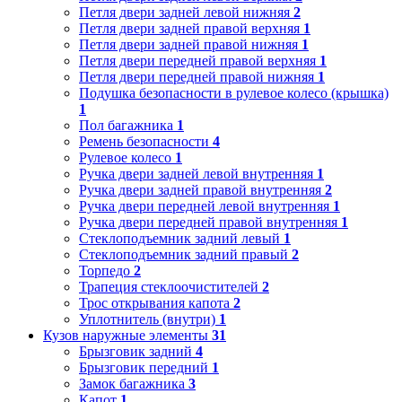
Петля двери задней левой нижняя
2
Петля двери задней правой верхняя
1
Петля двери задней правой нижняя
1
Петля двери передней правой верхняя
1
Петля двери передней правой нижняя
1
Подушка безопасности в рулевое колесо (крышка)
1
Пол багажника
1
Ремень безопасности
4
Рулевое колесо
1
Ручка двери задней левой внутренняя
1
Ручка двери задней правой внутренняя
2
Ручка двери передней левой внутренняя
1
Ручка двери передней правой внутренняя
1
Стеклоподъемник задний левый
1
Стеклоподъемник задний правый
2
Торпедо
2
Трапеция стеклоочистителей
2
Трос открывания капота
2
Уплотнитель (внутри)
1
Кузов наружные элементы
31
Брызговик задний
4
Брызговик передний
1
Замок багажника
3
Капот
1