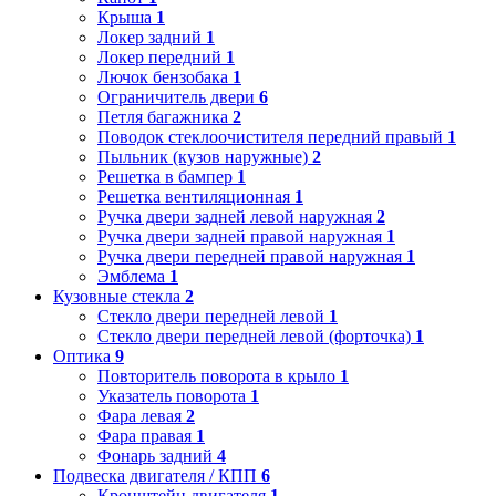
Крыша
1
Локер задний
1
Локер передний
1
Лючок бензобака
1
Ограничитель двери
6
Петля багажника
2
Поводок стеклоочистителя передний правый
1
Пыльник (кузов наружные)
2
Решетка в бампер
1
Решетка вентиляционная
1
Ручка двери задней левой наружная
2
Ручка двери задней правой наружная
1
Ручка двери передней правой наружная
1
Эмблема
1
Кузовные стекла
2
Стекло двери передней левой
1
Стекло двери передней левой (форточка)
1
Оптика
9
Повторитель поворота в крыло
1
Указатель поворота
1
Фара левая
2
Фара правая
1
Фонарь задний
4
Подвеска двигателя / КПП
6
Кронштейн двигателя
1