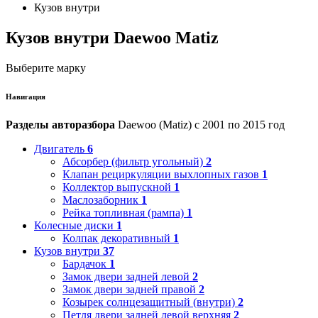
Кузов внутри
Кузов внутри Daewoo Matiz
Выберите марку
Навигация
Разделы авторазбора
Daewoo (Matiz) с 2001 по 2015 год
Двигатель
6
Абсорбер (фильтр угольный)
2
Клапан рециркуляции выхлопных газов
1
Коллектор выпускной
1
Маслозаборник
1
Рейка топливная (рампа)
1
Колесные диски
1
Колпак декоративный
1
Кузов внутри
37
Бардачок
1
Замок двери задней левой
2
Замок двери задней правой
2
Козырек солнцезащитный (внутри)
2
Петля двери задней левой верхняя
2