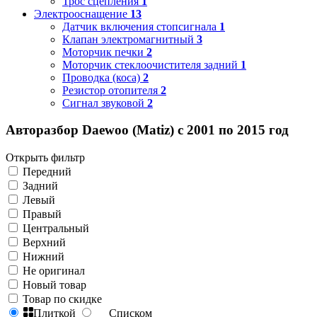
Трос сцепления
1
Электрооснащение
13
Датчик включения стопсигнала
1
Клапан электромагнитный
3
Моторчик печки
2
Моторчик стеклоочистителя задний
1
Проводка (коса)
2
Резистор отопителя
2
Сигнал звуковой
2
Авторазбор Daewoo (Matiz) с 2001 по 2015 год
Открыть фильтр
Передний
Задний
Левый
Правый
Центральный
Верхний
Нижний
Не оригинал
Новый товар
Товар по скидке
Плиткой
Списком