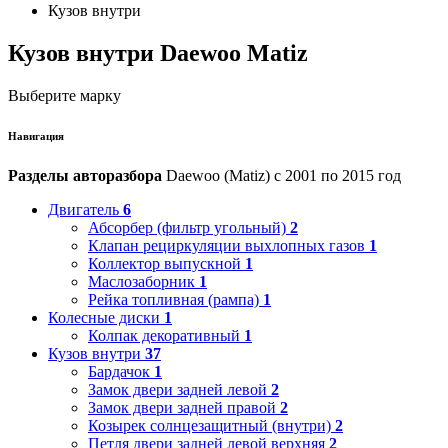
Кузов внутри
Кузов внутри Daewoo Matiz
Выберите марку
Навигация
Разделы авторазбора
Daewoo (Matiz) с 2001 по 2015 год
Двигатель
6
Абсорбер (фильтр угольный)
2
Клапан рециркуляции выхлопных газов
1
Коллектор выпускной
1
Маслозаборник
1
Рейка топливная (рампа)
1
Колесные диски
1
Колпак декоративный
1
Кузов внутри
37
Бардачок
1
Замок двери задней левой
2
Замок двери задней правой
2
Козырек солнцезащитный (внутри)
2
Петля двери задней левой верхняя
2