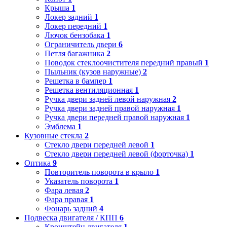
Крыша
1
Локер задний
1
Локер передний
1
Лючок бензобака
1
Ограничитель двери
6
Петля багажника
2
Поводок стеклоочистителя передний правый
1
Пыльник (кузов наружные)
2
Решетка в бампер
1
Решетка вентиляционная
1
Ручка двери задней левой наружная
2
Ручка двери задней правой наружная
1
Ручка двери передней правой наружная
1
Эмблема
1
Кузовные стекла
2
Стекло двери передней левой
1
Стекло двери передней левой (форточка)
1
Оптика
9
Повторитель поворота в крыло
1
Указатель поворота
1
Фара левая
2
Фара правая
1
Фонарь задний
4
Подвеска двигателя / КПП
6
Кронштейн двигателя
1