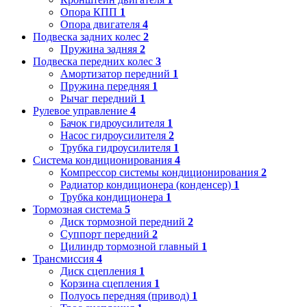
Опора КПП
1
Опора двигателя
4
Подвеска задних колес
2
Пружина задняя
2
Подвеска передних колес
3
Амортизатор передний
1
Пружина передняя
1
Рычаг передний
1
Рулевое управление
4
Бачок гидроусилителя
1
Насос гидроусилителя
2
Трубка гидроусилителя
1
Система кондиционирования
4
Компрессор системы кондиционирования
2
Радиатор кондиционера (конденсер)
1
Трубка кондиционера
1
Тормозная система
5
Диск тормозной передний
2
Суппорт передний
2
Цилиндр тормозной главный
1
Трансмиссия
4
Диск сцепления
1
Корзина сцепления
1
Полуось передняя (привод)
1