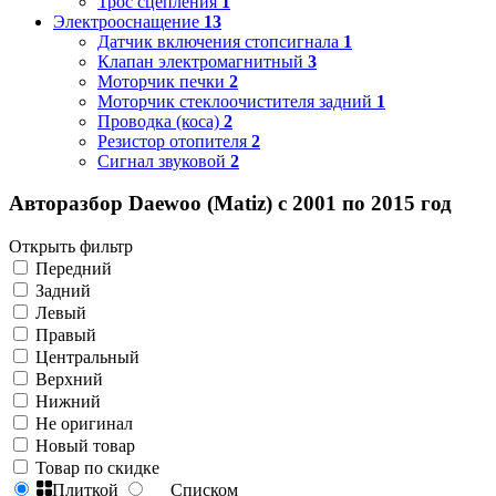
Трос сцепления
1
Электрооснащение
13
Датчик включения стопсигнала
1
Клапан электромагнитный
3
Моторчик печки
2
Моторчик стеклоочистителя задний
1
Проводка (коса)
2
Резистор отопителя
2
Сигнал звуковой
2
Авторазбор Daewoo (Matiz) с 2001 по 2015 год
Открыть фильтр
Передний
Задний
Левый
Правый
Центральный
Верхний
Нижний
Не оригинал
Новый товар
Товар по скидке
Плиткой
Списком