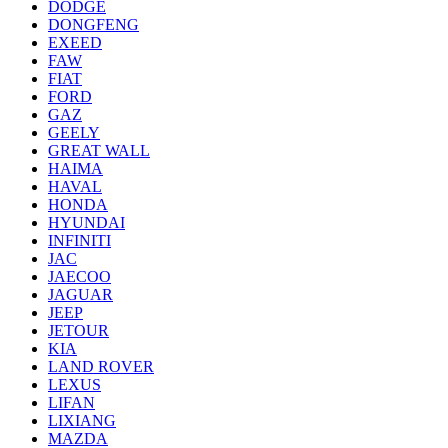
DODGE
DONGFENG
EXEED
FAW
FIAT
FORD
GAZ
GEELY
GREAT WALL
HAIMA
HAVAL
HONDA
HYUNDAI
INFINITI
JAC
JAECOO
JAGUAR
JEEP
JETOUR
KIA
LAND ROVER
LEXUS
LIFAN
LIXIANG
MAZDA