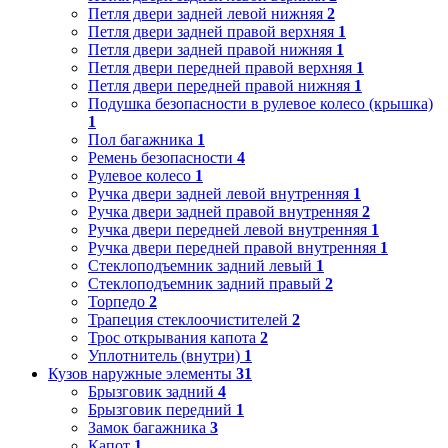
Петля двери задней левой нижняя
2
Петля двери задней правой верхняя
1
Петля двери задней правой нижняя
1
Петля двери передней правой верхняя
1
Петля двери передней правой нижняя
1
Подушка безопасности в рулевое колесо (крышка)
1
Пол багажника
1
Ремень безопасности
4
Рулевое колесо
1
Ручка двери задней левой внутренняя
1
Ручка двери задней правой внутренняя
2
Ручка двери передней левой внутренняя
1
Ручка двери передней правой внутренняя
1
Стеклоподъемник задний левый
1
Стеклоподъемник задний правый
2
Торпедо
2
Трапеция стеклоочистителей
2
Трос открывания капота
2
Уплотнитель (внутри)
1
Кузов наружные элементы
31
Брызговик задний
4
Брызговик передний
1
Замок багажника
3
Капот
1