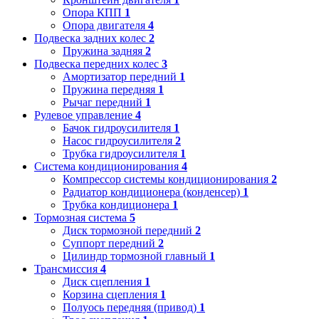
Опора КПП
1
Опора двигателя
4
Подвеска задних колес
2
Пружина задняя
2
Подвеска передних колес
3
Амортизатор передний
1
Пружина передняя
1
Рычаг передний
1
Рулевое управление
4
Бачок гидроусилителя
1
Насос гидроусилителя
2
Трубка гидроусилителя
1
Система кондиционирования
4
Компрессор системы кондиционирования
2
Радиатор кондиционера (конденсер)
1
Трубка кондиционера
1
Тормозная система
5
Диск тормозной передний
2
Суппорт передний
2
Цилиндр тормозной главный
1
Трансмиссия
4
Диск сцепления
1
Корзина сцепления
1
Полуось передняя (привод)
1