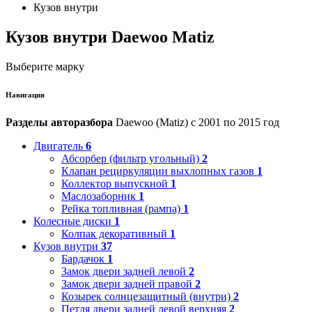
Кузов внутри
Кузов внутри Daewoo Matiz
Выберите марку
Навигация
Разделы авторазбора
Daewoo (Matiz) с 2001 по 2015 год
Двигатель
6
Абсорбер (фильтр угольный)
2
Клапан рециркуляции выхлопных газов
1
Коллектор выпускной
1
Маслозаборник
1
Рейка топливная (рампа)
1
Колесные диски
1
Колпак декоративный
1
Кузов внутри
37
Бардачок
1
Замок двери задней левой
2
Замок двери задней правой
2
Козырек солнцезащитный (внутри)
2
Петля двери задней левой верхняя
2