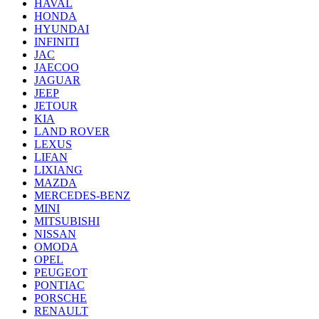
HAVAL
HONDA
HYUNDAI
INFINITI
JAC
JAECOO
JAGUAR
JEEP
JETOUR
KIA
LAND ROVER
LEXUS
LIFAN
LIXIANG
MAZDA
MERCEDES-BENZ
MINI
MITSUBISHI
NISSAN
OMODA
OPEL
PEUGEOT
PONTIAC
PORSCHE
RENAULT