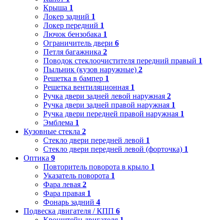
Крыша
1
Локер задний
1
Локер передний
1
Лючок бензобака
1
Ограничитель двери
6
Петля багажника
2
Поводок стеклоочистителя передний правый
1
Пыльник (кузов наружные)
2
Решетка в бампер
1
Решетка вентиляционная
1
Ручка двери задней левой наружная
2
Ручка двери задней правой наружная
1
Ручка двери передней правой наружная
1
Эмблема
1
Кузовные стекла
2
Стекло двери передней левой
1
Стекло двери передней левой (форточка)
1
Оптика
9
Повторитель поворота в крыло
1
Указатель поворота
1
Фара левая
2
Фара правая
1
Фонарь задний
4
Подвеска двигателя / КПП
6
Кронштейн двигателя
1