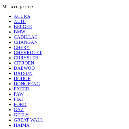
Мы в соц. сетях
ACURA
AUDI
BELGEE
BMW
CADILLAC
CHANGAN
CHERY
CHEVROLET
CHRYSLER
CITROEN
DAEWOO
DATSUN
DODGE
DONGFENG
EXEED
FAW
FIAT
FORD
GAZ
GEELY
GREAT WALL
HAIMA