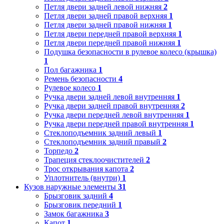
Петля двери задней левой нижняя
2
Петля двери задней правой верхняя
1
Петля двери задней правой нижняя
1
Петля двери передней правой верхняя
1
Петля двери передней правой нижняя
1
Подушка безопасности в рулевое колесо (крышка)
1
Пол багажника
1
Ремень безопасности
4
Рулевое колесо
1
Ручка двери задней левой внутренняя
1
Ручка двери задней правой внутренняя
2
Ручка двери передней левой внутренняя
1
Ручка двери передней правой внутренняя
1
Стеклоподъемник задний левый
1
Стеклоподъемник задний правый
2
Торпедо
2
Трапеция стеклоочистителей
2
Трос открывания капота
2
Уплотнитель (внутри)
1
Кузов наружные элементы
31
Брызговик задний
4
Брызговик передний
1
Замок багажника
3
Капот
1