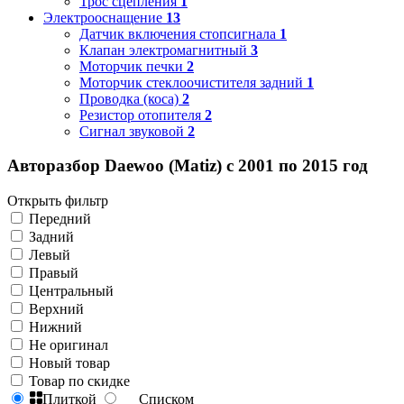
Трос сцепления
1
Электрооснащение
13
Датчик включения стопсигнала
1
Клапан электромагнитный
3
Моторчик печки
2
Моторчик стеклоочистителя задний
1
Проводка (коса)
2
Резистор отопителя
2
Сигнал звуковой
2
Авторазбор Daewoo (Matiz) с 2001 по 2015 год
Открыть фильтр
Передний
Задний
Левый
Правый
Центральный
Верхний
Нижний
Не оригинал
Новый товар
Товар по скидке
Плиткой
Списком