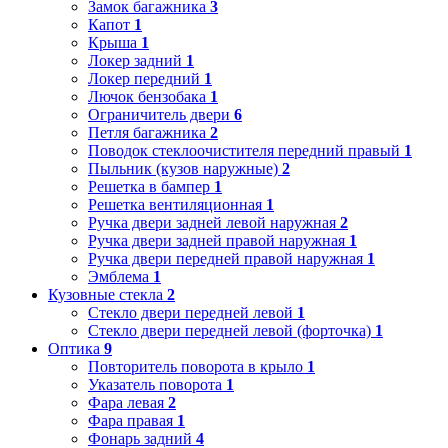
Замок багажника
3
Капот
1
Крыша
1
Локер задний
1
Локер передний
1
Лючок бензобака
1
Ограничитель двери
6
Петля багажника
2
Поводок стеклоочистителя передний правый
1
Пыльник (кузов наружные)
2
Решетка в бампер
1
Решетка вентиляционная
1
Ручка двери задней левой наружная
2
Ручка двери задней правой наружная
1
Ручка двери передней правой наружная
1
Эмблема
1
Кузовные стекла
2
Стекло двери передней левой
1
Стекло двери передней левой (форточка)
1
Оптика
9
Повторитель поворота в крыло
1
Указатель поворота
1
Фара левая
2
Фара правая
1
Фонарь задний
4