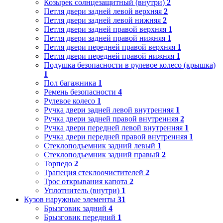
Козырек солнцезащитный (внутри)
2
Петля двери задней левой верхняя
2
Петля двери задней левой нижняя
2
Петля двери задней правой верхняя
1
Петля двери задней правой нижняя
1
Петля двери передней правой верхняя
1
Петля двери передней правой нижняя
1
Подушка безопасности в рулевое колесо (крышка)
1
Пол багажника
1
Ремень безопасности
4
Рулевое колесо
1
Ручка двери задней левой внутренняя
1
Ручка двери задней правой внутренняя
2
Ручка двери передней левой внутренняя
1
Ручка двери передней правой внутренняя
1
Стеклоподъемник задний левый
1
Стеклоподъемник задний правый
2
Торпедо
2
Трапеция стеклоочистителей
2
Трос открывания капота
2
Уплотнитель (внутри)
1
Кузов наружные элементы
31
Брызговик задний
4
Брызговик передний
1