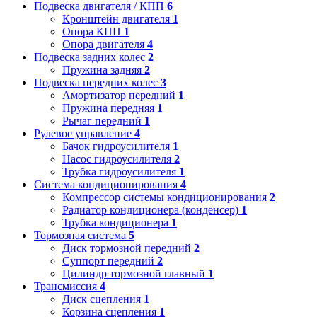
Подвеска двигателя / КПП
6
Кронштейн двигателя
1
Опора КПП
1
Опора двигателя
4
Подвеска задних колес
2
Пружина задняя
2
Подвеска передних колес
3
Амортизатор передний
1
Пружина передняя
1
Рычаг передний
1
Рулевое управление
4
Бачок гидроусилителя
1
Насос гидроусилителя
2
Трубка гидроусилителя
1
Система кондиционирования
4
Компрессор системы кондиционирования
2
Радиатор кондиционера (конденсер)
1
Трубка кондиционера
1
Тормозная система
5
Диск тормозной передний
2
Суппорт передний
2
Цилиндр тормозной главный
1
Трансмиссия
4
Диск сцепления
1
Корзина сцепления
1