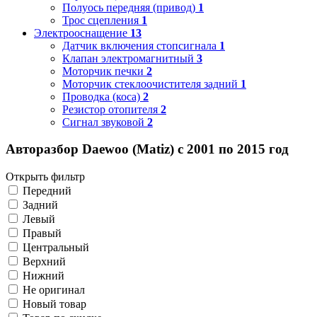
Полуось передняя (привод)
1
Трос сцепления
1
Электрооснащение
13
Датчик включения стопсигнала
1
Клапан электромагнитный
3
Моторчик печки
2
Моторчик стеклоочистителя задний
1
Проводка (коса)
2
Резистор отопителя
2
Сигнал звуковой
2
Авторазбор Daewoo (Matiz) с 2001 по 2015 год
Открыть фильтр
Передний
Задний
Левый
Правый
Центральный
Верхний
Нижний
Не оригинал
Новый товар