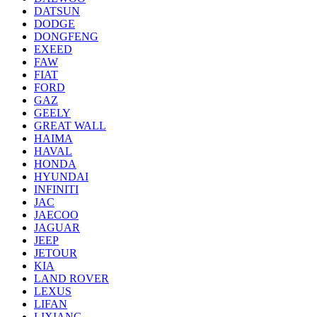
DATSUN
DODGE
DONGFENG
EXEED
FAW
FIAT
FORD
GAZ
GEELY
GREAT WALL
HAIMA
HAVAL
HONDA
HYUNDAI
INFINITI
JAC
JAECOO
JAGUAR
JEEP
JETOUR
KIA
LAND ROVER
LEXUS
LIFAN
LIXIANG