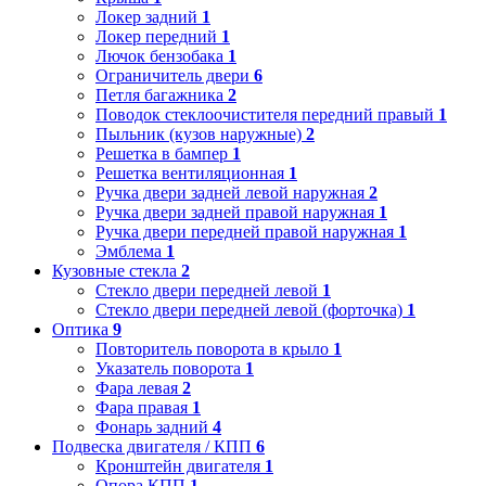
Локер задний
1
Локер передний
1
Лючок бензобака
1
Ограничитель двери
6
Петля багажника
2
Поводок стеклоочистителя передний правый
1
Пыльник (кузов наружные)
2
Решетка в бампер
1
Решетка вентиляционная
1
Ручка двери задней левой наружная
2
Ручка двери задней правой наружная
1
Ручка двери передней правой наружная
1
Эмблема
1
Кузовные стекла
2
Стекло двери передней левой
1
Стекло двери передней левой (форточка)
1
Оптика
9
Повторитель поворота в крыло
1
Указатель поворота
1
Фара левая
2
Фара правая
1
Фонарь задний
4
Подвеска двигателя / КПП
6
Кронштейн двигателя
1
Опора КПП
1