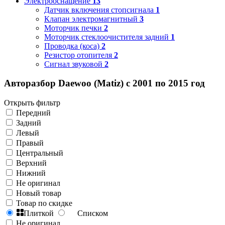
Электрооснащение
13
Датчик включения стопсигнала
1
Клапан электромагнитный
3
Моторчик печки
2
Моторчик стеклоочистителя задний
1
Проводка (коса)
2
Резистор отопителя
2
Сигнал звуковой
2
Авторазбор Daewoo (Matiz) с 2001 по 2015 год
Открыть фильтр
Передний
Задний
Левый
Правый
Центральный
Верхний
Нижний
Не оригинал
Новый товар
Товар по скидке
Плиткой
Списком
Не оригинал