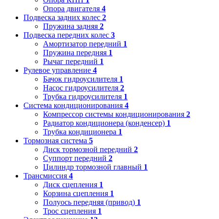
Опора двигателя
4
Подвеска задних колес
2
Пружина задняя
2
Подвеска передних колес
3
Амортизатор передний
1
Пружина передняя
1
Рычаг передний
1
Рулевое управление
4
Бачок гидроусилителя
1
Насос гидроусилителя
2
Трубка гидроусилителя
1
Система кондиционирования
4
Компрессор системы кондиционирования
2
Радиатор кондиционера (конденсер)
1
Трубка кондиционера
1
Тормозная система
5
Диск тормозной передний
2
Суппорт передний
2
Цилиндр тормозной главный
1
Трансмиссия
4
Диск сцепления
1
Корзина сцепления
1
Полуось передняя (привод)
1
Трос сцепления
1