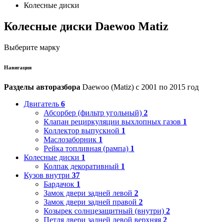
Колесные диски
Колесные диски Daewoo Matiz
Выберите марку
Навигация
Разделы авторазбора
Daewoo (Matiz) с 2001 по 2015 год
Двигатель
6
Абсорбер (фильтр угольный)
2
Клапан рециркуляции выхлопных газов
1
Коллектор выпускной
1
Маслозаборник
1
Рейка топливная (рампа)
1
Колесные диски
1
Колпак декоративный
1
Кузов внутри
37
Бардачок
1
Замок двери задней левой
2
Замок двери задней правой
2
Козырек солнцезащитный (внутри)
2
Петля двери задней левой верхняя
2