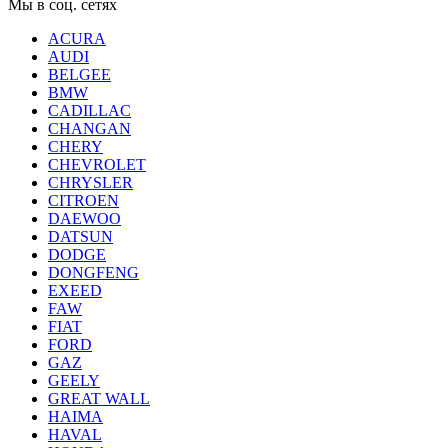
Мы в соц. сетях
ACURA
AUDI
BELGEE
BMW
CADILLAC
CHANGAN
CHERY
CHEVROLET
CHRYSLER
CITROEN
DAEWOO
DATSUN
DODGE
DONGFENG
EXEED
FAW
FIAT
FORD
GAZ
GEELY
GREAT WALL
HAIMA
HAVAL