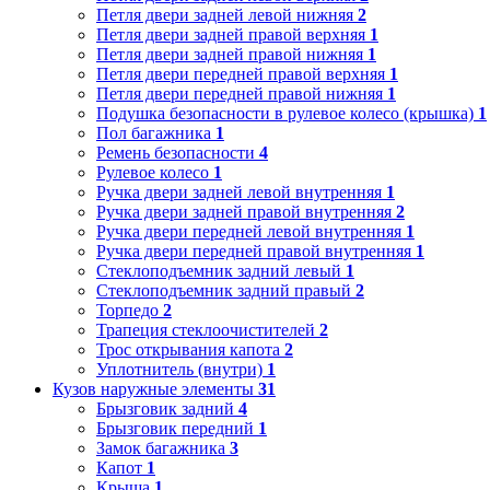
Петля двери задней левой нижняя
2
Петля двери задней правой верхняя
1
Петля двери задней правой нижняя
1
Петля двери передней правой верхняя
1
Петля двери передней правой нижняя
1
Подушка безопасности в рулевое колесо (крышка)
1
Пол багажника
1
Ремень безопасности
4
Рулевое колесо
1
Ручка двери задней левой внутренняя
1
Ручка двери задней правой внутренняя
2
Ручка двери передней левой внутренняя
1
Ручка двери передней правой внутренняя
1
Стеклоподъемник задний левый
1
Стеклоподъемник задний правый
2
Торпедо
2
Трапеция стеклоочистителей
2
Трос открывания капота
2
Уплотнитель (внутри)
1
Кузов наружные элементы
31
Брызговик задний
4
Брызговик передний
1
Замок багажника
3
Капот
1
Крыша
1